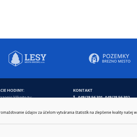
CIE HODINY:
KONTAKT
zenie kliknite tu:
048/28 56 301, 048/28 56 302
e hodiny
podatelna@brezno.sk
šia prestávka
ažďovanie údajov za účelom vytvárania štatistík na zlepšenie kvality našej 
2.30
e gen. M. R. Štefánika 1, Brezno 977 01 Tel.: 048/28 56 301, 048/28 56 302 Em