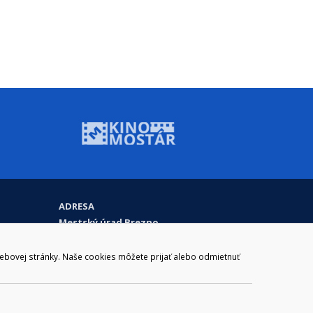
ADRESA
Mestský úrad Brezno
Námestie gen. M. R. Štefánika 1
977 01 Brezno
webovej stránky. Naše cookies môžete prijať alebo odmietnuť
Slovakia (Slovak Republic)
ail:
webmaster@brezno.sk