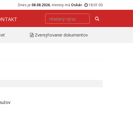
Dnes je
08.08.2026
, meniny má
Oskár
.
18:01:03
Hľadať
ONTAKT
viť
Zverejňovanie dokumentov
mužov