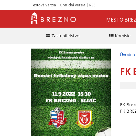
Textová verzia
|
Grafická verzia
|
RSS
MESTO BRE
Zastupiteľstvo
Komisie
Úvodná 
FK 
FK Brez
FK BRE