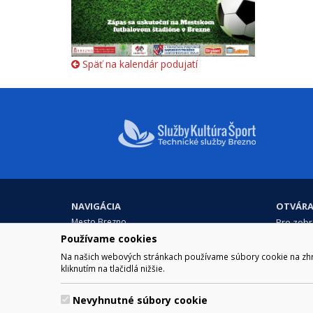
Späť na kalendár podujatí
NAVIGÁCIA
OTVÁRA
Mesto Brezno
Pre zobra
Otváraci
Samospráva
Používame cookies
Obedňaj
Kultúra a šport
Na našich webových stránkach používame súbory cookie na zhrom
11.30 – 1
Kontakt
kliknutím na tlačidlá nižšie.
Nevyhnutné súbory cookie
© 2017 Mesto Brezno, Námesti