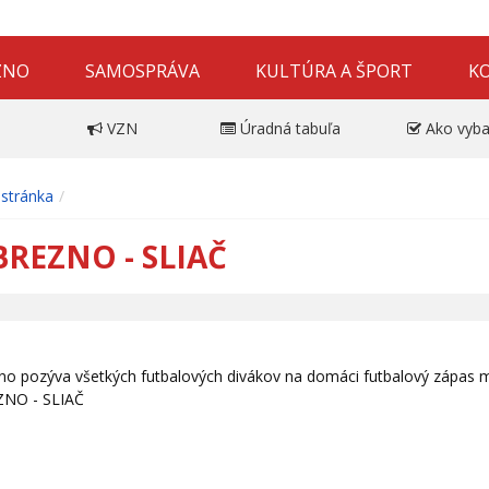
ZNO
SAMOSPRÁVA
KULTÚRA A ŠPORT
K
VZN
Úradná tabuľa
Ako vyba
stránka
BREZNO - SLIAČ
no pozýva všetkých futbalových divákov na domáci futbalový zápas 
ZNO - SLIAČ