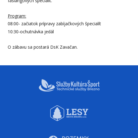
fašiangových špecialít.
Program:
08:00- začiatok prípravy zabíjačkových špecialít
10:30-ochutnávka jedál
O zábavu sa postará DsK Zavačan.