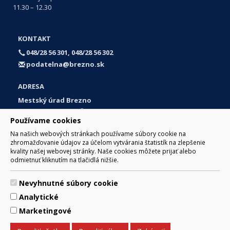
11.30 – 12.30
KONTAKT
048/28 56 301, 048/28 56 302
podatelna@brezno.sk
ADRESA
Mestský úrad Brezno
Námestie gen. M. R. Štefánika 1
Používame cookies
977 01 Brezno
Na našich webových stránkach používame súbory cookie na
Slovakia (Slovak Republic)
zhromažďovanie údajov za účelom vytvárania štatistík na zlepšenie
kvality našej webovej stránky. Naše cookies môžete prijať alebo
odmietnuť kliknutím na tlačidlá nižšie.
Nevyhnutné súbory cookie
© 2017 Mesto Brezno, Námestie gen. M. R. Štefánika 1, Brezno
Analytické
977 01 Tel.: 048/28 56 301, 048/28 56 302 Email:
webmaster@brezno.sk
Marketingové
Za obsah zodpovedá Mesto Brezno. Technický prevádzkovateľ:
Arrabella, s.r.o. , Pod Donátom 12/136 Žiar nad Hronom 965 01