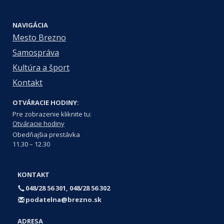
NAVIGÁCIA
Mesto Brezno
Samospráva
Kultúra a šport
Kontakt
OTVÁRACIE HODINY:
Pre zobrazenie kliknite tu:
Otváracie hodiny
Obedňajšia prestávka
11.30 – 12.30
KONTAKT
048/28 56 301, 048/28 56 302
podatelna@brezno.sk
ADRESA