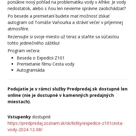
ponúkne nový pohľad na problematiku vody v Afrike. Je vody
nedostatok, alebo s ňou len nevieme správne zaobchádzať?
Po besede a premietaní budete mať možnosť získať
autogram od Tomáše Vaňourka a stráviť večer v príjemnej
atmosfére.
Rezervujte si svoje miesto už teraz a staňte sa súčasťou
tohto jedinečného zážitku!
Program večera:
Beseda o Expedícii Z101
Premietanie filmu Cesta vody
Autogramiáda
Podujatie je v rámci služby Predpredaj.sk dostupné len
online (nie je dostupné v kamenných predajných
miestach).
Vstupenky
dostupné
https://predpredaj.zoznam.sk/sk/listky/expedice-z101cesta-
vody-2024-12-08/