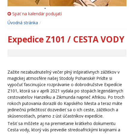
Späť na kalendár podujatí
Úvodná stránka
Expedice Z101 / CESTA VODY
Zažite nezabudnuteľný večer plný inšpiratívnych zážitkov v
magickej atmosfére našej Stodoly Pohanské! Príďte si
vypočuť fascinujúce rozprávanie o dobrodružstve Expedície
Z101, ktorá sa v apríli 2021 vydala po stopách legendárnych
cestovateľov Hanzelku a Zikmunda naprieč Afrikou. Po troch
rokoch putovania dorazili do Kapského Mesta a teraz máte
jedinečnú príležitosť dozvedieť sa o ich ceste, zážitkoch a
skúsenostiach, priamo z úst účastníkov expedície.
Tešiť sa môžete aj na premietanie krátkeho dokumentu
Cesta vody, ktorý vás prevedie stredoafrickými krajinami a