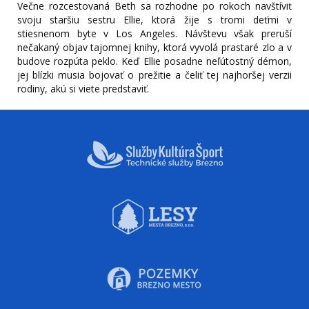
Večne rozcestovaná Beth sa rozhodne po rokoch navštíviť
svoju staršiu sestru Ellie, ktorá žije s tromi deťmi v
stiesnenom byte v Los Angeles. Návštevu však preruší
nečakaný objav tajomnej knihy, ktorá vyvolá prastaré zlo a v
budove rozpúta peklo. Keď Ellie posadne neľútostný démon,
jej blízki musia bojovať o prežitie a čeliť tej najhoršej verzii
rodiny, akú si viete predstaviť.