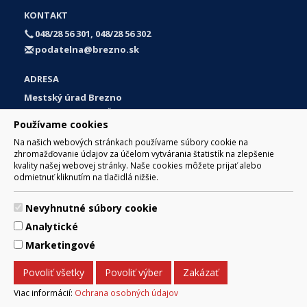
KONTAKT
048/28 56 301, 048/28 56 302
podatelna@brezno.sk
ADRESA
Mestský úrad Brezno
Námestie gen. M. R. Štefánika 1
Používame cookies
977 01 Brezno
Na našich webových stránkach používame súbory cookie na
Slovakia (Slovak Republic)
zhromažďovanie údajov za účelom vytvárania štatistík na zlepšenie
kvality našej webovej stránky. Naše cookies môžete prijať alebo
odmietnuť kliknutím na tlačidlá nižšie.
Nevyhnutné súbory cookie
© 2017 Mesto Brezno, Námestie gen. M. R. Štefánika 1, Brezno
Analytické
977 01 Tel.: 048/28 56 301, 048/28 56 302 Email:
webmaster@brezno.sk
Marketingové
Za obsah zodpovedá Mesto Brezno. Technický prevádzkovateľ:
Arrabella, s.r.o. , Pod Donátom 12/136 Žiar nad Hronom 965 01
Povoliť všetky
Povoliť výber
Zakázať
podpora@internetova-stranka.sk
Prehlásenie o prístupnosti
Ochrana osobných údajov
Viac informácií:
Ochrana osobných údajov