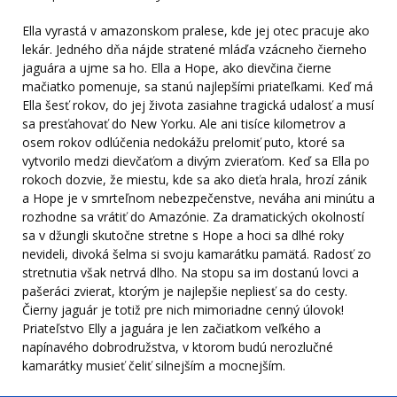
Ella vyrastá v amazonskom pralese, kde jej otec pracuje ako
lekár. Jedného dňa nájde stratené mláďa vzácneho čierneho
jaguára a ujme sa ho. Ella a Hope, ako dievčina čierne
mačiatko pomenuje, sa stanú najlepšími priateľkami. Keď má
Ella šesť rokov, do jej života zasiahne tragická udalosť a musí
sa presťahovať do New Yorku. Ale ani tisíce kilometrov a
osem rokov odlúčenia nedokážu prelomiť puto, ktoré sa
vytvorilo medzi dievčaťom a divým zvieraťom. Keď sa Ella po
rokoch dozvie, že miestu, kde sa ako dieťa hrala, hrozí zánik
a Hope je v smrteľnom nebezpečenstve, neváha ani minútu a
rozhodne sa vrátiť do Amazónie. Za dramatických okolností
sa v džungli skutočne stretne s Hope a hoci sa dlhé roky
nevideli, divoká šelma si svoju kamarátku pamätá. Radosť zo
stretnutia však netrvá dlho. Na stopu sa im dostanú lovci a
pašeráci zvierat, ktorým je najlepšie nepliesť sa do cesty.
Čierny jaguár je totiž pre nich mimoriadne cenný úlovok!
Priateľstvo Elly a jaguára je len začiatkom veľkého a
napínavého dobrodružstva, v ktorom budú nerozlučné
kamarátky musieť čeliť silnejším a mocnejším.