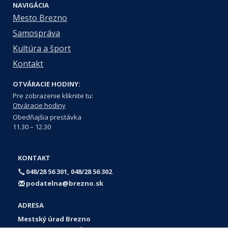
NAVIGÁCIA
Mesto Brezno
Samospráva
Kultúra a šport
Kontakt
OTVÁRACIE HODINY:
Pre zobrazenie kliknite tu:
Otváracie hodiny
Obedňajšia prestávka
11.30 – 12.30
KONTAKT
048/28 56 301, 048/28 56 302
podatelna@brezno.sk
ADRESA
Mestský úrad Brezno