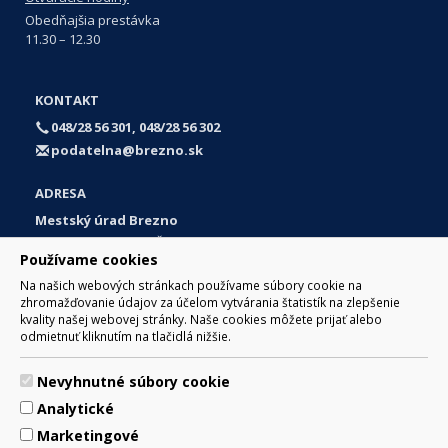
Obedňajšia prestávka
11.30 – 12.30
KONTAKT
048/28 56 301, 048/28 56 302
podatelna@brezno.sk
ADRESA
Mestský úrad Brezno
Námestie gen. M. R. Štefánika 1
Používame cookies
977 01 Brezno
Na našich webových stránkach používame súbory cookie na
Slovakia (Slovak Republic)
zhromažďovanie údajov za účelom vytvárania štatistík na zlepšenie
kvality našej webovej stránky. Naše cookies môžete prijať alebo
odmietnuť kliknutím na tlačidlá nižšie.
Nevyhnutné súbory cookie
© 2017 Mesto Brezno, Námestie gen. M. R. Štefánika 1, Brezno
Analytické
977 01 Tel.: 048/28 56 301, 048/28 56 302 Email:
webmaster@brezno.sk
Marketingové
Za obsah zodpovedá Mesto Brezno. Technický prevádzkovateľ: