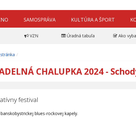
ZNO
SAMOSPRÁVA
KULTÚRA A ŠPORT
K
VZN
Úradná tabuľa
Ako vyba
stránka
ADELNÁ CHALUPKA 2024 - Schod
atívny festival
banskobystrickej blues-rockovej kapely.