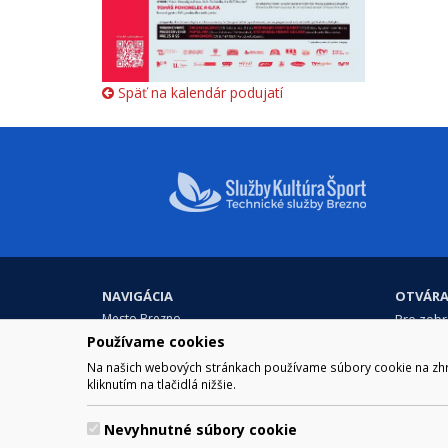
Späť na kalendár podujatí
NAVIGÁCIA
OTVÁRA
Mesto Brezno
Pre zobra
Otváraci
Samospráva
Používame cookies
Obedňaj
Kultúra a šport
Na našich webových stránkach používame súbory cookie na zhrom
11.30 – 1
Kontakt
kliknutím na tlačidlá nižšie.
Nevyhnutné súbory cookie