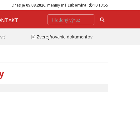
Dnes je
09.08.2026
, meniny má
Ľubomíra
.
10:13:55
Hľadať
ONTAKT
viť
Zverejňovanie dokumentov
y