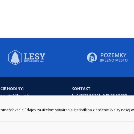
CIE HODINY:
KONTAKT
zenie kliknite tu:
048/28 56 301, 048/28 56 302
e hodiny
podatelna@brezno.sk
šia prestávka
ažďovanie údajov za účelom vytvárania štatistík na zlepšenie kvality našej 
2.30