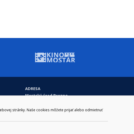
ADRESA
Mestský úrad Brezno
Námestie gen. M. R. Štefánika 1
977 01 Brezno
webovej stránky. Naše cookies môžete prijať alebo odmietnuť
Slovakia (Slovak Republic)