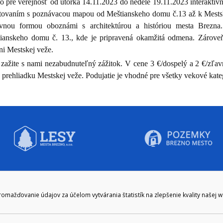
lo pre verejnosť
od utorka 14.11.2023 do nedele 19.11.2023 interaktí
tovaním s poznávacou mapou od Meštianskeho domu č.13 až k Mestskej
vnou formou oboznámi s architektúrou a históriou mesta Brezna
ianskeho domu č. 13., kde je pripravená okamžitá odmena. Zároveň
ni Mestskej veže.
 zažite s nami nezabudnuteľný zážitok. V cene 3 €/dospelý a 2 €/zľav
 prehliadku Mestskej veže. Podujatie je vhodné pre všetky vekové kate
CIE HODINY:
KONTAKT
ažďovanie údajov za účelom vytvárania štatistík na zlepšenie kvality našej 
zenie kliknite tu:
048/28 56 301, 048/28 56 302
e hodiny
podatelna@brezno.sk
šia prestávka