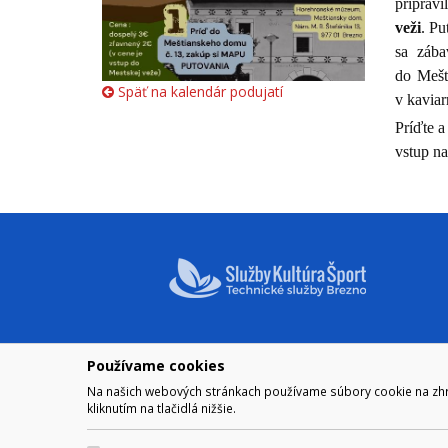
pripravi
veži
. Pu
sa zába
do Mešt
Späť na kalendár podujatí
v kaviar
Príďte a
vstup na
Používame cookies
NAVIGÁCIA
OTVÁRA
Na našich webových stránkach používame súbory cookie na zhrom
Mesto Brezno
Pre zobra
kliknutím na tlačidlá nižšie.
Otváraci
Samospráva
Obedňaj
Kultúra a šport