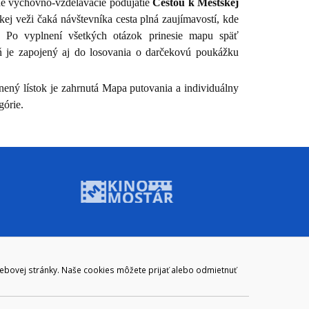
vne výchovno-vzdelávacie podujatie
Cestou k Mestskej
 veži čaká návštevníka cesta plná zaujímavostí, kde
. Po vyplnení všetkých otázok prinesie mapu späť
 je zapojený aj do losovania o darčekovú poukážku
nený lístok je zahrnutá Mapa putovania a individuálny
górie.
ADRESA
webovej stránky. Naše cookies môžete prijať alebo odmietnuť
Mestský úrad Brezno
Námestie gen. M. R. Štefánika 1
977 01 Brezno