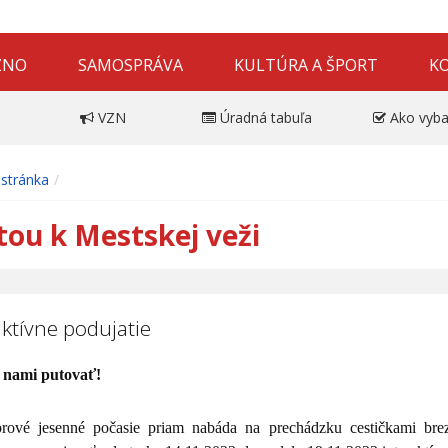
ZNO
SAMOSPRÁVA
KULTÚRA A ŠPORT
K
VZN
Úradná tabuľa
Ako vyba
stránka
tou k Mestskej veži
aktívne podujatie
 nami putovať!
ové jesenné počasie priam nabáda na prechádzku cestičkami bre