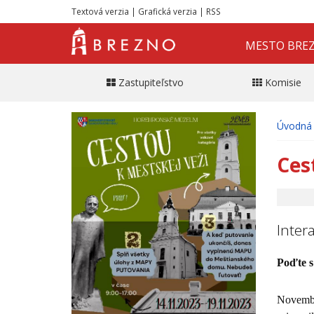
Textová verzia
|
Grafická verzia
|
RSS
MESTO BRE
Zastupiteľstvo
Komisie
Úvodná 
Ces
Inter
Poďte s
Novembr