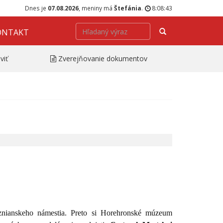
Dnes je
07.08.2026
, meniny má
Štefánia
.
8:08:43
Hľadať
ONTAKT
viť
Zverejňovanie dokumentov
znianskeho námestia. Preto si Horehronské múzeum