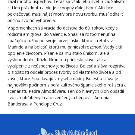
zažil mnoho úspechov. Teraz sa však jeho svet rúca. Salvator
cíti len prázdnotu a nie je schopný ďalej tvoriť. Ak chce
pokračovať, musí nájsť motív pre novú tvorbu, musí odhaliť
príčinu svojho vyhorenia.
V spomienkach sa vracia do detstva do 60. rokov, kedy s
rodičmi emigroval do Valencie. Snaží sa rozpomenúť na
spaľujúcu túžbu po svojej prvej láske, ktorú stretol v v
Madride a na bolesť, ktorú mu priniesol rozchod. Vtedy cítil
opojenie životom. Písanie sa mu stalo únikom, ale aj
vyslobodením. Kúzlo filmu mu prinieslo slávu, ale aj
vykúpenie z neúspechov jeho života. Bolesť a sláva rozpráva
o zložitosti oddeliť proces tvorby od vlastného života a od
vášní, ktoré žitiu dávajú zmysel a nádej. Bolesť a sláva je
najnovším počinom z pera kultového španielskeho režiséra a
scenáristu Pedra Almodóvara. Ten do hlavných úloh obsadil
svojich obľúbených a osvedčených hercov – Antonia
Banderasa a Penelope Cruz.