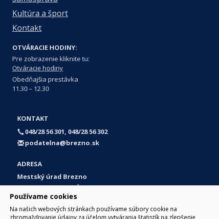
Kultúra a šport
Kontakt
OTVÁRACIE HODINY:
Pre zobrazenie kliknite tu:
Otváracie hodiny
Obedňajšia prestávka
11.30 – 12.30
KONTAKT
048/28 56 301, 048/28 56 302
podatelna@brezno.sk
ADRESA
Mestský úrad Brezno
Námestie gen. M. R. Štefánika 1
Používame cookies
977 01 Brezno
Na našich webových stránkach používame súbory cookie na
Slovakia (Slovak Republic)
zhromažďovanie údajov za účelom vytvárania štatistík na zlepšenie