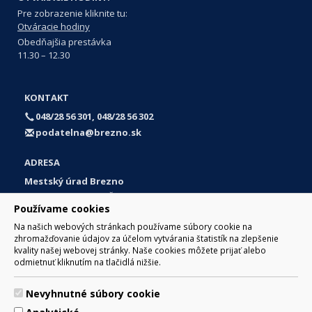
Pre zobrazenie kliknite tu:
Otváracie hodiny
Obedňajšia prestávka
11.30 – 12.30
KONTAKT
048/28 56 301, 048/28 56 302
podatelna@brezno.sk
ADRESA
Mestský úrad Brezno
Námestie gen. M. R. Štefánika 1
Používame cookies
977 01 Brezno
Na našich webových stránkach používame súbory cookie na
Slovakia (Slovak Republic)
zhromažďovanie údajov za účelom vytvárania štatistík na zlepšenie
kvality našej webovej stránky. Naše cookies môžete prijať alebo
odmietnuť kliknutím na tlačidlá nižšie.
Nevyhnutné súbory cookie
© 2017 Mesto Brezno, Námestie gen. M. R. Štefánika 1, Brezno