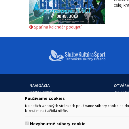
celej kr
Späť na kalendár podujatí
NAVIGÁCIA
OTVÁRA
Mesto Brezno
Pre zobra
Otváraci
Používame cookies
Samospráva
Obedňaj
Kultúra a šport
Na našich webových stránkach používame súbory cookie na zhrom
11.30 – 1
Kontakt
kliknutím na tlačidlá nižšie.
Nevyhnutné súbory cookie