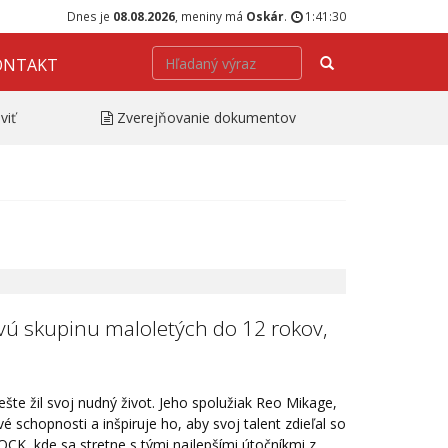
Dnes je
08.08.2026
, meniny má
Oskár
.
1:41:30
Hľadať
ONTAKT
viť
Zverejňovanie dokumentov
ovú skupinu maloletých do 12 rokov,
šte žil svoj nudný život. Jeho spolužiak Reo Mikage,
é schopnosti a inšpiruje ho, aby svoj talent zdieľal so
, kde sa stretne s tými najlepšími útočníkmi z