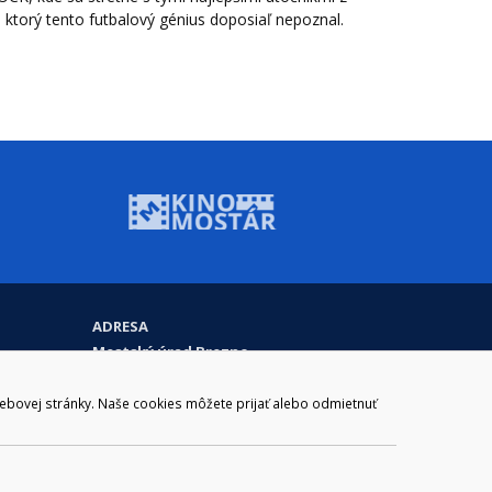
 ktorý tento futbalový génius doposiaľ nepoznal.
ADRESA
Mestský úrad Brezno
Námestie gen. M. R. Štefánika 1
977 01 Brezno
webovej stránky. Naše cookies môžete prijať alebo odmietnuť
Slovakia (Slovak Republic)