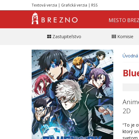
Textová verzia
|
Grafická verzia
|
RSS
MESTO BRE
Zastupiteľstvo
Komisie
Úvodná 
Blu
Anime
2D
“To je o
ktorý sn
svetom.