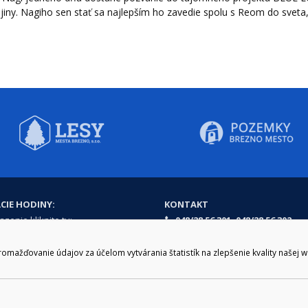
ajiny. Nagiho sen stať sa najlepším ho zavedie spolu s Reom do sveta,
CIE HODINY:
KONTAKT
zenie kliknite tu:
048/28 56 301, 048/28 56 302
e hodiny
podatelna@brezno.sk
šia prestávka
ažďovanie údajov za účelom vytvárania štatistík na zlepšenie kvality našej 
2.30