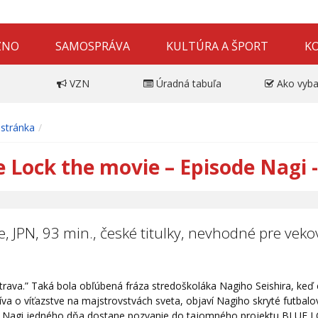
ZNO
SAMOSPRÁVA
KULTÚRA A ŠPORT
K
VZN
Úradná tabuľa
Ako vyba
stránka
e Lock the movie – Episode Nagi -
, JPN, 93 min., české titulky, nevhodné pre vek
trava.” Taká bola obľúbená fráza stredoškoláka Nagiho Seishira, keď e
íva o víťazstve na majstrovstvách sveta, objaví Nagiho skryté futbalov
 Nagi jedného dňa dostane pozvanie do tajomného projektu BLUE LOCK