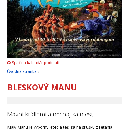
Späť na kalendár podujatí
Úvodná stránka
BLESKOVÝ MANU
Mávni krídlami a nechaj sa niesť
Malý Manu je výborný letec a teší sa na skúšku z lietania,