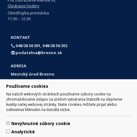
Otváracie hodiny
Obedňajšia prestávka
11.30 – 12.30
KONTAKT
048/28 56 301, 048/28 56 302
podatelna@brezno.sk
ADRESA
Mestský úrad Brezno
Námestie gen. M. R. Štefánika 1
Používame cookies
977 01 Brezno
Na našich webových stránkach používame súbory cookie na
Slovakia (Slovak Republic)
zhromažďovanie údajov za účelom vytvárania štatistík na zlepšenie
kvality našej webovej stránky. Naše cookies môžete prijať alebo
odmietnuť kliknutím na tlačidlá nižšie.
Nevyhnutné súbory cookie
© 2017 Mesto Brezno, Námestie gen. M. R. Štefánika 1, Brezno
Analytické
977 01 Tel.: 048/28 56 301, 048/28 56 302 Email: