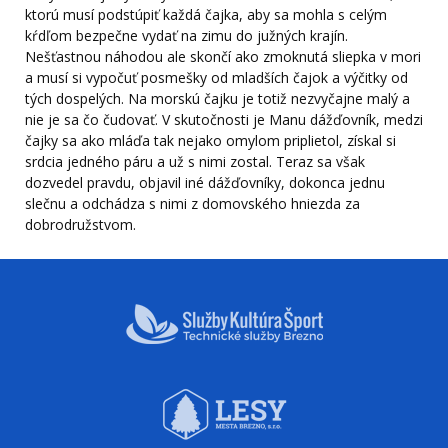
ktorú musí podstúpiť každá čajka, aby sa mohla s celým
kŕdľom bezpečne vydať na zimu do južných krajín.
Nešťastnou náhodou ale skončí ako zmoknutá sliepka v mori
a musí si vypočuť posmešky od mladších čajok a výčitky od
tých dospelých. Na morskú čajku je totiž nezvyčajne malý a
nie je sa čo čudovať. V skutočnosti je Manu dážďovník, medzi
čajky sa ako mláďa tak nejako omylom priplietol, získal si
srdcia jedného páru a už s nimi zostal. Teraz sa však
dozvedel pravdu, objavil iné dážďovníky, dokonca jednu
slečnu a odchádza s nimi z domovského hniezda za
dobrodružstvom.