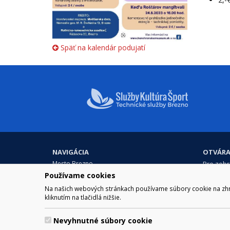
Späť na kalendár podujatí
NAVIGÁCIA
OTVÁRA
Mesto Brezno
Pre zobra
Otváraci
Samospráva
Používame cookies
Obedňaj
Kultúra a šport
Na našich webových stránkach používame súbory cookie na zhrom
11.30 – 1
Kontakt
kliknutím na tlačidlá nižšie.
Nevyhnutné súbory cookie