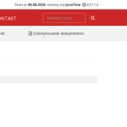
Dnes je
06.08.2026
, meniny má
Jozefína
.
4:57:14
Hľadať
ONTAKT
viť
Zverejňovanie dokumentov