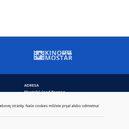
ADRESA
Mestský úrad Brezno
Námestie gen. M. R. Štefánika 1
977 01 Brezno
webovej stránky. Naše cookies môžete prijať alebo odmietnuť
Slovakia (Slovak Republic)