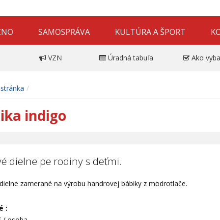
ZNO
SAMOSPRÁVA
KULTÚRA A ŠPORT
K
VZN
Úradná tabuľa
Ako vyba
stránka
ika indigo
vé dielne pe rodiny s deťmi.
 dielne zamerané na výrobu handrovej bábiky z modrotlače.
 :
€ / osoba