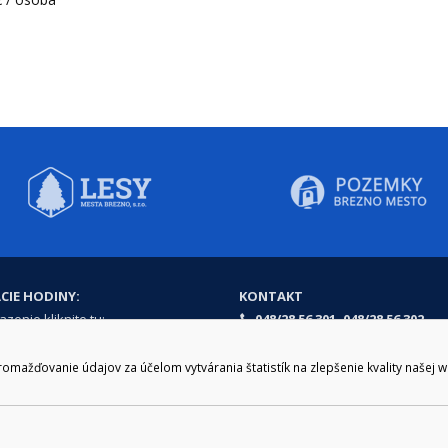
CIE HODINY:
KONTAKT
zenie kliknite tu:
048/28 56 301, 048/28 56 302
e hodiny
podatelna@brezno.sk
šia prestávka
ažďovanie údajov za účelom vytvárania štatistík na zlepšenie kvality našej 
2.30