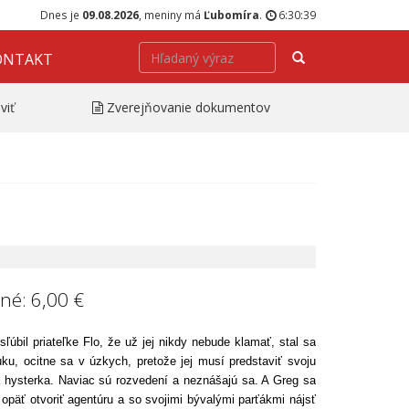
Dnes je
09.08.2026
, meniny má
Ľubomíra
.
6:30:39
Hľadať
ONTAKT
viť
Zverejňovanie dokumentov
né: 6,00 €
ľúbil priateľke Flo, že už jej nikdy nebude klamať, stal sa
ku, ocitne sa v úzkych, pretože jej musí predstaviť svoju
 a hysterka. Naviac sú rozvedení a neznášajú sa. A Greg sa
opäť otvoriť agentúru a so svojimi bývalými parťákmi nájsť