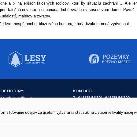
dné alibi najlepších falošných rodičov, ktorí by situáciu zachránili… Ale l
ajme falošnú nevestu a usporiada druhú svadbu v susedovom dome. Pavučina
 udalostí, malérov a zvratov.
šetkým nespútaného, bláznivého humoru, ktorý divákom nedá vydýchnuť.
CIE HODINY:
KONTAKT
zenie kliknite tu:
048/28 56 301, 048/28 56 302
e hodiny
podatelna@brezno.sk
šia prestávka
ažďovanie údajov za účelom vytvárania štatistík na zlepšenie kvality našej 
2.30