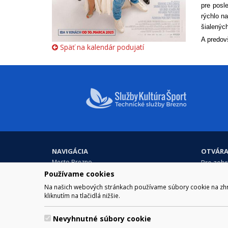
pre posle
rýchlo n
šialených
A predov
Späť na kalendár podujatí
NAVIGÁCIA
OTVÁRA
Mesto Brezno
Pre zobra
Otváraci
Samospráva
Používame cookies
Obedňaj
Kultúra a šport
Na našich webových stránkach používame súbory cookie na zhrom
11.30 – 1
Kontakt
kliknutím na tlačidlá nižšie.
Nevyhnutné súbory cookie