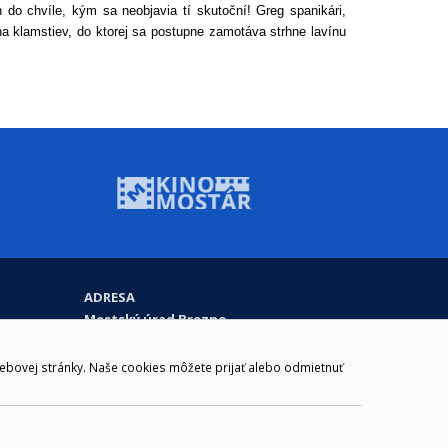
en do chvíle, kým sa neobjavia tí skutoční! Greg spanikári,
 klamstiev, do ktorej sa postupne zamotáva strhne lavínu
ADRESA
Mestský úrad Brezno
Námestie gen. M. R. Štefánika 1
977 01 Brezno
webovej stránky. Naše cookies môžete prijať alebo odmietnuť
Slovakia (Slovak Republic)