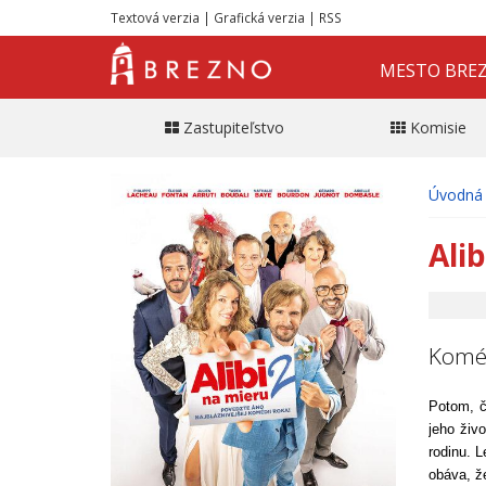
Textová verzia
|
Grafická verzia
|
RSS
MESTO BRE
Zastupiteľstvo
Komisie
Úvodná 
Ali
Koméd
Potom, čo
jeho živ
rodinu. 
obáva, ž