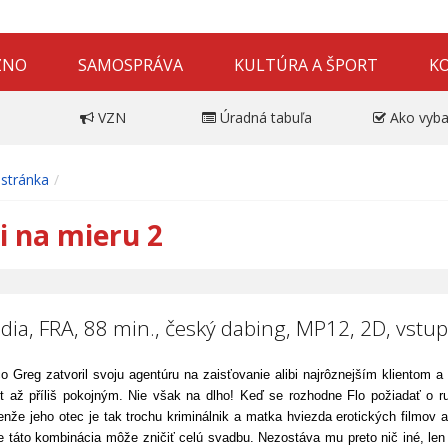
ZNO
SAMOSPRÁVA
KULTÚRA A ŠPORT
K
VZN
Úradná tabuľa
Ako vyba
stránka
bi na mieru 2
ia, FRA, 88 min., český dabing, MP12, 2D, vstup
 Greg zatvoril svoju agentúru na zaisťovanie alibi najrôznejším klientom a s
ot až příliš pokojným. Nie však na dlho! Keď se rozhodne Flo požiadať o ru
Lenže jeho otec je tak trochu kriminálnik a matka hviezda erotických filmov
e táto kombinácia môže zničiť celú svadbu. Nezostáva mu preto nič iné, len 