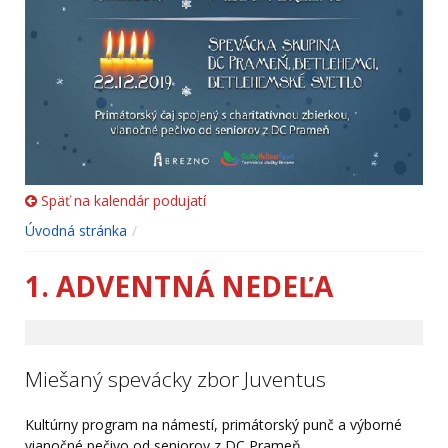
Späť na kalendár podujatí
Úvodná stránka
1. ADVENTNÁ NEDEĽA
Miešaný spevácky zbor Juventus
Kultúrny program na námestí, primátorský punč a výborné
vianočné pečivo od seniorov z DC Prameň