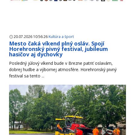
20.07.2026 10:56:26
Kultúra a šport
Mesto čaká víkend plný osláv. Spojí
Horehronský pivný festival, jubileum
hasičov aj dychovky
Posledný júlový víkend bude v Brezne patriť oslavám,
dobrej hudbe a výbornej atmosfére. Horehronský pivný
festival sa tento ...