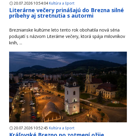
20.07.2026 10:54:04
Kultúra a šport
Literárne večery prinášajú do Brezna silné
príbehy aj stretnutia s autormi
Breznianske kultúrne leto tento rok obohatila nová séria
podujatí s názvom Literárne večery, ktorá spája milovníkov
kníh, ...
20.07.2026 10:52:45
Kultúra a šport
Kráľovské Brezno po zotmení ožije