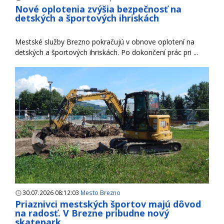
Nové oplotenia zvýšia bezpečnosť na
detských a športových ihriskách
Mestské služby Brezno pokračujú v obnove oplotení na
detských a športových ihriskách. Po dokončení prác pri ...
30.07.2026 08:12:03
Mesto Brezno
Priaznivci mestských športov majú dôvod
na radosť. V Brezne pribudne nový
skatepark