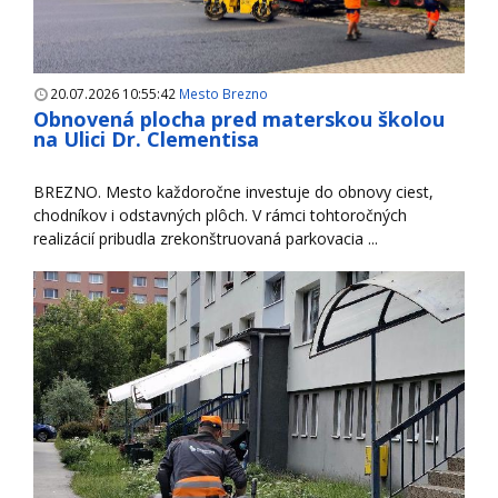
20.07.2026 10:55:42
Mesto Brezno
Obnovená plocha pred materskou školou
na Ulici Dr. Clementisa
BREZNO. Mesto každoročne investuje do obnovy ciest,
chodníkov i odstavných plôch. V rámci tohtoročných
realizácií pribudla zrekonštruovaná parkovacia ...