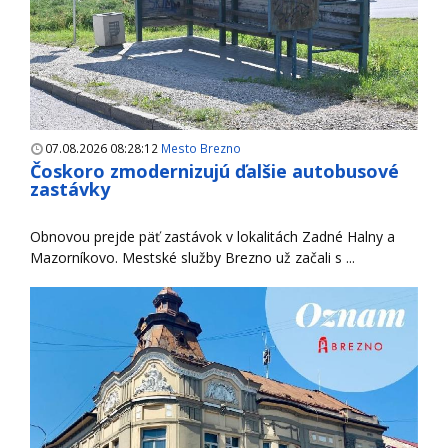
07.08.2026 08:28:12
Mesto Brezno
Čoskoro zmodernizujú ďalšie autobusové
zastávky
Obnovou prejde päť zastávok v lokalitách Zadné Halny a
Mazorníkovo. Mestské služby Brezno už začali s ...