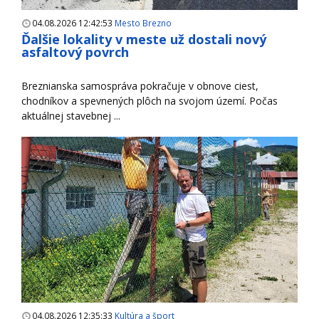
04.08.2026 12:42:53
Mesto Brezno
Ďalšie lokality v meste už dostali nový
asfaltový povrch
Breznianska samospráva pokračuje v obnove ciest,
chodníkov a spevnených plôch na svojom území. Počas
aktuálnej stavebnej ...
04.08.2026 12:35:33
Kultúra a šport