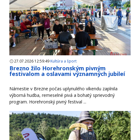
27.07.2026 12:59:49
Kultúra a šport
Brezno žilo Horehronským pivným
festivalom a oslavami významných jubileí
Námestie v Brezne počas uplynulého víkendu zaplnila
výborná hudba, remeselné pivá a bohatý sprievodný
program. Horehronský pivný festival ...