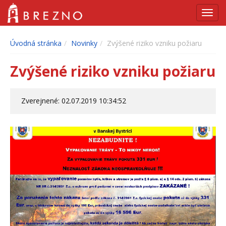
Navig
Úvodná stránka
Novinky
Zvýšené riziko vzniku požiaru
Zvýšené riziko vzniku požiaru
Zverejnené: 02.07.2019 10:34:52