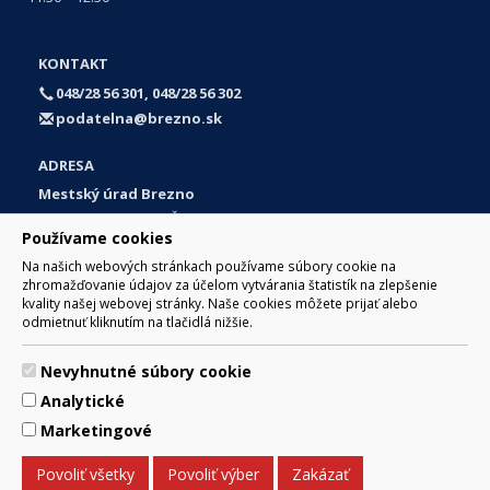
KONTAKT
048/28 56 301, 048/28 56 302
podatelna@brezno.sk
ADRESA
Mestský úrad Brezno
Námestie gen. M. R. Štefánika 1
Používame cookies
977 01 Brezno
Na našich webových stránkach používame súbory cookie na
Slovakia (Slovak Republic)
zhromažďovanie údajov za účelom vytvárania štatistík na zlepšenie
kvality našej webovej stránky. Naše cookies môžete prijať alebo
odmietnuť kliknutím na tlačidlá nižšie.
Nevyhnutné súbory cookie
© 2017 Mesto Brezno, Námestie gen. M. R. Štefánika 1, Brezno
Analytické
977 01 Tel.: 048/28 56 301, 048/28 56 302 Email:
webmaster@brezno.sk
Marketingové
Za obsah zodpovedá Mesto Brezno. Technický prevádzkovateľ:
Arrabella, s.r.o. , Pod Donátom 12/136 Žiar nad Hronom 965 01
Povoliť všetky
Povoliť výber
Zakázať
podpora@internetova-stranka.sk