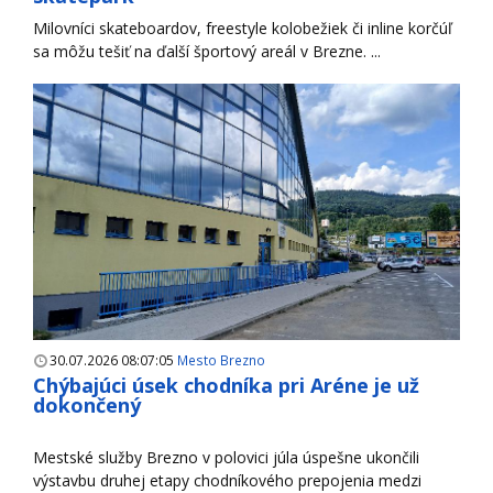
Milovníci skateboardov, freestyle kolobežiek či inline korčúľ
sa môžu tešiť na ďalší športový areál v Brezne. ...
30.07.2026 08:07:05
Mesto Brezno
Chýbajúci úsek chodníka pri Aréne je už
dokončený
Mestské služby Brezno v polovici júla úspešne ukončili
výstavbu druhej etapy chodníkového prepojenia medzi