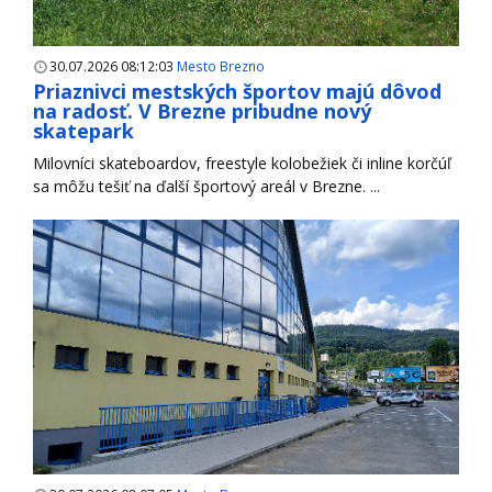
30.07.2026 08:12:03
Mesto Brezno
Priaznivci mestských športov majú dôvod
na radosť. V Brezne pribudne nový
skatepark
Milovníci skateboardov, freestyle kolobežiek či inline korčúľ
sa môžu tešiť na ďalší športový areál v Brezne. ...