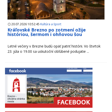
20.07.2026 10:52:45
Kultúra a šport
Kráľovské Brezno po zotmení ožije
históriou, šermom i ohňovou šou
Letné večery v Brezne budú opäť patriť histórii. Vo štvrtok
23. júla o 19.00 sa uskutoční obľúbené podujatie ...