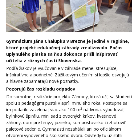
Gymnázium Jána Chalupku v Brezne je jediné v regióne,
ktoré projekt edukačnej záhrady zrealizovalo. Počas
uplynulého piatka sa ňou dokonca prišli inšpirovať
učitelia z rôznych častí Slovenska.
Podľa žiakov je vyučovanie v záhrade menej stresujúce,
inšpiratívne a podnetné. Zážitkovým učením si lepšie osvojujú
a hlavne zapamätajú nové poznatky.
Pozorujú čas rozkladu odpadov
Do samotnej realizácie projektu Záhrady, ktorá učí, sa študenti
spolu s pedagógmi pustili v apríli minulého roka. Postupne sa
2
im podarilo zazelenať viac ako 100 m
nádvoria, vybudovať
bylinkovú špirálu, mini sad z ovocných kríkov, kvetinové
záhony, dom pre hmyz, jazierko, kompostovisko či zhotoviť
paletové sedenie. Gymnazisti nezaháľali ani po oficiálnom
otvorení vynoveného školského dvora. Odvtedy tu už stihli