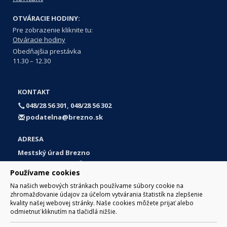
OTVÁRACIE HODINY:
Pre zobrazenie kliknite tu:
Otváracie hodiny
Obedňajšia prestávka
11.30 – 12.30
KONTAKT
048/28 56 301, 048/28 56 302
podatelna@brezno.sk
ADRESA
Mestský úrad Brezno
Námestie gen. M. R. Štefánika 1
Používame cookies
977 01 Brezno
Na našich webových stránkach používame súbory cookie na
Slovakia (Slovak Republic)
zhromažďovanie údajov za účelom vytvárania štatistík na zlepšenie
kvality našej webovej stránky. Naše cookies môžete prijať alebo
odmietnuť kliknutím na tlačidlá nižšie.