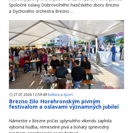
Spoločné oslavy Dobrovoľného hasičského zboru Brezno
a Dychového orchestra Brezno ...
27.07.2026 12:59:49
Kultúra a šport
Brezno žilo Horehronským pivným
festivalom a oslavami významných jubileí
Námestie v Brezne počas uplynulého víkendu zaplnila
výborná hudba, remeselné pivá a bohatý sprievodný