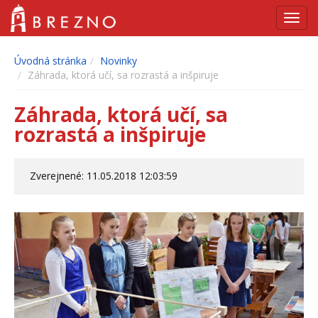
Navig
Úvodná stránka
Novinky
Záhrada, ktorá učí, sa rozrastá a inšpiruje
Záhrada, ktorá učí, sa
rozrastá a inšpiruje
Zverejnené: 11.05.2018 12:03:59