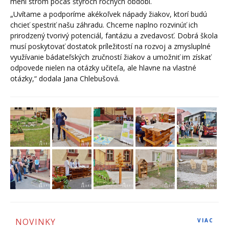
mení strom počas štyroch ročných období.
„Uvítame a podporíme akékoľvek nápady žiakov, ktorí budú
chcieť spestriť našu záhradu. Chceme naplno rozvinúť ich
prirodzený tvorivý potenciál, fantáziu a zvedavosť. Dobrá škola
musí poskytovať dostatok príležitostí na rozvoj a zmysluplné
využívanie bádateľských zručností žiakov a umožniť im získať
odpovede nielen na otázky učiteľa, ale hlavne na vlastné
otázky,“ dodala Jana Chlebušová.
NOVINKY
VIAC