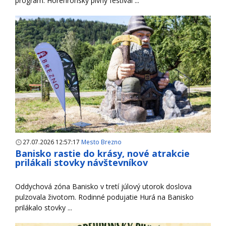
program. Horehronský pivný festival ...
27.07.2026 12:57:17
Mesto Brezno
Banisko rastie do krásy, nové atrakcie
prilákali stovky návštevníkov
Oddychová zóna Banisko v tretí júlový utorok doslova
pulzovala životom. Rodinné podujatie Hurá na Banisko
prilákalo stovky ...