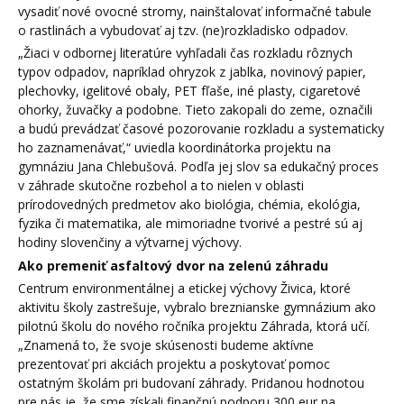
vysadiť nové ovocné stromy, nainštalovať informačné tabule
o rastlinách a vybudovať aj tzv. (ne)rozkladisko odpadov.
„Žiaci v odbornej literatúre vyhľadali čas rozkladu rôznych
typov odpadov, napríklad ohryzok z jablka, novinový papier,
plechovky, igelitové obaly, PET fľaše, iné plasty, cigaretové
ohorky, žuvačky a podobne. Tieto zakopali do zeme, označili
a budú prevádzať časové pozorovanie rozkladu a systematicky
ho zaznamenávať,“ uviedla koordinátorka projektu na
gymnáziu Jana Chlebušová. Podľa jej slov sa edukačný proces
v záhrade skutočne rozbehol a to nielen v oblasti
prírodovedných predmetov ako biológia, chémia, ekológia,
fyzika či matematika, ale mimoriadne tvorivé a pestré sú aj
hodiny slovenčiny a výtvarnej výchovy.
Ako premeniť asfaltový dvor na zelenú záhradu
Centrum environmentálnej a etickej výchovy Živica, ktoré
aktivitu školy zastrešuje, vybralo breznianske gymnázium ako
pilotnú školu do nového ročníka projektu Záhrada, ktorá učí.
„Znamená to, že svoje skúsenosti budeme aktívne
prezentovať pri akciách projektu a poskytovať pomoc
ostatným školám pri budovaní záhrady. Pridanou hodnotou
pre nás je, že sme získali finančnú podporu 300 eur na