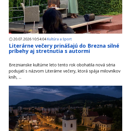
20.07.2026 10:54:04
Kultúra a šport
Literárne večery prinášajú do Brezna silné
príbehy aj stretnutia s autormi
Breznianske kultúrne leto tento rok obohatila nová séria
podujatí s názvom Literárne večery, ktorá spája milovníkov
kníh, ...