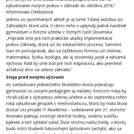
vybudovanie nových prvkov v záhrade do októbra 2018,“
informovala Chlebušová.
Jednou zo spomínaných aktivít je aj turné Túlavý autobus po
Záhradách, ktoré učia. V rámci neho v uplynulý piatok navštívili
gymnázium v Brezne učitelia z rôznych častí Slovenska.
„Pripravili sme pre nich praktické ukážky implementácie
prvkov Záhrady, ktorá učí do edukačného procesu. Samotní
žiaci im porozprávali, ako sa zážitkovou formou učí chémia,
matematika, fyzika, biológia, ale aj slovenský jazyk a výtvarná
výchova. Radi by sme boli pre nich inšpiráciou, ako premeniť
asfaltový dvor na zelenú záhradu.“
Stoja pred novými výzvami
Vo zveľaďovaní jedinečného školského dvora pokračujú
gymnazisti so svojimi pedagógmi aj naďalej. Koncom mája by
chceli začať s výstavbou zelenej učebne a do septembra tohto
roka vybudovať geopark s meteostanicou, ktorú by mala škola
dostať cez projekt IT Akadémia – vzdelávanie pre 21. storočie.
Rovnako plánujú zostrojiť slnečné hodiny, solárnu sušičku
byliniek a tiež vyhlásiť súťaž Život stromu našej triedy, v ktorej
budú môcť študenti ľubovoľným spôsobom zachytiť, ako sa