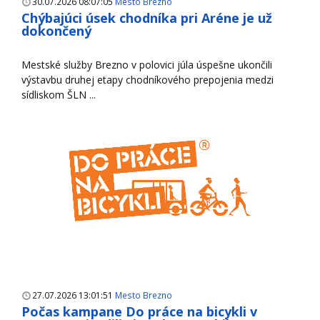
30.07.2026 08:07:05
Mesto Brezno
Chýbajúci úsek chodníka pri Aréne je už
dokončený
Mestské služby Brezno v polovici júla úspešne ukončili
výstavbu druhej etapy chodníkového prepojenia medzi
sídliskom ŠLN ...
27.07.2026 13:01:51
Mesto Brezno
Počas kampane Do práce na bicykli v