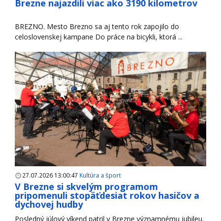
Brezne najazdili viac ako 3190 kilometrov
BREZNO. Mesto Brezno sa aj tento rok zapojilo do
celoslovenskej kampane Do práce na bicykli, ktorá ...
27.07.2026 13:00:47
Kultúra a šport
V Brezne si skvelým programom
pripomenuli stopäťdesiat rokov hasičov a
dychovej hudby
Posledný júlový víkend patril v Brezne významnému jubileu.