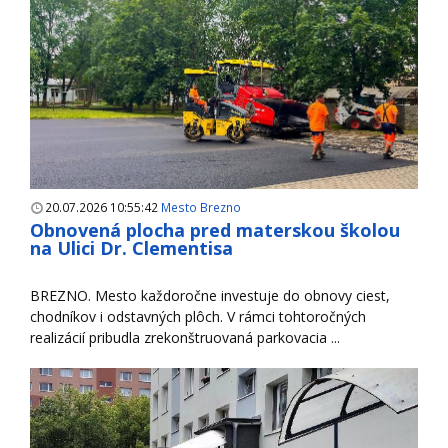
20.07.2026 10:55:42
Mesto Brezno
Obnovená plocha pred materskou školou
na Ulici Dr. Clementisa
BREZNO. Mesto každoročne investuje do obnovy ciest,
chodníkov i odstavných plôch. V rámci tohtoročných
realizácií pribudla zrekonštruovaná parkovacia ...