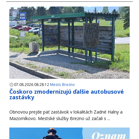
07.08.2026 08:28:12
Mesto Brezno
Čoskoro zmodernizujú ďalšie autobusové
zastávky
Obnovou prejde päť zastávok v lokalitách Zadné Halny a
Mazorníkovo. Mestské služby Brezno už začali s ...