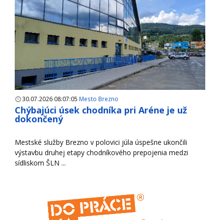
30.07.2026 08:07:05
Mesto Brezno
Chýbajúci úsek chodníka pri Aréne je už
dokončený
Mestské služby Brezno v polovici júla úspešne ukončili
výstavbu druhej etapy chodníkového prepojenia medzi
sídliskom ŠLN ...