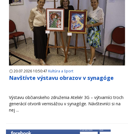
20.07.2026 10:50:47
Kultúra a šport
Navštívte výstavu obrazov v synagóge
Výstavu občianskeho združenia Ateliér 3G – výtvarníci troch
generácií otvorili vernisážou v synagóge. Návštevníci si na
nej ...