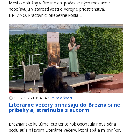
Mestské služby v Brezne ani počas letných mesiacov
nepoľavujú v starostlivosti o verejné priestranstvá.
BREZNO. Pracovníci priebežne kosia ...
20.07.2026 10:54:04
Kultúra a šport
Literárne večery prinášajú do Brezna silné
príbehy aj stretnutia s autormi
Breznianske kultúrne leto tento rok obohatila nová séria
podujatí s názvom Literárne večery, ktorá spája milovníkov