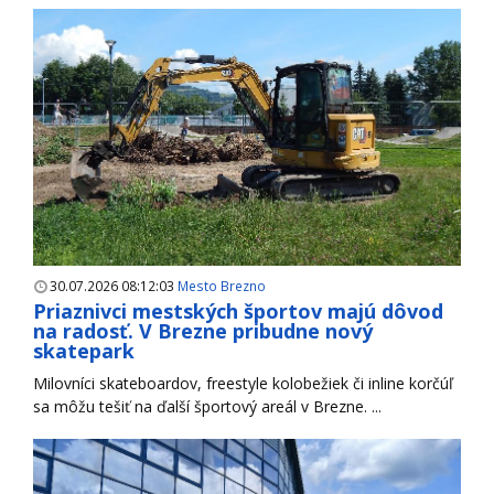
30.07.2026 08:12:03
Mesto Brezno
Priaznivci mestských športov majú dôvod
na radosť. V Brezne pribudne nový
skatepark
Milovníci skateboardov, freestyle kolobežiek či inline korčúľ
sa môžu tešiť na ďalší športový areál v Brezne. ...