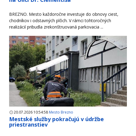
BREZNO. Mesto každoročne investuje do obnovy ciest,
chodníkov i odstavných plôch. V rámci tohtoročných
realizácií pribudla zrekonštruovaná parkovacia ...
20.07.2026 10:54:58
Mesto Brezno
Mestské služby pokračujú v údržbe
priestranstiev