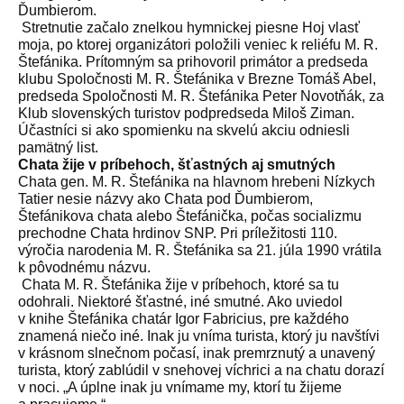
Ďumbierom.
Stretnutie začalo znelkou hymnickej piesne Hoj vlasť
moja, po ktorej organizátori položili veniec k reliéfu M. R.
Štefánika. Prítomným sa prihovoril primátor a predseda
klubu Spoločnosti M. R. Štefánika v Brezne Tomáš Abel,
predseda Spoločnosti M. R. Štefánika Peter Novotňák, za
Klub slovenských turistov podpredseda Miloš Ziman.
Účastníci si ako spomienku na skvelú akciu odniesli
pamätný list.
Chata žije v príbehoch, šťastných aj smutných
Chata gen. M. R. Štefánika na hlavnom hrebeni Nízkych
Tatier nesie názvy ako Chata pod Ďumbierom,
Štefánikova chata alebo Štefánička, počas socializmu
prechodne Chata hrdinov SNP. Pri príležitosti 110.
výročia narodenia M. R. Štefánika sa 21. júla 1990 vrátila
k pôvodnému názvu.
Chata M. R. Štefánika žije v príbehoch, ktoré sa tu
odohrali. Niektoré šťastné, iné smutné. Ako uviedol
v knihe Štefánika chatár Igor Fabricius, pre každého
znamená niečo iné. Inak ju vníma turista, ktorý ju navštívi
v krásnom slnečnom počasí, inak premrznutý a unavený
turista, ktorý zablúdil v snehovej víchrici a na chatu dorazí
v noci. „A úplne inak ju vnímame my, ktorí tu žijeme