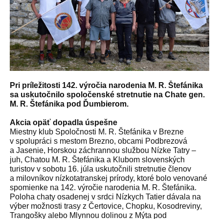
Pri príležitosti 142. výročia narodenia M. R. Štefánika
sa uskutočnilo spoločenské stretnutie na Chate gen.
M. R. Štefánika pod Ďumbierom.
Akcia opäť dopadla úspešne
Miestny klub Spoločnosti M. R. Štefánika v Brezne
v spolupráci s mestom Brezno, obcami Podbrezová
a Jasenie, Horskou záchrannou službou Nízke Tatry –
juh, Chatou M. R. Štefánika a Klubom slovenských
turistov v sobotu 16. júla uskutočnili stretnutie členov
a milovníkov nízkotatranskej prírody, ktoré bolo venované
spomienke na 142. výročie narodenia M. R. Štefánika.
Poloha chaty osadenej v srdci Nízkych Tatier dávala na
výber možnosti trasy z Čertovice, Chopku, Kosodreviny,
Trangošky alebo Mlynnou dolinou z Mýta pod