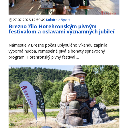
27.07.2026 12:59:49
Kultúra a šport
Brezno žilo Horehronským pivným
festivalom a oslavami významných jubileí
Námestie v Brezne počas uplynulého víkendu zaplnila
výborná hudba, remeselné pivá a bohatý sprievodný
program. Horehronský pivný festival ...