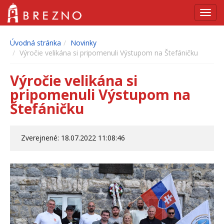
Navig
Úvodná stránka
Novinky
Výročie velikána si pripomenuli Výstupom na Štefáničku
Výročie velikána si
pripomenuli Výstupom na
Štefáničku
Zverejnené: 18.07.2022 11:08:46