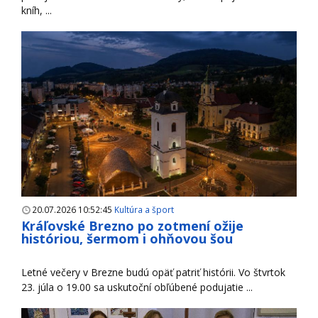
kníh, ...
20.07.2026 10:52:45
Kultúra a šport
Kráľovské Brezno po zotmení ožije
históriou, šermom i ohňovou šou
Letné večery v Brezne budú opäť patriť histórii. Vo štvrtok
23. júla o 19.00 sa uskutoční obľúbené podujatie ...