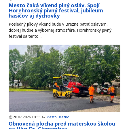
Mesto čaká víkend plný osláv. Spojí
Horehronský pivný festival, jubileum
hasičov aj dychovky
Posledný júlový víkend bude v Brezne patriť oslavám,
dobrej hudbe a výbornej atmosfére. Horehronský pivný
festival sa tento ...
20.07.2026 10:55:42
Mesto Brezno
Obnovená plocha pred materskou školou
na Ulici Dr. Clementisa