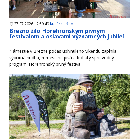
27.07.2026 12:59:49
Kultúra a šport
Brezno žilo Horehronským pivným
festivalom a oslavami významných jubileí
Námestie v Brezne počas uplynulého víkendu zaplnila
výborná hudba, remeselné pivá a bohatý sprievodný
program. Horehronský pivný festival ...