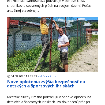
Breznianska samospráva pokračuje v obnove ciest,
chodníkov a spevnených plôch na svojom území. Počas
aktuálnej stavebnej ...
04.08.2026 12:35:33
Kultúra a šport
Nové oplotenia zvýšia bezpečnosť na
detských a športových ihriskách
Mestské služby Brezno pokračujú v obnove oplotení na
detských a športových ihriskách. Po dokončení prác pri ...