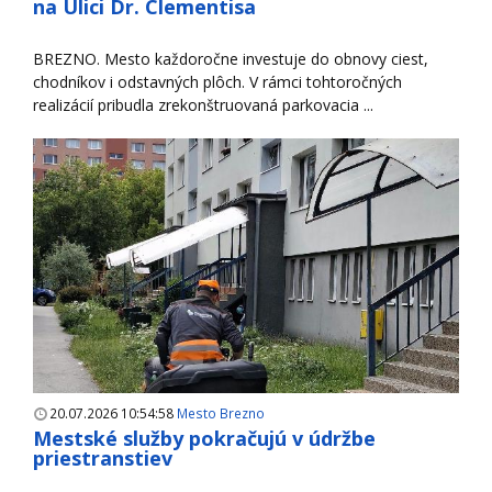
na Ulici Dr. Clementisa
BREZNO. Mesto každoročne investuje do obnovy ciest,
chodníkov i odstavných plôch. V rámci tohtoročných
realizácií pribudla zrekonštruovaná parkovacia ...
20.07.2026 10:54:58
Mesto Brezno
Mestské služby pokračujú v údržbe
priestranstiev