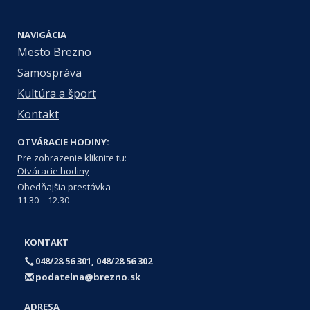
NAVIGÁCIA
Mesto Brezno
Samospráva
Kultúra a šport
Kontakt
OTVÁRACIE HODINY:
Pre zobrazenie kliknite tu:
Otváracie hodiny
Obedňajšia prestávka
11.30 – 12.30
KONTAKT
048/28 56 301, 048/28 56 302
podatelna@brezno.sk
ADRESA