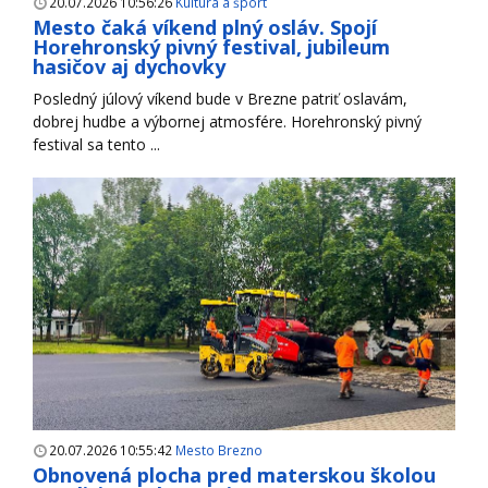
20.07.2026 10:56:26
Kultúra a šport
Mesto čaká víkend plný osláv. Spojí
Horehronský pivný festival, jubileum
hasičov aj dychovky
Posledný júlový víkend bude v Brezne patriť oslavám,
dobrej hudbe a výbornej atmosfére. Horehronský pivný
festival sa tento ...
20.07.2026 10:55:42
Mesto Brezno
Obnovená plocha pred materskou školou