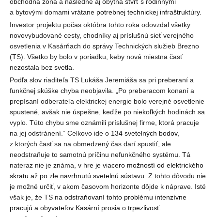
obchodná zóna a následne aj obytná štvrť s rodinnými
a bytovými domami vrátane
potrebnej technickej infraštruktúry
.
Investor projektu počas októbra tohto roka odovzdal všetky
novovybudované cesty, chodníky aj príslušnú sieť verejného
osvetlenia v Kasárňach do správy Technických služieb Brezno
(TS). Všetko by bolo v poriadku, keby nová miestna časť
nezostala bez
svetla.
Podľa slov riaditeľa TS Lukáša Jeremiáša sa pri preberaní a
funkčnej skúške chyba neobjavila. „Po preberacom konaní a
prepísaní odberateľa elektrickej energie bolo verejné osvetlenie
spustené, avšak nie úspešne, keďže po niekoľkých hodinách sa
vyplo. Túto chybu sme oznámili príslušnej firme, ktorá pracuje
na jej odstránení.“ Celkovo ide o
134 svetelných bodov
,
z ktorých časť sa na obmedzený čas darí spustiť, ale
neodstraňuje to samotnú príčinu nefunkčného systému. Tá
nateraz nie je známa,
v hre je viacero možností od elektrického
skratu až po zle navrhnutú svetelnú sústavu. Z
tohto dôvodu nie
je možné určiť, v akom časovom horizonte dôjde k náprave. Isté
však je, že TS n
a odstraňovaní tohto problému intenzívne
pracujú a obyvateľov Kasární prosia o trpezlivosť.