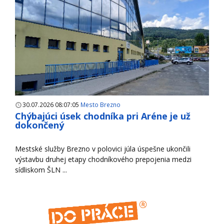
30.07.2026 08:07:05
Mesto Brezno
Chýbajúci úsek chodníka pri Aréne je už
dokončený
Mestské služby Brezno v polovici júla úspešne ukončili
výstavbu druhej etapy chodníkového prepojenia medzi
sídliskom ŠLN ...