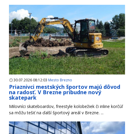
30.07.2026 08:12:03
Mesto Brezno
Priaznivci mestských športov majú dôvod
na radosť. V Brezne pribudne nový
skatepark
Milovníci skateboardov, freestyle kolobežiek či inline korčúľ
sa môžu tešiť na ďalší športový areál v Brezne. ...