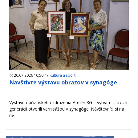
20.07.2026 10:50:47
Kultúra a šport
Navštívte výstavu obrazov v synagóge
Výstavu občianskeho združenia Ateliér 3G – výtvarníci troch
generácií otvorili vernisážou v synagóge. Návštevníci si na
nej ...