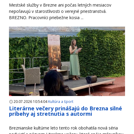
Mestské služby v Brezne ani počas letných mesiacov
nepoľavujú v starostlivosti o verejné priestranstvá.
BREZNO. Pracovníci priebežne kosia ...
20.07.2026 10:54:04
Kultúra a šport
Literárne večery prinášajú do Brezna silné
príbehy aj stretnutia s autormi
Breznianske kultúrne leto tento rok obohatila nová séria