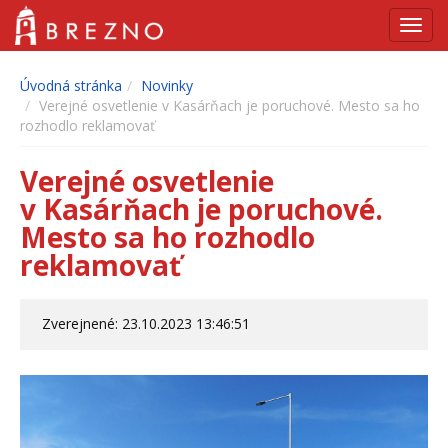
Navig
Úvodná stránka
Novinky
Verejné osvetlenie v Kasárňach je poruchové. Mesto sa ho
rozhodlo reklamovať
Verejné osvetlenie
v Kasárňach je poruchové.
Mesto sa ho rozhodlo
reklamovať
Zverejnené: 23.10.2023 13:46:51