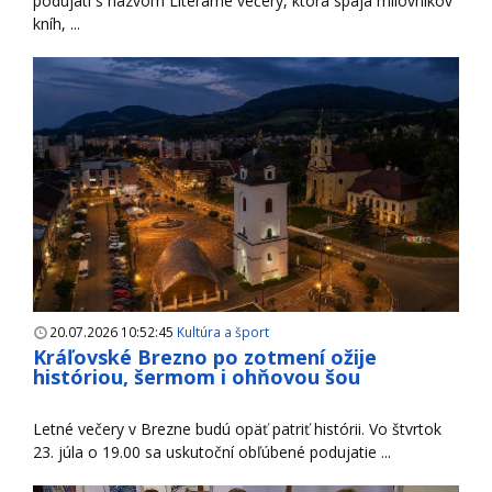
podujatí s názvom Literárne večery, ktorá spája milovníkov
kníh, ...
20.07.2026 10:52:45
Kultúra a šport
Kráľovské Brezno po zotmení ožije
históriou, šermom i ohňovou šou
Letné večery v Brezne budú opäť patriť histórii. Vo štvrtok
23. júla o 19.00 sa uskutoční obľúbené podujatie ...