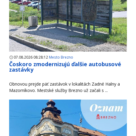
07.08.2026 08:28:12
Mesto Brezno
Čoskoro zmodernizujú ďalšie autobusové
zastávky
Obnovou prejde päť zastávok v lokalitách Zadné Halny a
Mazorníkovo. Mestské služby Brezno už začali s ...