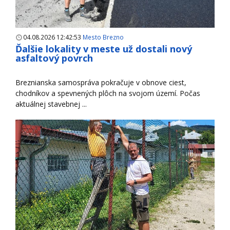
04.08.2026 12:42:53
Mesto Brezno
Ďalšie lokality v meste už dostali nový
asfaltový povrch
Breznianska samospráva pokračuje v obnove ciest,
chodníkov a spevnených plôch na svojom území. Počas
aktuálnej stavebnej ...