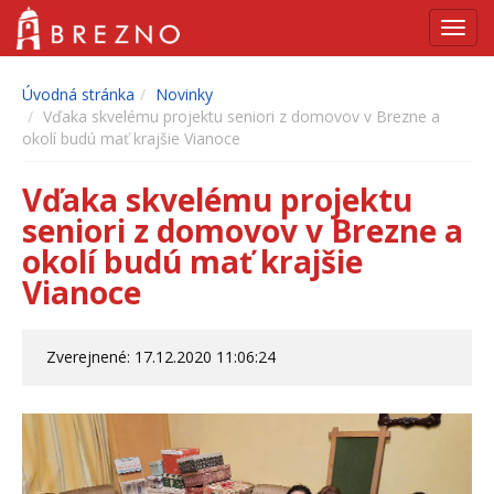
Navig
Úvodná stránka
Novinky
Vďaka skvelému projektu seniori z domovov v Brezne a
okolí budú mať krajšie Vianoce
Vďaka skvelému projektu
seniori z domovov v Brezne a
okolí budú mať krajšie
Vianoce
Zverejnené: 17.12.2020 11:06:24