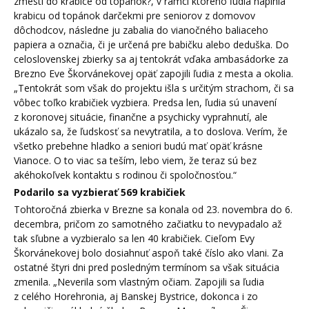
zmestí do krabice od topánok?, v rámci ktorého ľudia naplnia
krabicu od topánok darčekmi pre seniorov z domovov
dôchodcov, následne ju zabalia do vianočného baliaceho
papiera a označia, či je určená pre babičku alebo deduška. Do
celoslovenskej zbierky sa aj tentokrát vďaka ambasádorke za
Brezno Eve Škorvánekovej opäť zapojili ľudia z mesta a okolia.
„Tentokrát som však do projektu išla s určitým strachom, či sa
vôbec toľko krabičiek vyzbiera. Predsa len, ľudia sú unavení
z koronovej situácie, finančne a psychicky vyprahnutí, ale
ukázalo sa, že ľudskosť sa nevytratila, a to doslova. Verím, že
všetko prebehne hladko a seniori budú mať opäť krásne
Vianoce. O to viac sa teším, lebo viem, že teraz sú bez
akéhokoľvek kontaktu s rodinou či spoločnosťou.“
Podarilo sa vyzbierať 569 krabičiek
Tohtoročná zbierka v Brezne sa konala od 23. novembra do 6.
decembra, pričom zo samotného začiatku to nevypadalo až
tak sľubne a vyzbieralo sa len 40 krabičiek. Cieľom Evy
Škorvánekovej bolo dosiahnuť aspoň také číslo ako vlani. Za
ostatné štyri dni pred posledným termínom sa však situácia
zmenila. „Neverila som vlastným očiam. Zapojili sa ľudia
z celého Horehronia, aj Banskej Bystrice, dokonca i zo