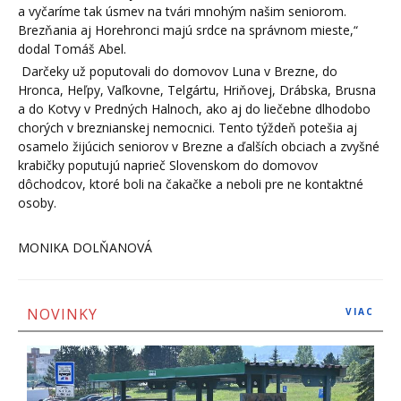
a vyčaríme tak úsmev na tvári mnohým našim seniorom.
Brezňania aj Horehronci majú srdce na správnom mieste,“
dodal Tomáš Abel.
Darčeky už poputovali do domovov Luna v Brezne, do
Hronca, Heľpy, Vaľkovne, Telgártu, Hriňovej, Drábska, Brusna
a do Kotvy v Predných Halnoch, ako aj do liečebne dlhodobo
chorých v breznianskej nemocnici. Tento týždeň potešia aj
osamelo žijúcich seniorov v Brezne a ďalších obciach a zvyšné
krabičky poputujú naprieč Slovenskom do domovov
dôchodcov, ktoré boli na čakačke a neboli pre ne kontaktné
osoby.
MONIKA DOLŇANOVÁ
NOVINKY
VIAC