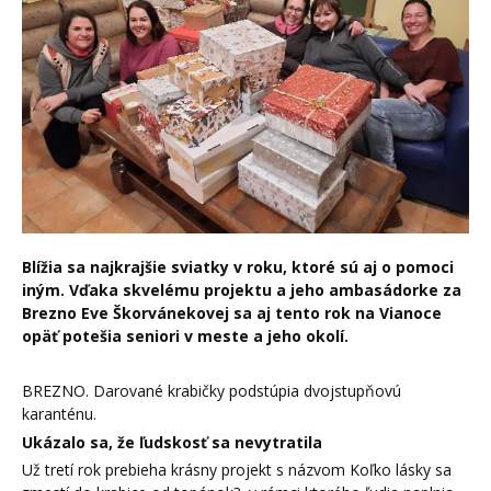
Blížia sa najkrajšie sviatky v roku, ktoré sú aj o pomoci
iným. Vďaka skvelému projektu a jeho ambasádorke za
Brezno Eve Škorvánekovej sa aj tento rok na Vianoce
opäť potešia seniori v meste a jeho okolí.
BREZNO. Darované krabičky podstúpia dvojstupňovú
karanténu.
Ukázalo sa, že ľudskosť sa nevytratila
Už tretí rok prebieha krásny projekt s názvom Koľko lásky sa