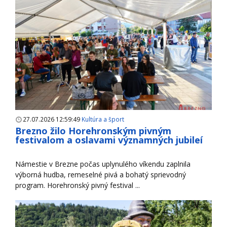
27.07.2026 12:59:49
Kultúra a šport
Brezno žilo Horehronským pivným
festivalom a oslavami významných jubileí
Námestie v Brezne počas uplynulého víkendu zaplnila
výborná hudba, remeselné pivá a bohatý sprievodný
program. Horehronský pivný festival ...