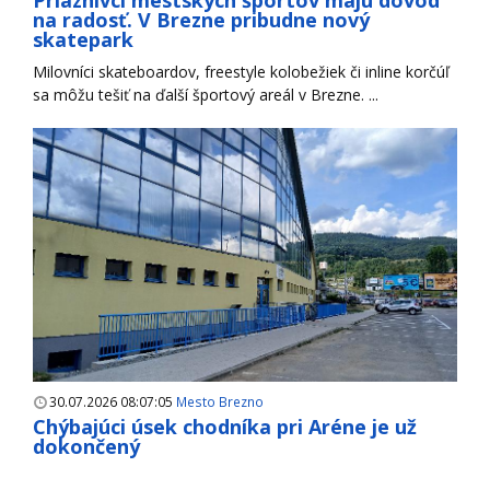
Priaznivci mestských športov majú dôvod
na radosť. V Brezne pribudne nový
skatepark
Milovníci skateboardov, freestyle kolobežiek či inline korčúľ
sa môžu tešiť na ďalší športový areál v Brezne. ...
30.07.2026 08:07:05
Mesto Brezno
Chýbajúci úsek chodníka pri Aréne je už
dokončený