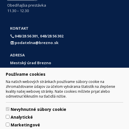
Obedňajšia prestávka
11.30 – 12.30
KONTAKT
048/28 56 301, 048/28 56 302
podatelna@brezno.sk
ADRESA
Mestský úrad Brezno
Námestie gen. M. R. Štefánika 1
Používame cookies
977 01 Brezno
Na našich webových stránkach používame súbory cookie na
Slovakia (Slovak Republic)
zhromažďovanie údajov za účelom vytvárania štatistík na zlepšenie
kvality našej webovej stránky. Naše cookies môžete prijať alebo
odmietnuť kliknutím na tlačidlá nižšie.
Nevyhnutné súbory cookie
© 2017 Mesto Brezno, Námestie gen. M. R. Štefánika 1, Brezno
Analytické
977 01 Tel.: 048/28 56 301, 048/28 56 302 Email:
webmaster@brezno.sk
Marketingové
Za obsah zodpovedá Mesto Brezno. Technický prevádzkovateľ: