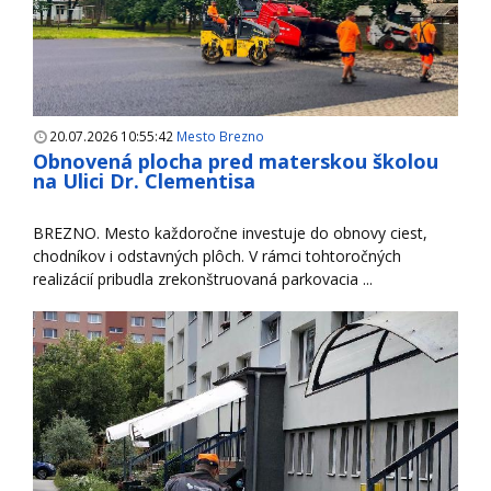
20.07.2026 10:55:42
Mesto Brezno
Obnovená plocha pred materskou školou
na Ulici Dr. Clementisa
BREZNO. Mesto každoročne investuje do obnovy ciest,
chodníkov i odstavných plôch. V rámci tohtoročných
realizácií pribudla zrekonštruovaná parkovacia ...