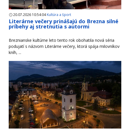
20.07.2026 10:54:04
Kultúra a šport
Literárne večery prinášajú do Brezna silné
príbehy aj stretnutia s autormi
Breznianske kultúrne leto tento rok obohatila nová séria
podujatí s názvom Literárne večery, ktorá spája milovníkov
kníh, ...