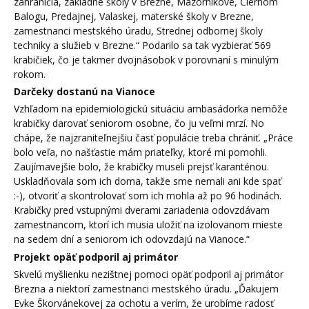
zahraničia, základné školy v Brezne, Mazorníkove, Čiernom
Balogu, Predajnej, Valaskej, materské školy v Brezne,
zamestnanci mestského úradu, Strednej odbornej školy
techniky a služieb v Brezne.“ Podarilo sa tak vyzbierať 569
krabičiek, čo je takmer dvojnásobok v porovnaní s minulým
rokom.
Darčeky dostanú na Vianoce
Vzhľadom na epidemiologickú situáciu ambasádorka nemôže
krabičky darovať seniorom osobne, čo ju veľmi mrzí. No
chápe, že najzraniteľnejšiu časť populácie treba chrániť. „Práce
bolo veľa, no našťastie mám priateľky, ktoré mi pomohli.
Zaujímavejšie bolo, že krabičky museli prejsť karanténou.
Uskladňovala som ich doma, takže sme nemali ani kde spať
:-), otvoriť a skontrolovať som ich mohla až po 96 hodinách.
Krabičky pred vstupnými dverami zariadenia odovzdávam
zamestnancom, ktorí ich musia uložiť na izolovanom mieste
na sedem dní a seniorom ich odovzdajú na Vianoce.“
Projekt opäť podporil aj primátor
Skvelú myšlienku nezištnej pomoci opäť podporil aj primátor
Brezna a niektorí zamestnanci mestského úradu. „Ďakujem
Evke Škorvánekovej za ochotu a verím, že urobíme radosť