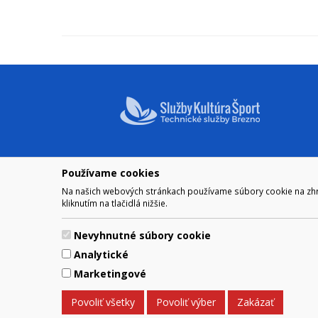
Používame cookies
NAVIGÁCIA
OTVÁRA
Na našich webových stránkach používame súbory cookie na zhrom
Mesto Brezno
Pre zobra
kliknutím na tlačidlá nižšie.
Otváraci
Samospráva
Obedňaj
Kultúra a šport
Nevyhnutné súbory cookie
11.30 – 1
Kontakt
Analytické
Marketingové
© 2017 Mesto Brezno, Námesti
Povoliť všetky
Povoliť výber
Zakázať
Za obsah zodpovedá Mesto Brezno. Techn