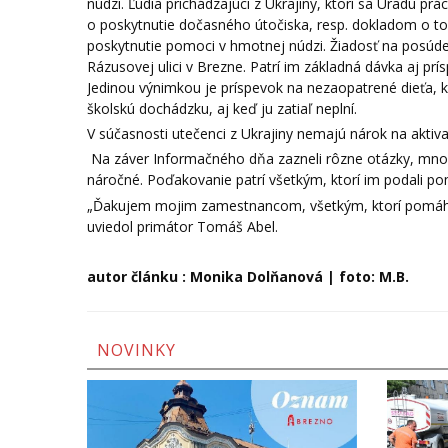
núdzi. Ľudia prichádzajúci z Ukrajiny, ktorí sa Úradu p
o poskytnutie dočasného útočiska, resp. dokladom o 
poskytnutie pomoci v hmotnej núdzi. Žiadosť na posúd
Rázusovej ulici v Brezne. Patrí im základná dávka aj 
Jedinou výnimkou je príspevok na nezaopatrené dieťa, kt
školskú dochádzku, aj keď ju zatiaľ neplní.
V súčasnosti utečenci z Ukrajiny nemajú nárok na aktiva
Na záver Informačného dňa zazneli rôzne otázky, mnohí 
náročné. Poďakovanie patrí všetkým, ktorí im podali p
„Ďakujem mojim zamestnancom, všetkým, ktorí pomáhajú
uviedol primátor Tomáš Abel.
autor článku : Monika Dolňanová | foto: M.B.
NOVINKY