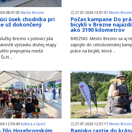
026 08:07:05
Mesto Brezno
27.07.2026 13:01:51
Mesto Brezn
úci úsek chodníka pri
Počas kampane Do prá
je už dokončený
bicykli v Brezne najazdil
ako 3190 kilometrov
lužby Brezno v polovici júla
BREZNO. Mesto Brezno sa aj te
končili výstavbu druhej etapy
zapojilo do celoslovenskej ka
vého prepojenia medzi
práce na bicykli, ktorá ...
 ŠLN ...
026 12:59:49
Kultúra a šport
27.07.2026 12:57:17
Mesto Brezn
 žilo Horehronským
Banisko rastie do krás