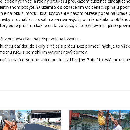
ráce, sociálnych vecí a rodiny preukážu preukazom cudzinca žiadajúceh
tolerovanom pobyte na území SR s označením Odídenec, spĺňajú pod
enie nároku si môžu ľudia ubytovaní v našom okrese podať na Úrade 
príspevky v rovnakom rozsahu a za rovnakých podmienok ako u občanov
orý bude patriť na každé dieťa vo veku, v ktorom by inak plnilo povin
čný príspevok ani na príspevok na bývanie.
chcú dať deti do školy a nájsť si prácu. Bez pomoci iných je to však
omocnú ruku a pomohli im vytvoriť nový domov.
 a majú otvorené srdce pre ľudí z Ukrajiny. Zatiaľ to zvládame na 