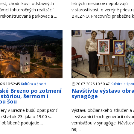
est, chodníkov i odstavných
letných mesiacov nepoľavujú
rámci tohtoročných realizácií
v starostlivosti o verejné priest
zrekonštruovaná parkovacia ...
BREZNO. Pracovníci priebežne ko
026 10:52:45
Kultúra a šport
20.07.2026 10:50:47
Kultúra a špo
ské Brezno po zotmení
Navštívte výstavu obr
históriou, šermom i
synagóge
ou šou
ery v Brezne budú opäť patriť
Výstavu občianskeho združenia A
Vo štvrtok 23. júla o 19.00 sa
– výtvarníci troch generácií otvori
 obľúbené podujatie ...
vernisážou v synagóge. Návštevn
nej ...