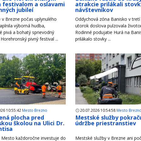
 festivalom a oslavami
atrakcie prilákali stov
ných jubileí
návštevníkov
 v Brezne počas uplynulého
Oddychová zóna Banisko v tretí 
aplnila výborná hudba,
utorok doslova pulzovala život
é pivá a bohatý sprievodný
Rodinné podujatie Hurá na Bani
Horehronský pivný festival ...
prilákalo stovky ...
026 10:55:42
Mesto Brezno
20.07.2026 10:54:58
Mesto Brezn
ná plocha pred
Mestské služby pokraču
kou školou na Ulici Dr.
údržbe priestranstiev
tisa
Mesto každoročne investuje do
Mestské služby v Brezne ani po