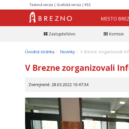
Textová verzia
|
Grafická verzia
|
RSS
MESTO BRE
Zastupiteľstvo
Komisie
Úvodná stránka
Novinky
V Brezne zorganizovali In
V Brezne zorganizovali In
Zverejnené: 28.03.2022 10:47:34