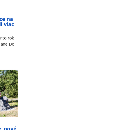
o
ce na
i viac
nto rok
mpane Do
o
y, nové