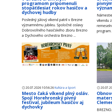
programom pripomenuli
pivným
stopäťdesiat rokov hasičov a
význam
dychovej hudby
Námestie
Posledný júlový víkend patril v Brezne
víkendu z
významnému jubileu. Spoločné oslavy
remeseln
Dobrovoľného hasičského zboru Brezno
program. 
a Dychového orchestra Brezno ...
20.07.2026 10:56:26
Kultúra a šport
20.07.2
Mesto čaká víkend plný osláv.
Obnove
Spojí Horehronský pivný
maters
festival, jubileum hasičov aj
Clemen
dychovky
BREZNO. 