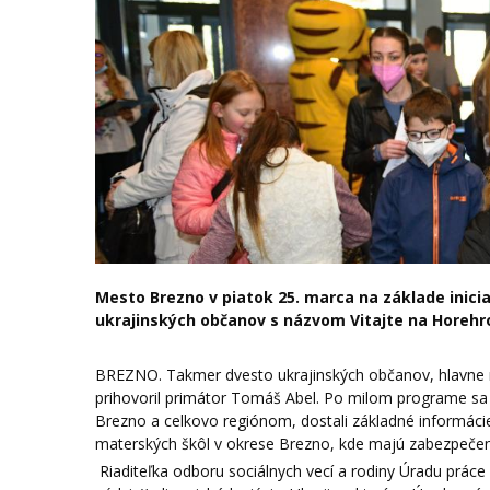
Mesto Brezno v piatok 25. marca na základe inic
ukrajinských občanov s názvom Vitajte na Horehro
BREZNO. Takmer dvesto ukrajinských občanov, hlavne m
prihovoril primátor Tomáš Abel. Po milom programe sa
Brezno a celkovo regiónom, dostali základné informácie 
materských škôl v okrese Brezno, kde majú zabezpečené
Riaditeľka odboru sociálnych vecí a rodiny Úradu prác