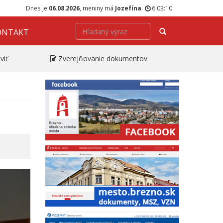
Dnes je
06.08.2026
, meniny má
Jozefína
.
6:03:11
Hľadať
ONTAKT
viť
Zverejňovanie dokumentov