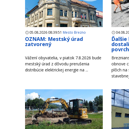
05.08.2026 08:39:51
Mesto Brezno
04.08.2
OZNAM: Mestský úrad
Ďalšie
zatvorený
dostal
povrc
Vážení obyvatelia, v piatok 7.8.2026 bude
Breznian
mestský úrad z dôvodu prerušenia
obnove c
distribúcie elektrickej energie na ...
plôch na
stavebnej 