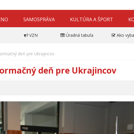
ZNO
SAMOSPRÁVA
KULTÚRA A ŠPORT
K
VZN
Úradná tabuľa
Ako vyba
formačný deň pre Ukrajincov
formačný deň pre Ukrajincov