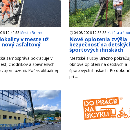
026 12:42:53
Mesto Brezno
04.08.2026 12:35:33
Kultúra a špo
 lokality v meste už
Nové oplotenia zvýšia
i nový asfaltový
bezpečnosť na detskýc
h
športových ihriskách
ska samospráva pokračuje v
Mestské služby Brezno pokračuj
iest, chodníkov a spevnených
obnove oplotení na detských a
 svojom území. Počas aktuálnej
športových ihriskách. Po dokonč
...
pri ...