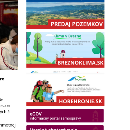
re
de
mestom
ých či
v hmotnej