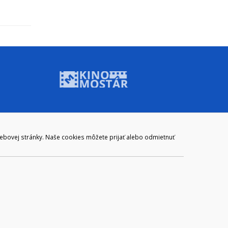
ADRESA
webovej stránky. Naše cookies môžete prijať alebo odmietnuť
Mestský úrad Brezno
Námestie gen. M. R. Štefánika 1
977 01 Brezno
Slovakia (Slovak Republic)
ail:
webmaster@brezno.sk
m 965 01 podpora@internetova-stranka.sk