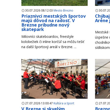
30.07.2026 08:12:03
Mesto Brezno
30.07.2
Priaznivci mestských športov
Chýbaj
majú dôvod na radosť. V
Aréne 
Brezne pribudne nový
skatepark
Mestské s
Milovníci skateboardov, freestyle
úspešne u
kolobežiek či inline korčúľ sa môžu tešiť
chodníko
na ďalší športový areál v Brezne. ...
sídliskom
27.07.2026 13:00:47
Kultúra a šport
27.07.2
V Brezne si skvelým
Brezno