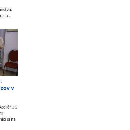
ranstvá.
sia ...
rt
azov v
teliér 3G
li
íci si na