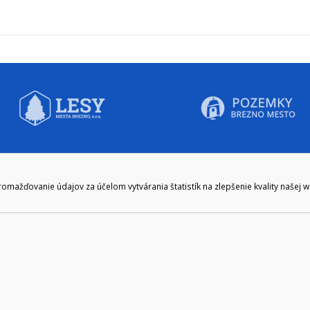
CIE HODINY:
KONTAKT
ažďovanie údajov za účelom vytvárania štatistík na zlepšenie kvality našej 
zenie kliknite tu:
048/28 56 301, 048/28 56 302
e hodiny
podatelna@brezno.sk
šia prestávka
2.30
e gen. M. R. Štefánika 1, Brezno 977 01 Tel.: 048/28 56 301, 048/28 56 302 Em
ický prevádzkovateľ: Arrabella, s.r.o. , Pod Donátom 12/136 Žiar nad Hrono