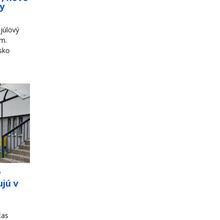
ky
júlový
om.
sko
o
jú v
čas