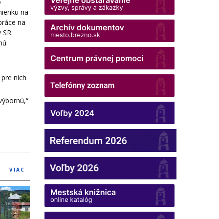
o
mienku na
práce na
 SR.
nú
 pre nich
výbornú,“
VIAC