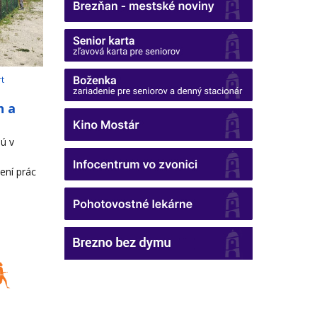
rt
h a
ú v
ení prác