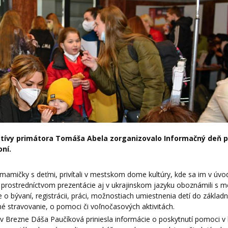
iatívy primátora Tomáša Abela zorganizovalo Informačný deň p
ní.
amičky s deťmi, privítali v mestskom dome kultúry, kde sa im v úvo
 prostredníctvom prezentácie aj v ukrajinskom jazyku oboznámili s 
o bývaní, registrácii, práci, možnostiach umiestnenia detí do základn
 stravovanie, o pomoci či voľnočasových aktivitách.
e v Brezne Dáša Paučíková priniesla informácie o poskytnutí pomoci 