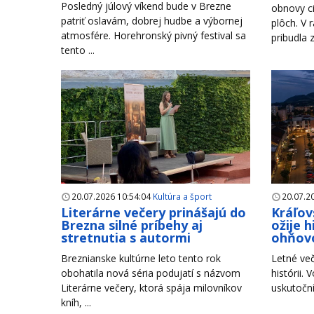
Posledný júlový víkend bude v Brezne
obnovy ci
patriť oslavám, dobrej hudbe a výbornej
plôch. V 
atmosfére. Horehronský pivný festival sa
pribudla 
tento ...
20.07.2026 10:54:04
Kultúra a šport
20.07.2
Literárne večery prinášajú do
Kráľov
Brezna silné príbehy aj
ožije 
stretnutia s autormi
ohňov
Breznianske kultúrne leto tento rok
Letné več
obohatila nová séria podujatí s názvom
histórii. 
Literárne večery, ktorá spája milovníkov
uskutoční
kníh, ...