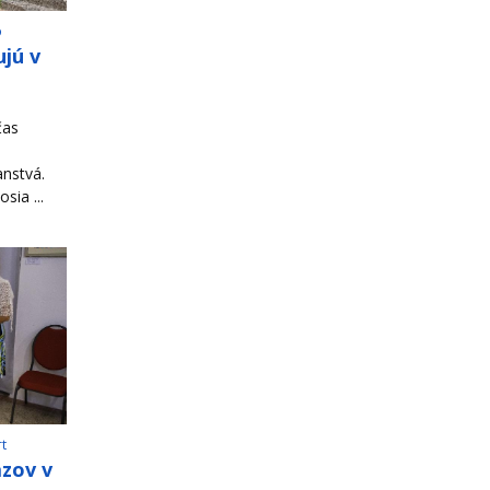
o
jú v
čas
ranstvá.
sia ...
rt
azov v