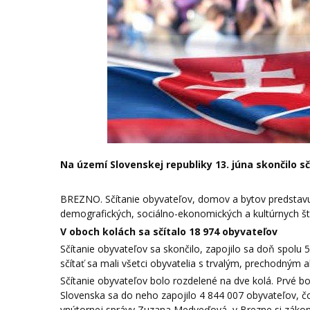
Na území Slovenskej republiky 13. júna skončilo sč
BREZNO. Sčítanie obyvateľov, domov a bytov predstavuje 
demografických, sociálno-ekonomických a kultúrnych št
V oboch kolách sa sčítalo 18 974 obyvateľov
Sčítanie obyvateľov sa skončilo, zapojilo sa doň spolu
sčítať sa mali všetci obyvatelia s trvalým, prechodný
Sčítanie obyvateľov bolo rozdelené na dve kolá. Prvé bo
Slovenska sa do neho zapojilo 4 844 007 obyvateľov, 
vnútornej správy Zuzana Medveďová, v Brezne si zákon