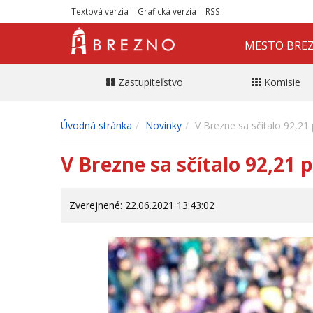
Textová verzia
|
Grafická verzia
|
RSS
MESTO BRE
Zastupiteľstvo
Komisie
Úvodná stránka
Novinky
V Brezne sa sčítalo 92,21
V Brezne sa sčítalo 92,21
Zverejnené: 22.06.2021 13:43:02