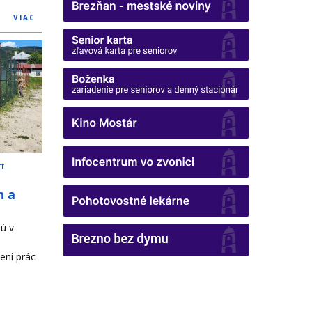
VIAC
rt
h a
ú v
ení prác