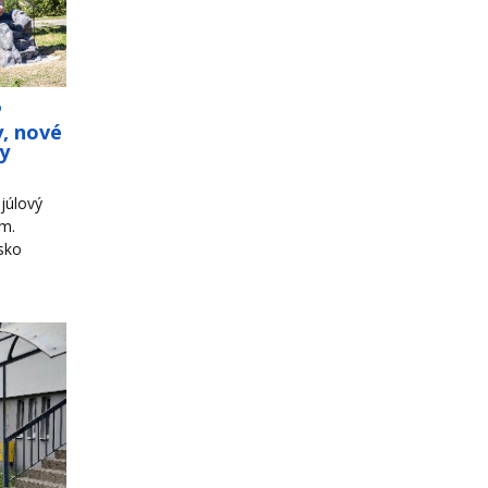
o
y, nové
ky
júlový
om.
sko