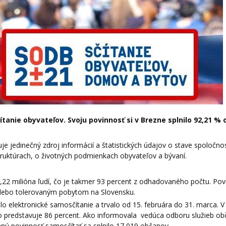
ítanie obyvateľov. Svoju povinnosť si v Brezne splnilo
92,21 % 
jedinečný zdroj informácií a štatistických údajov o stave spoločnost
ruktúrach, o životných podmienkach obyvateľov a bývaní.
 5,22 milióna ľudí, čo je takmer 93 percent z odhadovaného počtu. Pov
m alebo tolerovaným pobytom na Slovensku.
lo elektronické samosčítanie a trvalo od 15. februára do 31. marca. V
čo predstavuje 86 percent. Ako informovala vedúca odboru služieb o
nú povinnosť samosčítať sa splnilo 17 019 občanov.