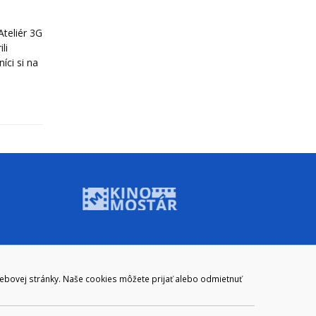
teliér 3G
li
íci si na
ADRESA
webovej stránky. Naše cookies môžete prijať alebo odmietnuť
Mestský úrad Brezno
Námestie gen. M. R. Štefánika 1
977 01 Brezno