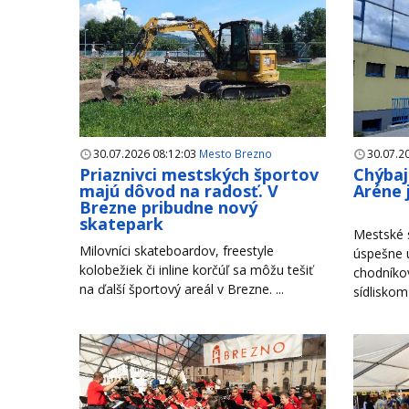
30.07.2026 08:12:03
Mesto Brezno
30.07.2
Priaznivci mestských športov
Chýbaj
majú dôvod na radosť. V
Aréne 
Brezne pribudne nový
skatepark
Mestské s
Milovníci skateboardov, freestyle
úspešne u
kolobežiek či inline korčúľ sa môžu tešiť
chodníko
na ďalší športový areál v Brezne. ...
sídliskom