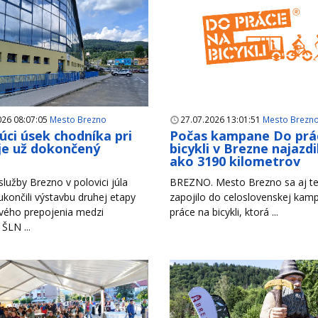
026 08:07:05
Mesto Brezno
27.07.2026 13:01:51
Mesto Brezn
úci úsek chodníka pri
Počas kampane Do prá
je už dokončený
bicykli v Brezne najazdil
ako 3190 kilometrov
lužby Brezno v polovici júla
BREZNO. Mesto Brezno sa aj te
končili výstavbu druhej etapy
zapojilo do celoslovenskej ka
vého prepojenia medzi
práce na bicykli, ktorá ...
 ŠLN ...