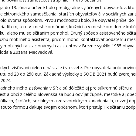
a do 13. júna a určené bolo pre digitálne vylúčených obyvateľov, ktor
elektronického samosčítania, starších obyvateľov či v sociálnych zar
bolo dvoma spôsobmi. Prvou možnosťou bolo, že obyvateľ prišiel do
adila tri, a to v mestskom úrade, knižnici a v mestskom dome kultú
ku, alebo mu so sčítaním pomohol. Druhý spôsob asistovaného sčítan
 o službu mobilného asistenta, pričom mohol kontaktovať podateľňu me
by mobilných a stacionárnych asistentov v Brezne využilo 1955 obyvat
“ dodala Zuzana Medveďová.
ckých zisťovaní nielen u nás, ale i vo svete. Pre obyvateľa bolo povinn
kutu od 20 do 250 eur. Základné výsledky z SODB 2021 budú zverejne
 2024.
iadneho iného zisťovania v SR a sú dôležité aj pre súkromnú sféru a
est a obcí z celého Slovenska sa budú odvíjať župné, mestské aj obe
lkach, školách, sociálnych a zdravotníckych zariadeniach, rozvoj do
touto formou ďakuje svojim občanom, ktorí pristúpili k sčítaniu zod