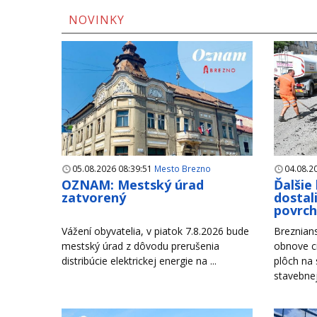
NOVINKY
05.08.2026 08:39:51
Mesto Brezno
04.08.2
OZNAM: Mestský úrad
Ďalšie
zatvorený
dostal
povrc
Vážení obyvatelia, v piatok 7.8.2026 bude
Breznian
mestský úrad z dôvodu prerušenia
obnove c
distribúcie elektrickej energie na ...
plôch na
stavebnej 