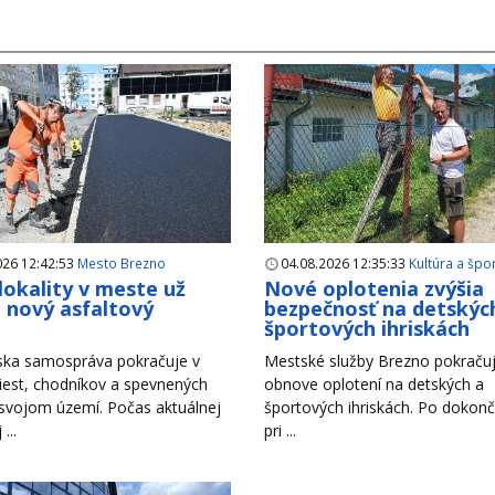
026 12:42:53
Mesto Brezno
04.08.2026 12:35:33
Kultúra a špo
 lokality v meste už
Nové oplotenia zvýšia
i nový asfaltový
bezpečnosť na detskýc
h
športových ihriskách
ska samospráva pokračuje v
Mestské služby Brezno pokračuj
iest, chodníkov a spevnených
obnove oplotení na detských a
 svojom území. Počas aktuálnej
športových ihriskách. Po dokonč
...
pri ...