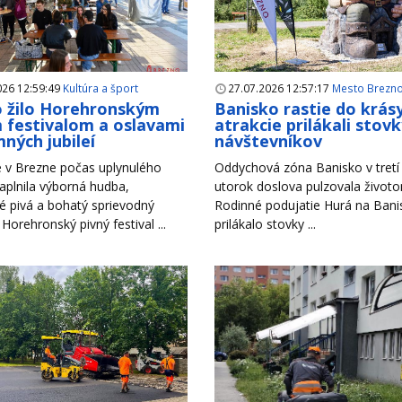
026 12:59:49
Kultúra a šport
27.07.2026 12:57:17
Mesto Brezn
 žilo Horehronským
Banisko rastie do krás
 festivalom a oslavami
atrakcie prilákali stov
ných jubileí
návštevníkov
 v Brezne počas uplynulého
Oddychová zóna Banisko v tretí 
aplnila výborná hudba,
utorok doslova pulzovala život
é pivá a bohatý sprievodný
Rodinné podujatie Hurá na Bani
Horehronský pivný festival ...
prilákalo stovky ...