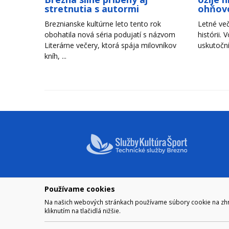
stretnutia s autormi
ohňov
Breznianske kultúrne leto tento rok
Letné več
obohatila nová séria podujatí s názvom
histórii. 
Literárne večery, ktorá spája milovníkov
uskutoční
kníh, ...
Používame cookies
NAVIGÁCIA
OTVÁRA
Na našich webových stránkach používame súbory cookie na zhrom
Mesto Brezno
Pre zobra
kliknutím na tlačidlá nižšie.
Otváraci
Samospráva