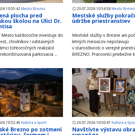
026 10:55:42
Mesto Brezno
20.07.2026 10:54:58
Mesto Brezn
ná plocha pred
Mestské služby pokraču
kou školou na Ulici Dr.
údržbe priestranstiev
tisa
Mesto každoročne investuje do
Mestské služby v Brezne ani po
est, chodníkov i odstavných
letných mesiacov nepoľavujú
rámci tohtoročných realizácií
v starostlivosti o verejné priest
zrekonštruovaná parkovacia ...
BREZNO. Pracovníci priebežne ko
026 10:52:45
Kultúra a šport
20.07.2026 10:50:47
Kultúra a špo
ské Brezno po zotmení
Navštívte výstavu obr
históriou, šermom i
synagóge