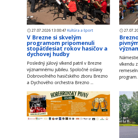
27.07.2026 13:00:47
Kultúra a šport
27.07.2
V Brezne si skvelým
Brezno
programom pripomenuli
pivným
stopäťdesiat rokov hasičov a
význam
dychovej hudby
Námestie
Posledný júlový víkend patril v Brezne
víkendu z
významnému jubileu. Spoločné oslavy
remeseln
Dobrovoľného hasičského zboru Brezno
program. 
a Dychového orchestra Brezno ...