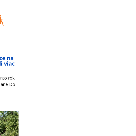
o
ce na
i viac
nto rok
mpane Do