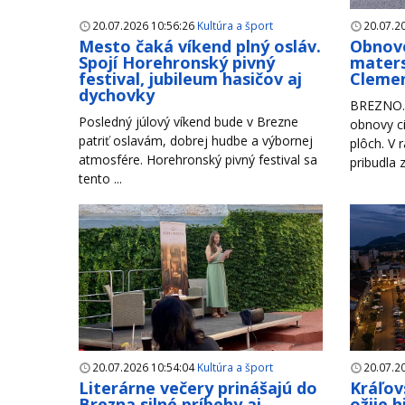
20.07.2026 10:56:26
Kultúra a šport
20.07.2
Mesto čaká víkend plný osláv.
Obnove
Spojí Horehronský pivný
maters
festival, jubileum hasičov aj
Clemen
dychovky
BREZNO. 
Posledný júlový víkend bude v Brezne
obnovy ci
patriť oslavám, dobrej hudbe a výbornej
plôch. V 
atmosfére. Horehronský pivný festival sa
pribudla 
tento ...
20.07.2026 10:54:04
Kultúra a šport
20.07.2
Literárne večery prinášajú do
Kráľov
Brezna silné príbehy aj
ožije 