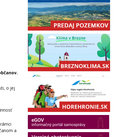
občanov.
i, o jej
innosť
 rámci
bčanom a