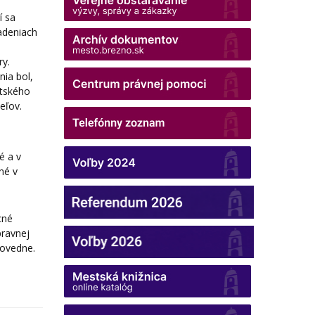
í sa
iadeniach
ry.
ia bol,
stského
eľov.
é a v
né v
cné
pravnej
povedne.