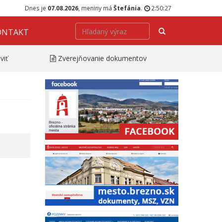
Dnes je
07.08.2026
, meniny má
Štefánia
.
2:50:28
Hľadať
ONTAKT
viť
Zverejňovanie dokumentov