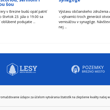
ou šou
ery v Brezne budú opäť patriť
Výstavu občianskeho združenia A
Vo štvrtok 23. júla o 19.00 sa
– výtvarníci troch generácií otvori
 obľúbené podujatie ...
vernisážou v synagóge. Návštevn
nej ...
CIE HODINY:
KONTAKT
ažďovanie údajov za účelom vytvárania štatistík na zlepšenie kvality našej 
zenie kliknite tu:
048/28 56 301, 048/28 56 302
e hodiny
podatelna@brezno.sk