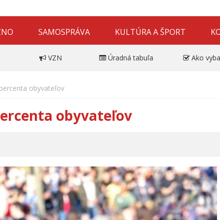
ZNO
SAMOSPRÁVA
KULTÚRA A ŠPORT
K
VZN
Úradná tabuľa
Ako vyba
 percenta obyvateľov
 percenta obyvateľov