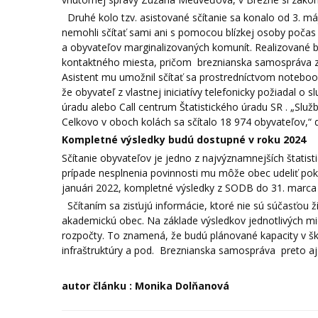
Druhé kolo tzv. asistované sčítanie sa konalo od 3. máj
nemohli sčítať sami ani s pomocou blízkej osoby počas 
a obyvateľov marginalizovaných komunít. Realizované 
kontaktného miesta, pričom breznianska samospráva zri
Asistent mu umožnil sčítať sa prostredníctvom noteboo
že obyvateľ z vlastnej iniciatívy telefonicky požiadal
úradu alebo Call centrum Štatistického úradu SR . „Služ
Celkovo v oboch kolách sa sčítalo 18 974 obyvateľov,
Kompletné výsledky budú dostupné v roku 2024
Sčítanie obyvateľov je jedno z najvýznamnejších štatisti
prípade nesplnenia povinnosti mu môže obec udeliť po
januári 2022, kompletné výsledky z SODB do 31. marca
Sčítaním sa zisťujú informácie, ktoré nie sú súčasťou ž
akademickú obec. Na základe výsledkov jednotlivých mi
rozpočty. To znamená, že budú plánované kapacity v škô
infraštruktúry a pod. Breznianska samospráva preto aj 
autor článku : Monika Dolňanová