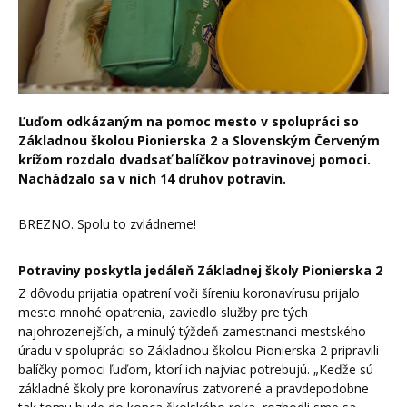
Ľuďom odkázaným na pomoc mesto v spolupráci so
Základnou školou Pionierska 2 a Slovenským Červeným
krížom rozdalo dvadsať balíčkov potravinovej pomoci.
Nachádzalo sa v nich 14 druhov potravín.
BREZNO. Spolu to zvládneme!
Potraviny poskytla jedáleň Základnej školy Pionierska 2
Z dôvodu prijatia opatrení voči šíreniu koronavírusu prijalo
mesto mnohé opatrenia, zaviedlo služby pre tých
najohrozenejších, a minulý týždeň zamestnanci mestského
úradu v spolupráci so Základnou školou Pionierska 2 pripravili
balíčky pomoci ľuďom, ktorí ich najviac potrebujú. „Keďže sú
základné školy pre koronavírus zatvorené a pravdepodobne