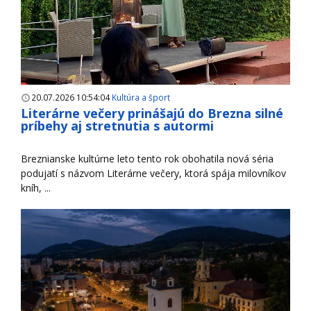
20.07.2026 10:54:04
Kultúra a šport
Literárne večery prinášajú do Brezna silné
príbehy aj stretnutia s autormi
Breznianske kultúrne leto tento rok obohatila nová séria
podujatí s názvom Literárne večery, ktorá spája milovníkov
kníh, ...