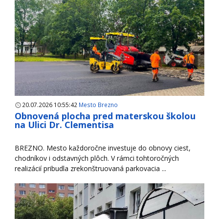
20.07.2026 10:55:42
Mesto Brezno
Obnovená plocha pred materskou školou
na Ulici Dr. Clementisa
BREZNO. Mesto každoročne investuje do obnovy ciest,
chodníkov i odstavných plôch. V rámci tohtoročných
realizácií pribudla zrekonštruovaná parkovacia ...