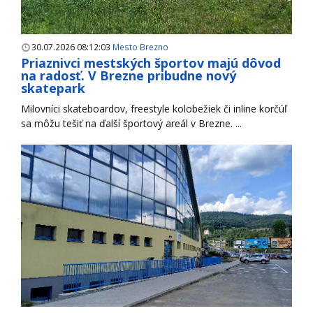
30.07.2026 08:12:03
Mesto Brezno
Priaznivci mestských športov majú dôvod
na radosť. V Brezne pribudne nový
skatepark
Milovníci skateboardov, freestyle kolobežiek či inline korčúľ
sa môžu tešiť na ďalší športový areál v Brezne. ...