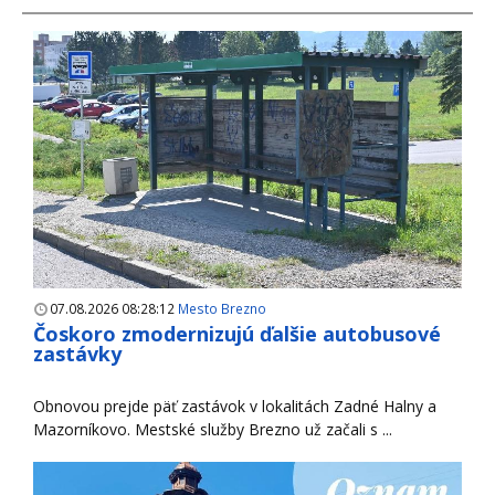
07.08.2026 08:28:12
Mesto Brezno
Čoskoro zmodernizujú ďalšie autobusové
zastávky
Obnovou prejde päť zastávok v lokalitách Zadné Halny a
Mazorníkovo. Mestské služby Brezno už začali s ...