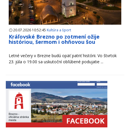
20.07.2026 10:52:45
Kultúra a šport
Kráľovské Brezno po zotmení ožije
históriou, šermom i ohňovou šou
Letné večery v Brezne budú opäť patriť histórii. Vo štvrtok
23. júla o 19.00 sa uskutoční obľúbené podujatie ...