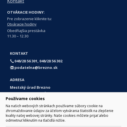
Kontakt
OTVÁRACIE HODINY:
Pre zobrazenie kliknite tu:
Otváracie hodiny
Obedňajšia prestávka
11.30 – 12.30
KONTAKT
048/28 56 301, 048/28 56 302
podatelna@brezno.sk
ADRESA
Mestský úrad Brezno
Námestie gen. M. R. Štefánika 1
Používame cookies
977 01 Brezno
Na našich webových stránkach používame súbory cookie na
Slovakia (Slovak Republic)
zhromažďovanie údajov za účelom vytvárania štatistík na zlepšenie
kvality našej webovej stránky. Naše cookies môžete prijať alebo
odmietnuť kliknutím na tlačidlá nižšie.