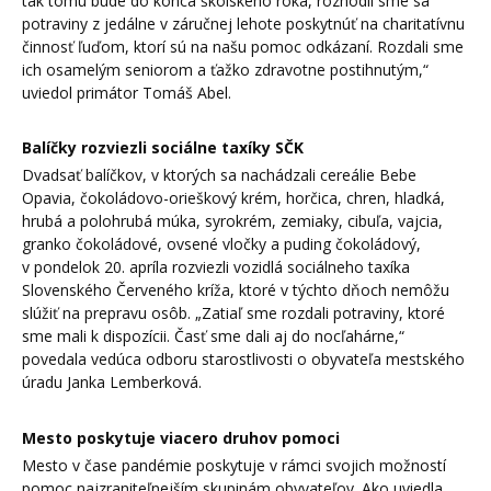
tak tomu bude do konca školského roka, rozhodli sme sa
potraviny z jedálne v záručnej lehote poskytnúť na charitatívnu
činnosť ľuďom, ktorí sú na našu pomoc odkázaní. Rozdali sme
ich osamelým seniorom a ťažko zdravotne postihnutým,“
uviedol primátor Tomáš Abel.
Balíčky rozviezli sociálne taxíky SČK
Dvadsať balíčkov, v ktorých sa nachádzali cereálie Bebe
Opavia, čokoládovo-orieškový krém, horčica, chren, hladká,
hrubá a polohrubá múka, syrokrém, zemiaky, cibuľa, vajcia,
granko čokoládové, ovsené vločky a puding čokoládový,
v pondelok 20. apríla rozviezli vozidlá sociálneho taxíka
Slovenského Červeného kríža, ktoré v týchto dňoch nemôžu
slúžiť na prepravu osôb. „Zatiaľ sme rozdali potraviny, ktoré
sme mali k dispozícii. Časť sme dali aj do nocľahárne,“
povedala vedúca odboru starostlivosti o obyvateľa mestského
úradu Janka Lemberková.
Mesto poskytuje viacero druhov pomoci
Mesto v čase pandémie poskytuje v rámci svojich možností
pomoc najzraniteľnejším skupinám obyvateľov. Ako uviedla