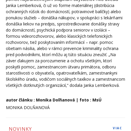
Janka Lemberková, či už vo forme materiálnej (distribúcia
ochranných rúšok do domácností, potravinové balíčky) alebo
ponukou služieb – donáška nákupov, v spolupráci s lekárňami
donáška liekov na predpis, sprostredkovanie donášky stravy
do domácností, psychická podpora seniorov v izolácii –
formou videorozhovorov, alebo klasických telefonických
rozhovorov, tiež poskytovaním informácií – napr. pomoc
obetiam násilia, alebo v rámci prevencie kriminality ochrana
pred podvodníkmi, ktorí môžu aj túto situáciu zneužiť. „Na
záver ďakujem za porozumenie a ochotu všetkým, ktorí
poskytli pomoc, zamestnancom útvaru primátora, odboru
starostlivosti o obyvateľa, opatrovateľkám, zamestnankyni
školského úradu, vodičom sociálnych taxíkov a zamestnancom
všetkých dotknutých organizácií,“ dodala Janka Lemberková.
autor článku : Monika Doľňanová | foto : MsÚ
MONIKA DOLŇANOVÁ
NOVINKY
VIAC