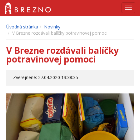
Navig
Úvodná stránka
Novinky
V Brezne rozdávali balíčky potravinovej pomoci
V Brezne rozdávali balíčky
potravinovej pomoci
Zverejnené: 27.04.2020 13:38:35