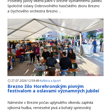
Posledný júlový víkend patril v Brezne významnému jubileu.
Spoločné oslavy Dobrovoľného hasičského zboru Brezno
a Dychového orchestra Brezno ...
27.07.2026 12:59:49
Kultúra a šport
Brezno žilo Horehronským pivným
festivalom a oslavami významných jubileí
Námestie v Brezne počas uplynulého víkendu zaplnila
výborná hudba, remeselné pivá a bohatý sprievodný