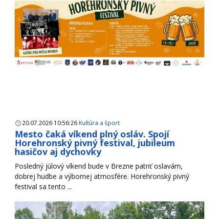
20.07.2026 10:56:26
Kultúra a šport
Mesto čaká víkend plný osláv. Spojí
Horehronský pivný festival, jubileum
hasičov aj dychovky
Posledný júlový víkend bude v Brezne patriť oslavám,
dobrej hudbe a výbornej atmosfére. Horehronský pivný
festival sa tento ...