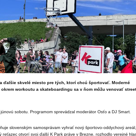
 ďalšie skvelé miesto pre tých, ktorí chcú športovať. Moderné
že okrem workoutu a skateboardingu sa v ňom môžu venovať street
iu júnovú sobotu. Programom sprevádzal moderátor Osťo a DJ Smart.
možňuje slovenským samosprávam vyhrať nový športovo-oddychový areál,
eťazec otvorí svoj ďalší K Park práve v Brezne, rozhodlo verejné hla