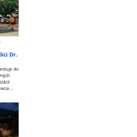
o
ici Dr.
estuje do
vných
zácií
cia ...