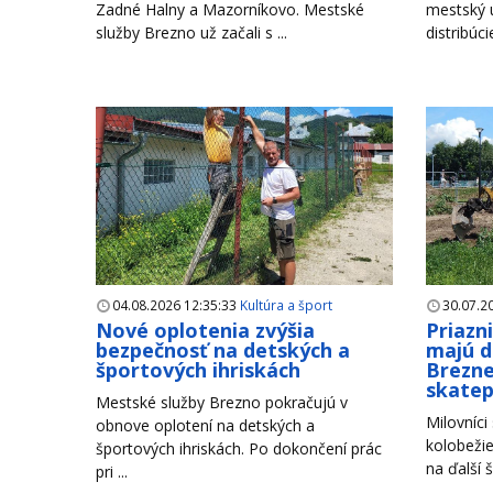
Zadné Halny a Mazorníkovo. Mestské
mestský 
služby Brezno už začali s ...
distribúci
04.08.2026 12:35:33
Kultúra a šport
30.07.2
Nové oplotenia zvýšia
Priazn
bezpečnosť na detských a
majú d
športových ihriskách
Brezne
skate
Mestské služby Brezno pokračujú v
Milovníci
obnove oplotení na detských a
kolobežie
športových ihriskách. Po dokončení prác
na ďalší š
pri ...