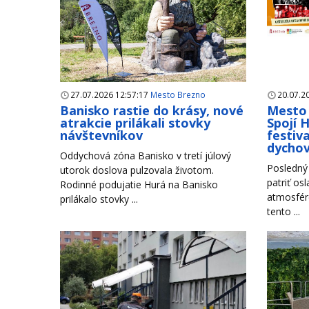
27.07.2026 12:57:17
Mesto Brezno
20.07.2
Banisko rastie do krásy, nové
Mesto 
atrakcie prilákali stovky
Spojí 
návštevníkov
festiva
dycho
Oddychová zóna Banisko v tretí júlový
Posledný 
utorok doslova pulzovala životom.
patriť os
Rodinné podujatie Hurá na Banisko
atmosfére
prilákalo stovky ...
tento ...