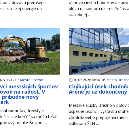
úrad z dôvodu prerušenia
obnove ciest, chodníkov a spev
e elektrickej energie na ...
plôch na svojom území. Počas a
stavebnej ...
026 08:12:03
Mesto Brezno
30.07.2026 08:07:05
Mesto Brezn
ivci mestských športov
Chýbajúci úsek chodník
ôvod na radosť. V
Aréne je už dokončený
 pribudne nový
park
Mestské služby Brezno v polovici
 skateboardov, freestyle
úspešne ukončili výstavbu druhe
k či inline korčúľ sa môžu tešiť
chodníkového prepojenia medzi
portový areál v Brezne. ...
sídliskom ŠLN ...