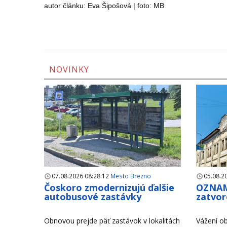
autor článku: Eva Šipošová | foto: MB
NOVINKY
07.08.2026 08:28:12
Mesto Brezno
05.08.2
Čoskoro zmodernizujú ďalšie
OZNAM
autobusové zastávky
zatvor
Obnovou prejde päť zastávok v lokalitách
Vážení ob