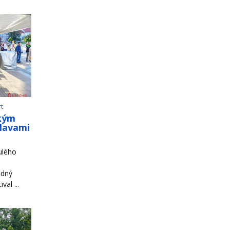
rt
ským
slavami
ulého
odný
al ...