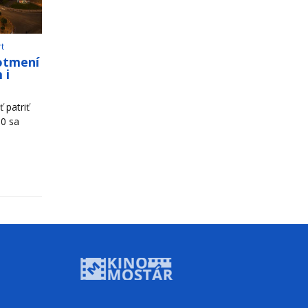
rt
otmení
 i
 patriť
00 sa