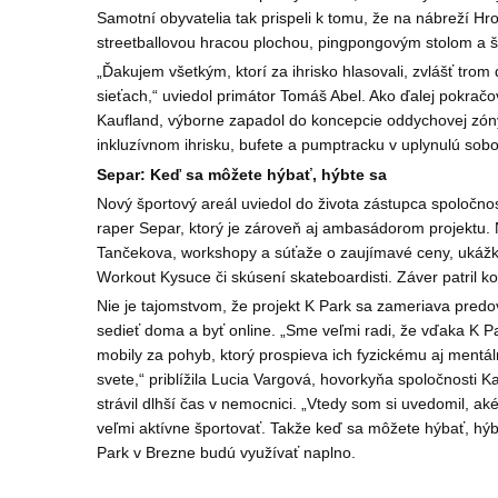
Samotní obyvatelia tak prispeli k tomu, že na nábreží H
streetballovou hracou plochou, pingpongovým stolom a š
„Ďakujem všetkým, ktorí za ihrisko hlasovali, zvlášť t
sieťach,“ uviedol primátor Tomáš Abel. Ako ďalej pokračov
Kaufland, výborne zapadol do koncepcie oddychovej zóny 
inkluzívnom ihrisku, bufete a pumptracku v uplynulú sobot
Separ: Keď sa môžete hýbať, hýbte sa
Nový športový areál uviedol do života zástupca spoločn
raper Separ, ktorý je zároveň aj ambasádorom projektu. 
Tančekova, workshopy a súťaže o zaujímavé ceny, ukážky 
Workout Kysuce či skúsení skateboardisti. Záver patril ko
Nie je tajomstvom, že projekt K Park sa zameriava predov
sedieť doma a byť online. „Sme veľmi radi, že vďaka K Pa
mobily za pohyb, ktorý prospieva ich fyzickému aj mentál
svete,“ priblížila Lucia Vargová, hovorkyňa spoločnosti Ka
strávil dlhší čas v nemocnici. „Vtedy som si uvedomil, a
veľmi aktívne športovať. Takže keď sa môžete hýbať, hýbt
Park v Brezne budú využívať naplno.