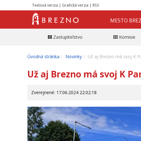
Textová verzia
|
Grafická verzia
|
RSS
MESTO BRE
Zastupiteľstvo
Komisie
Úvodná stránka
Novinky
Už aj Brezno má svoj K Par
Už aj Brezno má svoj K Par
Zverejnené: 17.06.2024 22:02:18