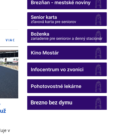
VIAC
o
 už
uje v