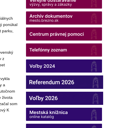
iálnych
rý ponúkal
t parku,
ovenský
v z
eet
zvykla
y a
skutočnom
e života
 začal som
nový K