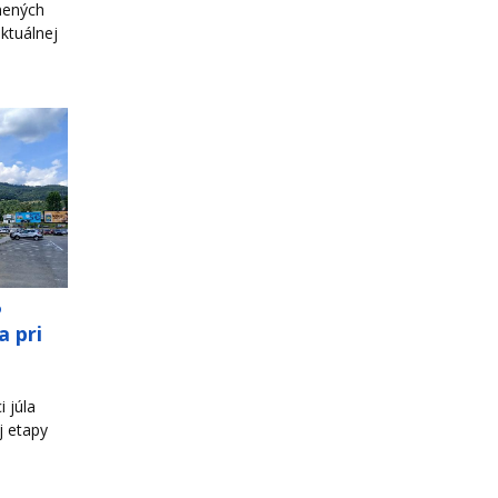
nených
ktuálnej
o
a pri
 júla
j etapy