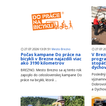
27.07.2026 13:01:51
Mesto Brezno
27.07.2
Počas kampane Do práce na
V Brez
bicykli v Brezne najazdili viac
progr
ako 3190 kilometrov
stopäť
dychov
BREZNO. Mesto Brezno sa aj tento rok
Posledný 
zapojilo do celoslovenskej kampane Do
významné
práce na bicykli, ktorá ...
Dobrovoľ
a Dychové