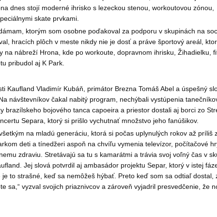
rona dnes stojí moderné ihrisko s lezeckou stenou, workoutovou zónou,
peciálnymi skate prvkami.
rom dámam, ktorým som osobne poďakoval za podporu v skupinách na soc
al, hracích plôch v meste nikdy nie je dosť a práve športový areál, kto
na nábreží Hrona, kde po workoute, dopravnom ihrisku, Žihadielku, fi
u pribudol aj K Park.
osti Kaufland Vladimír Kubáň, primátor Brezna Tomáš Abel a úspešný sl
Na návštevníkov čakal nabitý program, nechýbali vystúpenia tanečníko
brazílskeho bojového tanca capoeira a priestor dostali aj borci zo Str
ncertu Separa, ktorý si prišlo vychutnať množstvo jeho fanúšikov.
šetkým na mladú generáciu, ktorá si počas uplynulých rokov až príliš 
rkom deti a tínedžeri aspoň na chvíľu vymenia televízor, počítačové hr
nemu zdraviu. Stretávajú sa tu s kamarátmi a trávia svoj voľný čas v 
ufland. Jej slová potvrdil aj ambasádor projektu Separ, ktorý v istej fáz
ké je to strašné, keď sa nemôžeš hýbať. Preto keď som sa odtiaľ dostal,
e sa,“ vyzval svojich priaznivcov a zároveň vyjadril presvedčenie, že 