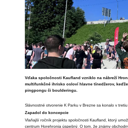
Vďaka spoločnosti Kaufland vzniklo na nábreží Hrona
multifunkčné ihrisko osloví hlavne tínedžerov, keď
pingpongu či boulderingu.
Slávnostné otvorenie K Parku v Brezne sa konalo v tret
Zapadol do koncepcie
Vlaňajší ročník projektu spoločnosti Kaufland, ktorý u
centrum Horehronia úspešný. O tom, že známy obchodný r