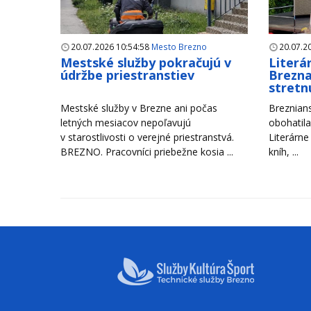
20.07.2026 10:54:58
Mesto Brezno
20.07.2
Mestské služby pokračujú v
Literá
údržbe priestranstiev
Brezna
stretn
Mestské služby v Brezne ani počas
Breznians
letných mesiacov nepoľavujú
obohatila
v starostlivosti o verejné priestranstvá.
Literárne
BREZNO. Pracovníci priebežne kosia ...
kníh, ...