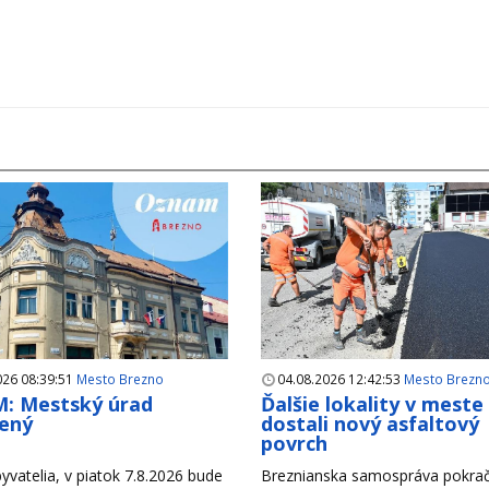
026 08:39:51
Mesto Brezno
04.08.2026 12:42:53
Mesto Brezn
: Mestský úrad
Ďalšie lokality v meste
ený
dostali nový asfaltový
povrch
yvatelia, v piatok 7.8.2026 bude
Breznianska samospráva pokrač