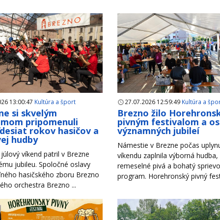
026 13:00:47
Kultúra a šport
27.07.2026 12:59:49
Kultúra a špo
ne si skvelým
Brezno žilo Horehron
amom pripomenuli
pivným festivalom a o
desiat rokov hasičov a
významných jubileí
ej hudby
Námestie v Brezne počas uplyn
júlový víkend patril v Brezne
víkendu zaplnila výborná hudba,
mu jubileu. Spoločné oslavy
remeselné pivá a bohatý spriev
ného hasičského zboru Brezno
program. Horehronský pivný festiv
ho orchestra Brezno ...