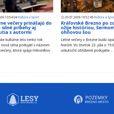
026 10:54:04
Kultúra a šport
20.07.2026 10:52:45
Kultúra a špo
rne večery prinášajú do
Kráľovské Brezno po z
 silné príbehy aj
ožije históriou, šermom
utia s autormi
ohňovou šou
ke kultúrne leto tento rok
Letné večery v Brezne budú opäť
 nová séria podujatí s názvom
histórii. Vo štvrtok 23. júla o 19.
 večery, ktorá spája milovníkov
uskutoční obľúbené podujatie ...