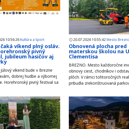
026 10:56:26
Kultúra a šport
20.07.2026 10:55:42
Mesto Brezn
čaká víkend plný osláv.
Obnovená plocha pred
Horehronský pivný
materskou školou na Ul
l, jubileum hasičov aj
Clementisa
vky
BREZNO. Mesto každoročne inv
júlový víkend bude v Brezne
obnovy ciest, chodníkov i odsta
lavám, dobrej hudbe a výbornej
plôch. V rámci tohtoročných reali
. Horehronský pivný festival sa
pribudla zrekonštruovaná parkova