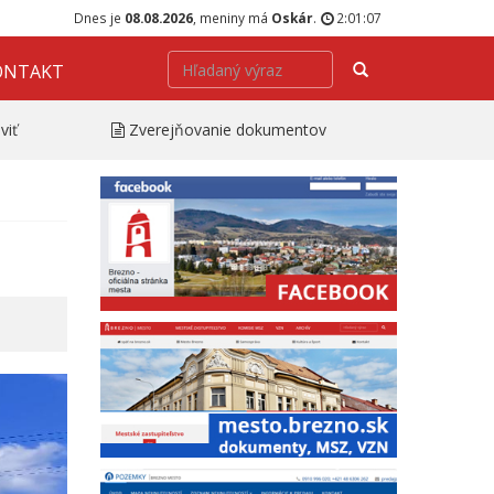
Dnes je
08.08.2026
, meniny má
Oskár
.
2:01:08
Hľadať
ONTAKT
viť
Zverejňovanie dokumentov