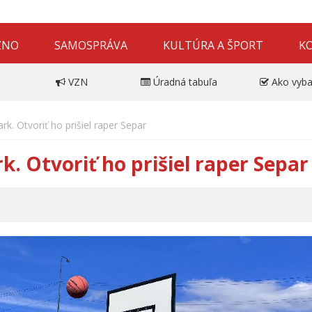
ZNO
SAMOSPRÁVA
KULTÚRA A ŠPORT
K
VZN
Úradná tabuľa
Ako vyba
k. Otvoriť ho prišiel raper Separ
k. Otvoriť ho prišiel raper Separ