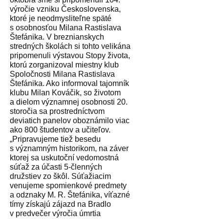
výročie vzniku Československa,
ktoré je neodmysliteľne späté
s osobnosťou Milana Rastislava
Štefánika. V breznianskych
stredných školách si tohto velikána
pripomenuli výstavou Stopy života,
ktorú zorganizoval miestny klub
Spoločnosti Milana Rastislava
Štefánika. Ako informoval tajomník
klubu Milan Kováčik, so životom
a dielom významnej osobnosti 20.
storočia sa prostredníctvom
deviatich panelov oboznámilo viac
ako 800 študentov a učiteľov.
„Pripravujeme tiež besedu
s významným historikom, na záver
ktorej sa uskutoční vedomostná
súťaž za účasti 5-členných
družstiev zo škôl. Súťažiacim
venujeme spomienkové predmety
a odznaky M. R. Štefánika, víťazné
tímy získajú zájazd na Bradlo
v predvečer výročia úmrtia