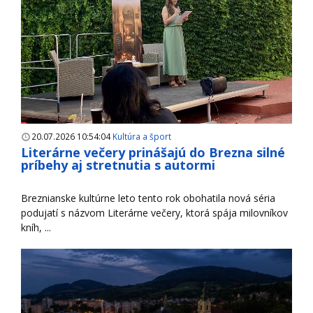
20.07.2026 10:54:04
Kultúra a šport
Literárne večery prinášajú do Brezna silné
príbehy aj stretnutia s autormi
Breznianske kultúrne leto tento rok obohatila nová séria
podujatí s názvom Literárne večery, ktorá spája milovníkov
kníh, ...