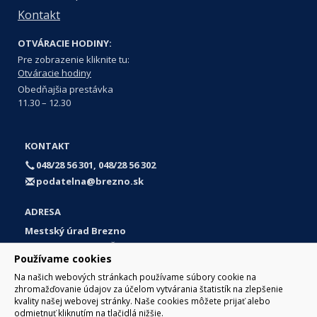
Kontakt
OTVÁRACIE HODINY:
Pre zobrazenie kliknite tu:
Otváracie hodiny
Obedňajšia prestávka
11.30 – 12.30
KONTAKT
048/28 56 301, 048/28 56 302
podatelna@brezno.sk
ADRESA
Mestský úrad Brezno
Námestie gen. M. R. Štefánika 1
Používame cookies
977 01 Brezno
Na našich webových stránkach používame súbory cookie na
Slovakia (Slovak Republic)
zhromažďovanie údajov za účelom vytvárania štatistík na zlepšenie
kvality našej webovej stránky. Naše cookies môžete prijať alebo
odmietnuť kliknutím na tlačidlá nižšie.