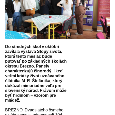
Do stredných škôl v októbri
zavítala výstava Stopy života,
ktorá tento mesiac bude
putovať po základných školách
okresu Brezno. Panely
charakterizujú činorodý, i keď
veľmi krátky život uznávaného
štátnika M. R. Štefánika, ktorý
dokázal mimoriadne veľa pre
slovenský národ. Právom môže
byť hrdinom – vzorom pre
mládež.
BREZNO. Dvadsiateho ôsmeho
októbra sme si pripomenuli 104.