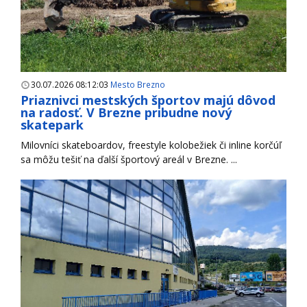
30.07.2026 08:12:03
Mesto Brezno
Priaznivci mestských športov majú dôvod
na radosť. V Brezne pribudne nový
skatepark
Milovníci skateboardov, freestyle kolobežiek či inline korčúľ
sa môžu tešiť na ďalší športový areál v Brezne. ...