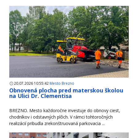
20.07.2026 10:55:42
Mesto Brezno
Obnovená plocha pred materskou školou
na Ulici Dr. Clementisa
BREZNO. Mesto každoročne investuje do obnovy ciest,
chodníkov i odstavných plôch. V rámci tohtoročných
realizácií pribudla zrekonštruovaná parkovacia ...