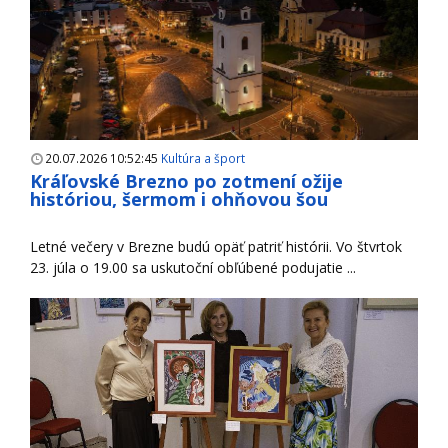
20.07.2026 10:52:45
Kultúra a šport
Kráľovské Brezno po zotmení ožije
históriou, šermom i ohňovou šou
Letné večery v Brezne budú opäť patriť histórii. Vo štvrtok
23. júla o 19.00 sa uskutoční obľúbené podujatie ...