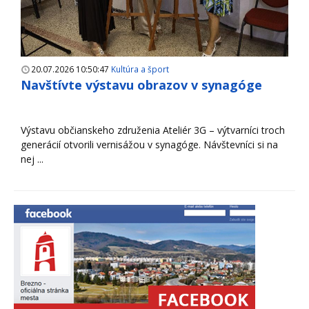
20.07.2026 10:50:47
Kultúra a šport
Navštívte výstavu obrazov v synagóge
Výstavu občianskeho združenia Ateliér 3G – výtvarníci troch
generácií otvorili vernisážou v synagóge. Návštevníci si na
nej ...