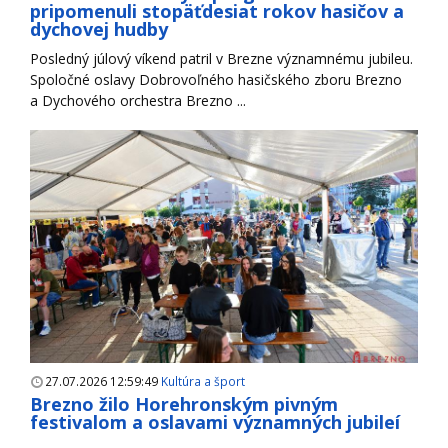
pripomenuli stopäťdesiat rokov hasičov a
dychovej hudby
Posledný júlový víkend patril v Brezne významnému jubileu.
Spoločné oslavy Dobrovoľného hasičského zboru Brezno
a Dychového orchestra Brezno ...
27.07.2026 12:59:49
Kultúra a šport
Brezno žilo Horehronským pivným
festivalom a oslavami významných jubileí