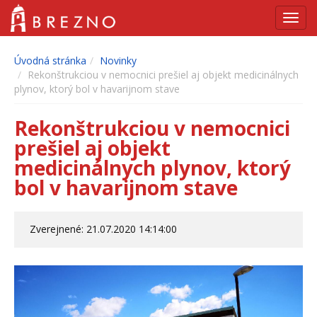
Navig
Úvodná stránka
Novinky
Rekonštrukciou v nemocnici prešiel aj objekt medicinálnych
plynov, ktorý bol v havarijnom stave
Rekonštrukciou v nemocnici
prešiel aj objekt
medicinálnych plynov, ktorý
bol v havarijnom stave
Zverejnené: 21.07.2020 14:14:00