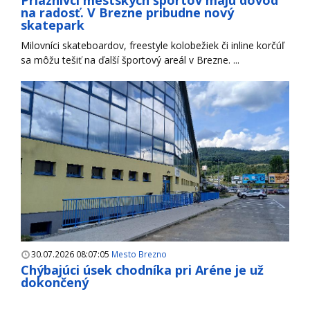
Priaznivci mestských športov majú dôvod
na radosť. V Brezne pribudne nový
skatepark
Milovníci skateboardov, freestyle kolobežiek či inline korčúľ
sa môžu tešiť na ďalší športový areál v Brezne. ...
30.07.2026 08:07:05
Mesto Brezno
Chýbajúci úsek chodníka pri Aréne je už
dokončený