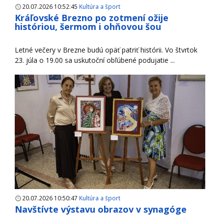
20.07.2026 10:52:45
Kultúra a šport
Kráľovské Brezno po zotmení ožije
históriou, šermom i ohňovou šou
Letné večery v Brezne budú opäť patriť histórii. Vo štvrtok
23. júla o 19.00 sa uskutoční obľúbené podujatie ...
20.07.2026 10:50:47
Kultúra a šport
Navštívte výstavu obrazov v synagóge