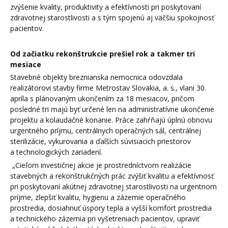
zvýšenie kvality, produktivity a efektívnosti pri poskytovaní
zdravotnej starostlivosti a s tým spojenú aj väčšiu spokojnosť
pacientov.
Od začiatku rekonštrukcie prešiel rok a takmer tri
mesiace
Stavebné objekty breznianska nemocnica odovzdala
realizátorovi stavby firme Metrostav Slovakia, a. s., vlani 30.
apríla s plánovaným ukončením za 18 mesiacov, pričom
posledné tri majú byť určené len na administratívne ukončenie
projektu a kolaudačné konanie. Práce zahŕňajú úplnú obnovu
urgentného príjmu, centrálnych operačných sál, centrálnej
sterilizácie, vykurovania a ďalších súvisiacich priestorov
a technologických zariadení.
„Cieľom investičnej akcie je prostredníctvom realizácie
stavebných a rekonštrukčných prác zvýšiť kvalitu a efektívnosť
pri poskytovaní akútnej zdravotnej starostlivosti na urgentnom
príjme, zlepšiť kvalitu, hygienu a zázemie operačného
prostredia, dosiahnuť úspory tepla a vyšší komfort prostredia
a technického zázemia pri vyšetreniach pacientov, upraviť