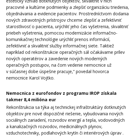
estetický vzhľad dotknutých objektov, skvalitniť v nich
pracovné a kultúrne podmienky a zlepšiť organizáciu triedenia,
objednávania a evidencie pacientov. Prostredníctvom dodania
nových zdravotných prístrojov chceme zlepšiť a zefektívniť
starostlivosť o pacienta, urýchliť jeho čas vyšetrenia, skvalitniť
priebeh vyšetrenia, pomocou modernizácie informačno-
komunikačnej technológie urýchliť prenos informácií,
zefektívniť a skvalitniť služby informačnej siete. Taktiež
napríklad od rekonštrukcie operačných sál očakávame prílev
nových operatérov a zavedenie nových moderných
operačných postupov, na čom vedenie nemocnice už
v súčasnej dobe úspešne pracuje,“ povedal hovorca
nemocnice Karol Vojtko.
Nemocnica z eurofondov z programu IROP získala
takmer 8,4 milióna eur
Rekonštrukcia sa týka aj technickej infraštruktúry dotknutých
objektov pre nové dispozičné riešenie, vybudovania nových
sociálnych zariadení, rozvodov energií a tepla, vodovodných
a kanalizačných rozvodov, medicinálnych plynov,
vzduchotechniky, podlahových krytín či interiérových úprav .