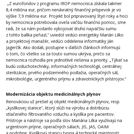
„Z eurofondov z programu IROP nemocnica získala takmer
8,4 milióna eur, pričom nenávratný finančný príspevok je vo
výške 7,9 milióna eur. Projekt bol pripravovaný štyri roky a hoci
by nemocnica potrebovala oveľa väčšiu finančnú pomoc, sme
radi, že sa nám podarilo vybojovať druhú najväčšiu sumu
z tohto balíka peňazí,“ uviedol vedúci energetiky Marián Lilko
a projektový manažér, vedúci oddelenia informatiky Ján
Jagerčík. Ako dodali, postupne v ďalších článkoch informujú
o tom, čo všetko sa za touto sumou ukrýva, prečo sa
nemocnica rozhodla pre jednotlivé riešenia a priority. „Týkať sa
budú vzduchotechniky, informačných technológií, centrálnej
sterilizácie, prvého podzemného podlažia, operačných sál,
mikrobiológie, urgentného príjmu a zdravotníckych prístrojov.“
Modernizácia objektu medicinálnych plynov
Renováciou už prešiel aj objekt medicinálnych plynov, resp.
„kyslíkovej stanice“, ktorý slúži na výrobu a distribúciu
stlačeného filtrovaného vzduchu a kyslíka pre pacientov.
Prístroje a nástroje sa podľa slov Mariána Lilka využívajú na
urgentnom príjme, operačných sálach, JIS, JAS, OAIM
a podobne. Kyslíkovú stanicu tvoria 4 technické miestnosti: