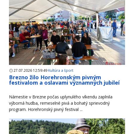
27.07.2026 12:59:49
Kultúra a šport
Brezno žilo Horehronským pivným
festivalom a oslavami významných jubileí
Námestie v Brezne počas uplynulého víkendu zaplnila
výborná hudba, remeselné pivá a bohatý sprievodný
program. Horehronský pivný festival ...