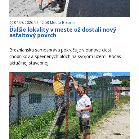
04.08.2026 12:42:53
Mesto Brezno
Ďalšie lokality v meste už dostali nový
asfaltový povrch
Breznianska samospráva pokračuje v obnove ciest,
chodníkov a spevnených plôch na svojom území. Počas
aktuálnej stavebnej ...