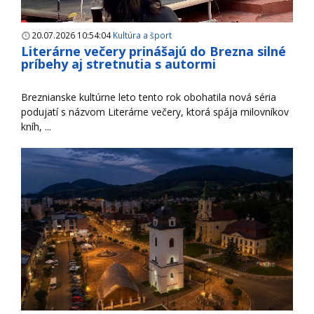
20.07.2026 10:54:04
Kultúra a šport
Literárne večery prinášajú do Brezna silné
príbehy aj stretnutia s autormi
Breznianske kultúrne leto tento rok obohatila nová séria
podujatí s názvom Literárne večery, ktorá spája milovníkov
kníh, ...