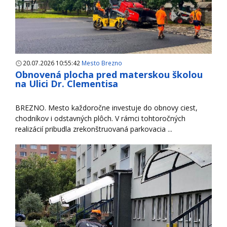
20.07.2026 10:55:42
Mesto Brezno
Obnovená plocha pred materskou školou
na Ulici Dr. Clementisa
BREZNO. Mesto každoročne investuje do obnovy ciest,
chodníkov i odstavných plôch. V rámci tohtoročných
realizácií pribudla zrekonštruovaná parkovacia ...