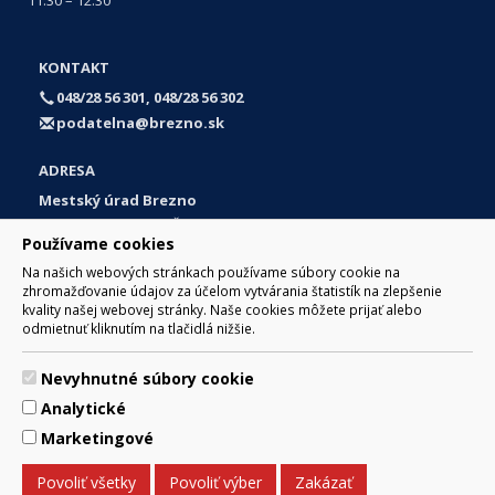
KONTAKT
048/28 56 301, 048/28 56 302
podatelna@brezno.sk
ADRESA
Mestský úrad Brezno
Námestie gen. M. R. Štefánika 1
Používame cookies
977 01 Brezno
Na našich webových stránkach používame súbory cookie na
Slovakia (Slovak Republic)
zhromažďovanie údajov za účelom vytvárania štatistík na zlepšenie
kvality našej webovej stránky. Naše cookies môžete prijať alebo
odmietnuť kliknutím na tlačidlá nižšie.
Nevyhnutné súbory cookie
© 2017 Mesto Brezno, Námestie gen. M. R. Štefánika 1, Brezno
Analytické
977 01 Tel.: 048/28 56 301, 048/28 56 302 Email:
webmaster@brezno.sk
Marketingové
Za obsah zodpovedá Mesto Brezno. Technický prevádzkovateľ:
Arrabella, s.r.o. , Pod Donátom 12/136 Žiar nad Hronom 965 01
Povoliť všetky
Povoliť výber
Zakázať
podpora@internetova-stranka.sk