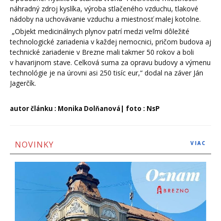
náhradný zdroj kyslíka, výroba stlačeného vzduchu, tlakové
nádoby na uchovávanie vzduchu a miestnosť malej kotolne.
„Objekt medicinálnych plynov patrí medzi veľmi dôležité
technologické zariadenia v každej nemocnici, pričom budova aj
technické zariadenie v Brezne mali takmer 50 rokov a boli
v havarijnom stave. Celková suma za opravu budovy a výmenu
technológie je na úrovni asi 250 tisíc eur,“ dodal na záver Ján
Jagerčík.
autor článku : Monika Dolňanová| foto : NsP
NOVINKY
VIAC