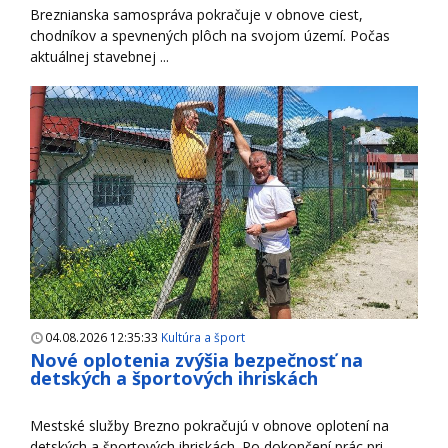
Breznianska samospráva pokračuje v obnove ciest,
chodníkov a spevnených plôch na svojom území. Počas
aktuálnej stavebnej ...
04.08.2026 12:35:33
Kultúra a šport
Nové oplotenia zvýšia bezpečnosť na
detských a športových ihriskách
Mestské služby Brezno pokračujú v obnove oplotení na
detských a športových ihriskách. Po dokončení prác pri ...