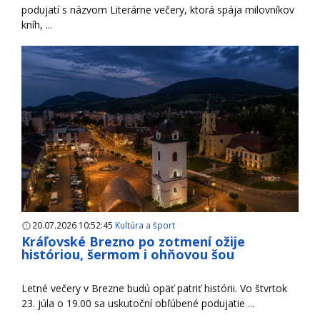
podujatí s názvom Literárne večery, ktorá spája milovníkov
kníh, ...
20.07.2026 10:52:45
Kultúra a šport
Kráľovské Brezno po zotmení ožije
históriou, šermom i ohňovou šou
Letné večery v Brezne budú opäť patriť histórii. Vo štvrtok
23. júla o 19.00 sa uskutoční obľúbené podujatie ...