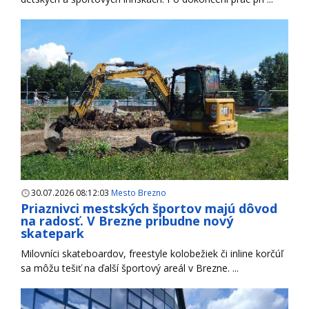
30.07.2026 08:12:03
Mesto Brezno
Priaznivci mestských športov majú dôvod
na radosť. V Brezne pribudne nový
skatepark
Milovníci skateboardov, freestyle kolobežiek či inline korčúľ
sa môžu tešiť na ďalší športový areál v Brezne. ...