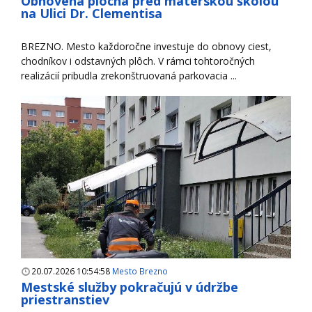
Obnovená plocha pred materskou školou
na Ulici Dr. Clementisa
BREZNO. Mesto každoročne investuje do obnovy ciest,
chodníkov i odstavných plôch. V rámci tohtoročných
realizácií pribudla zrekonštruovaná parkovacia ...
20.07.2026 10:54:58
Mesto Brezno
Mestské služby pokračujú v údržbe
priestranstiev