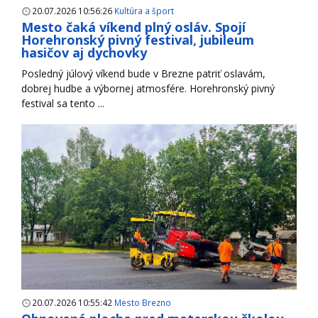
20.07.2026 10:56:26
Kultúra a šport
Mesto čaká víkend plný osláv. Spojí
Horehronský pivný festival, jubileum
hasičov aj dychovky
Posledný júlový víkend bude v Brezne patriť oslavám,
dobrej hudbe a výbornej atmosfére. Horehronský pivný
festival sa tento ...
20.07.2026 10:55:42
Mesto Brezno