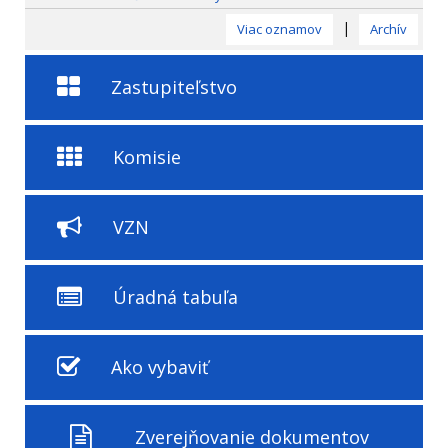
|
Viac oznamov
Archív
Zastupiteľstvo
Komisie
VZN
Úradná tabuľa
Ako vybaviť
Zverejňovanie dokumentov