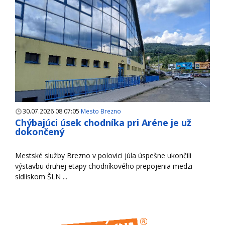
30.07.2026 08:07:05
Mesto Brezno
Chýbajúci úsek chodníka pri Aréne je už
dokončený
Mestské služby Brezno v polovici júla úspešne ukončili
výstavbu druhej etapy chodníkového prepojenia medzi
sídliskom ŠLN ...