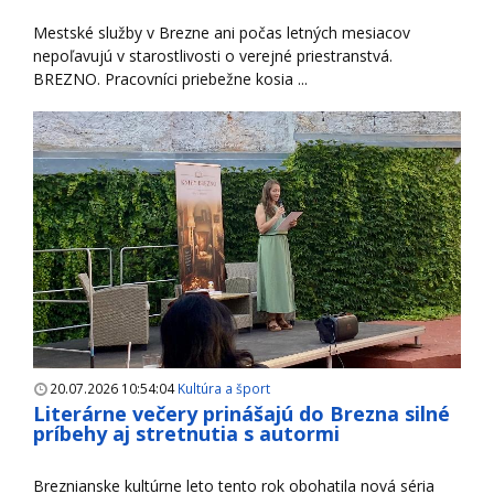
Mestské služby v Brezne ani počas letných mesiacov
nepoľavujú v starostlivosti o verejné priestranstvá.
BREZNO. Pracovníci priebežne kosia ...
20.07.2026 10:54:04
Kultúra a šport
Literárne večery prinášajú do Brezna silné
príbehy aj stretnutia s autormi
Breznianske kultúrne leto tento rok obohatila nová séria