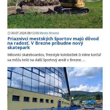
30.07.2026 08:12:03
Mesto Brezno
Priaznivci mestských športov majú dôvod
na radosť. V Brezne pribudne nový
skatepark
Milovníci skateboardov, freestyle kolobežiek či inline korčúľ
sa môžu tešiť na ďalší športový areál v Brezne. ...