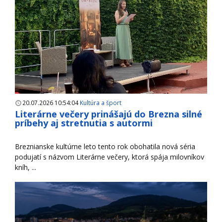
20.07.2026 10:54:04
Kultúra a šport
Literárne večery prinášajú do Brezna silné
príbehy aj stretnutia s autormi
Breznianske kultúrne leto tento rok obohatila nová séria
podujatí s názvom Literárne večery, ktorá spája milovníkov
kníh, ...