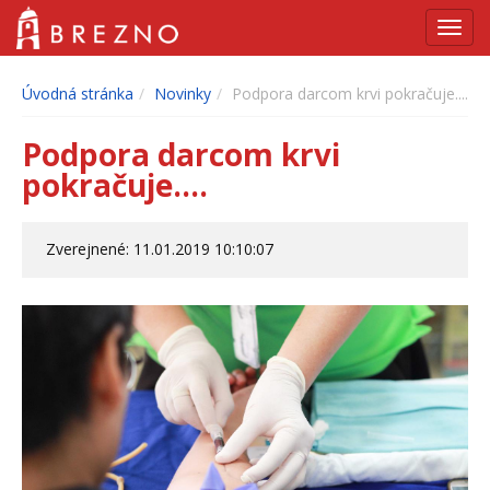
Navig
Úvodná stránka
Novinky
Podpora darcom krvi pokračuje....
Podpora darcom krvi
pokračuje....
Zverejnené: 11.01.2019 10:10:07