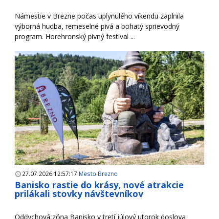
Námestie v Brezne počas uplynulého víkendu zaplnila
výborná hudba, remeselné pivá a bohatý sprievodný
program. Horehronský pivný festival ...
27.07.2026 12:57:17
Mesto Brezno
Banisko rastie do krásy, nové atrakcie
prilákali stovky návštevníkov
Oddychová zóna Banisko v tretí júlový utorok doslova