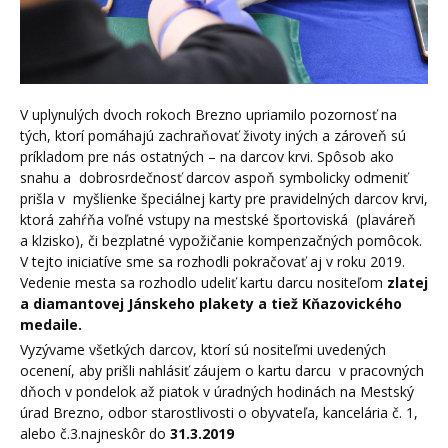
V uplynulých dvoch rokoch Brezno upriamilo pozornosť na
tých, ktorí pomáhajú zachraňovať životy iných a zároveň sú
príkladom pre nás ostatných – na darcov krvi. Spôsob ako
snahu a dobrosrdečnosť darcov aspoň symbolicky odmeniť
prišla v myšlienke špeciálnej karty pre pravidelných darcov krvi,
ktorá zahŕňa voľné vstupy na mestské športoviská (plaváreň
a klzisko), či bezplatné vypožičanie kompenzačných pomôcok.
V tejto iniciatíve sme sa rozhodli pokračovať aj v roku 2019.
Vedenie mesta sa rozhodlo udeliť kartu darcu nositeľom
zlatej
a diamantovej Jánskeho plakety a tiež Kňazovického
medaile.
Vyzývame všetkých darcov, ktorí sú nositeľmi uvedených
ocenení, aby prišli nahlásiť záujem o kartu darcu v pracovných
dňoch v pondelok až piatok v úradných hodinách na Mestský
úrad Brezno, odbor starostlivosti o obyvateľa, kancelária č. 1,
alebo č.3.najneskôr do
31.3.2019