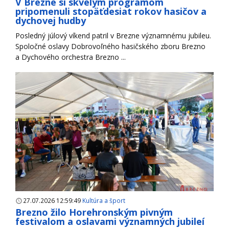
V Brezne si skvelým programom
pripomenuli stopäťdesiat rokov hasičov a
dychovej hudby
Posledný júlový víkend patril v Brezne významnému jubileu.
Spoločné oslavy Dobrovoľného hasičského zboru Brezno
a Dychového orchestra Brezno ...
27.07.2026 12:59:49
Kultúra a šport
Brezno žilo Horehronským pivným
festivalom a oslavami významných jubileí