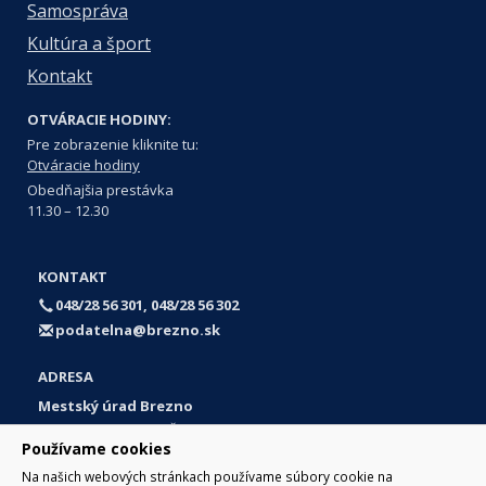
Samospráva
Kultúra a šport
Kontakt
OTVÁRACIE HODINY:
Pre zobrazenie kliknite tu:
Otváracie hodiny
Obedňajšia prestávka
11.30 – 12.30
KONTAKT
048/28 56 301, 048/28 56 302
podatelna@brezno.sk
ADRESA
Mestský úrad Brezno
Námestie gen. M. R. Štefánika 1
Používame cookies
977 01 Brezno
Na našich webových stránkach používame súbory cookie na
Slovakia (Slovak Republic)