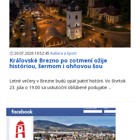
20.07.2026 10:52:45
Kultúra a šport
Kráľovské Brezno po zotmení ožije
históriou, šermom i ohňovou šou
Letné večery v Brezne budú opäť patriť histórii. Vo štvrtok
23. júla o 19.00 sa uskutoční obľúbené podujatie ...