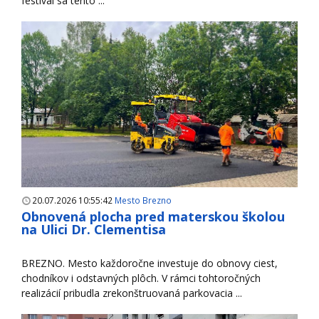
festival sa tento ...
20.07.2026 10:55:42
Mesto Brezno
Obnovená plocha pred materskou školou
na Ulici Dr. Clementisa
BREZNO. Mesto každoročne investuje do obnovy ciest,
chodníkov i odstavných plôch. V rámci tohtoročných
realizácií pribudla zrekonštruovaná parkovacia ...