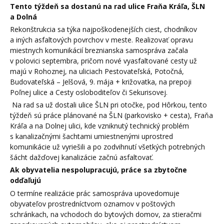
Tento týždeň sa dostanú na rad ulice Fraňa Kráľa, ŠLN
a Dolná
Rekonštrukcia sa týka najpoškodenejších ciest, chodníkov
a iných asfaltových povrchov v meste. Realizovať opravu
miestnych komunikácií breznianska samospráva začala
v polovici septembra, pričom nové vyasfaltované cesty už
majú v Rohoznej, na uliciach Pestovateľská, Potočná,
Budovateľská – Jelšová, 9. mája + križovatka, na prepoji
Poľnej ulice a Cesty osloboditeľov či Sekurisovej.
Na rad sa už dostali ulice ŠLN pri otočke, pod Hôrkou, tento
týždeň sú práce plánované na ŠLN (parkovisko + cesta), Fraňa
Kráľa a na Dolnej ulici, kde vzniknutý technický problém
s kanalizačnými šachtami umiestnenými uprostred
komunikácie už vyriešili a po zodvihnutí všetkých potrebných
šácht dažďovej kanalizácie začnú asfaltovať.
Ak obyvatelia nespolupracujú, práce sa zbytočne
odďaľujú
O termíne realizácie prác samospráva upovedomuje
obyvateľov prostredníctvom oznamov v poštových
schránkach, na vchodoch do bytových domov, za stieračmi