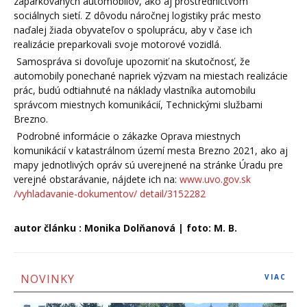
zaparkovaných automobilov, ako aj prostredníctvom
sociálnych sietí. Z dôvodu náročnej logistiky prác mesto
naďalej žiada obyvateľov o spoluprácu, aby v čase ich
realizácie preparkovali svoje motorové vozidlá.
Samospráva si dovoľuje upozorniť na skutočnosť, že
automobily ponechané napriek výzvam na miestach realizácie
prác, budú odtiahnuté na náklady vlastníka automobilu
správcom miestnych komunikácií, Technickými službami
Brezno.
Podrobné informácie o zákazke Oprava miestnych
komunikácií v katastrálnom území mesta Brezno 2021, ako aj
mapy jednotlivých opráv sú uverejnené na stránke Úradu pre
verejné obstarávanie, nájdete ich na:
www.uvo.gov.sk
/vyhladavanie-dokumentov/ detail/3152282
autor článku : Monika Dolňanová | foto: M. B.
NOVINKY
VIAC