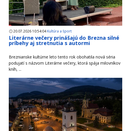
20.07.2026 10:54:04
Kultúra a šport
Literárne večery prinášajú do Brezna silné
príbehy aj stretnutia s autormi
Breznianske kultúrne leto tento rok obohatila nová séria
podujatí s názvom Literárne večery, ktorá spája milovníkov
kníh, ...