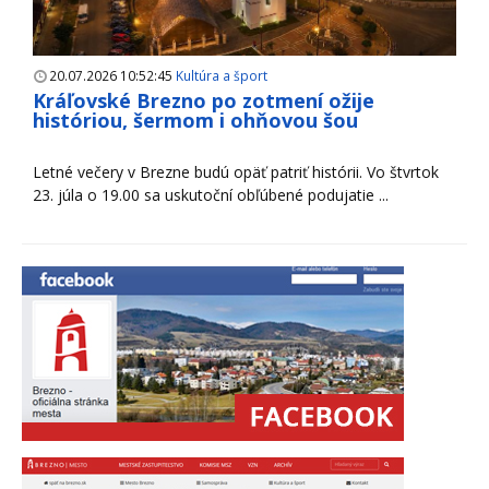
20.07.2026 10:52:45
Kultúra a šport
Kráľovské Brezno po zotmení ožije
históriou, šermom i ohňovou šou
Letné večery v Brezne budú opäť patriť histórii. Vo štvrtok
23. júla o 19.00 sa uskutoční obľúbené podujatie ...