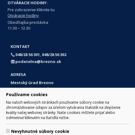
OTVÁRACIE HODINY:
Pre zobrazenie kliknite tu:
Otváracie hodiny
Obedňajšia prestávka
11.30 – 12.30
KONTAKT
048/28 56 301, 048/28 56 302
podatelna@brezno.sk
ADRESA
Mestský úrad Brezno
Námestie gen. M. R. Štefánika 1
Používame cookies
977 01 Brezno
Na našich webových stránkach používame súbory cookie na
Slovakia (Slovak Republic)
zhromažďovanie údajov za účelom vytvárania štatistík na zlepšenie
kvality našej webovej stránky. Naše cookies môžete prijať alebo
odmietnuť kliknutím na tlačidlá nižšie.
Nevyhnutné súbory cookie