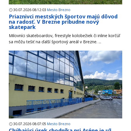
30.07.2026 08:12:03
Mesto Brezno
Priaznivci mestských športov majú dôvod
na radosť. V Brezne pribudne nový
skatepark
Milovníci skateboardov, freestyle kolobežiek či inline korčúľ
sa môžu tešiť na ďalší športový areál v Brezne. ...
30.07.2026 08:07:05
Mesto Brezno
Chýbajúci úsek chodníka pri Aréne je už