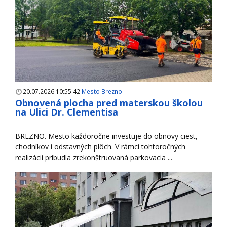
20.07.2026 10:55:42
Mesto Brezno
Obnovená plocha pred materskou školou
na Ulici Dr. Clementisa
BREZNO. Mesto každoročne investuje do obnovy ciest,
chodníkov i odstavných plôch. V rámci tohtoročných
realizácií pribudla zrekonštruovaná parkovacia ...