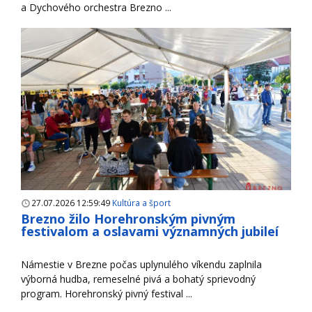
a Dychového orchestra Brezno ...
27.07.2026 12:59:49
Kultúra a šport
Brezno žilo Horehronským pivným
festivalom a oslavami významných jubileí
Námestie v Brezne počas uplynulého víkendu zaplnila
výborná hudba, remeselné pivá a bohatý sprievodný
program. Horehronský pivný festival ...