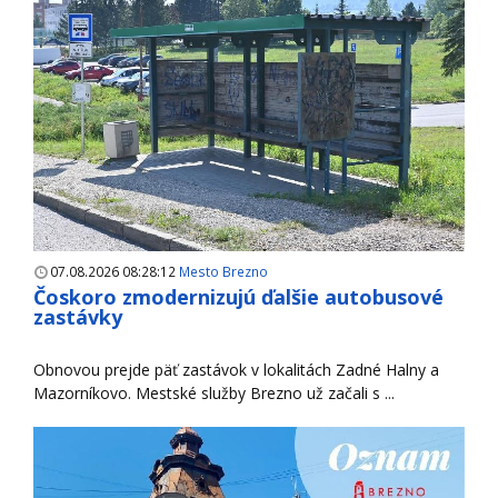
07.08.2026 08:28:12
Mesto Brezno
Čoskoro zmodernizujú ďalšie autobusové
zastávky
Obnovou prejde päť zastávok v lokalitách Zadné Halny a
Mazorníkovo. Mestské služby Brezno už začali s ...