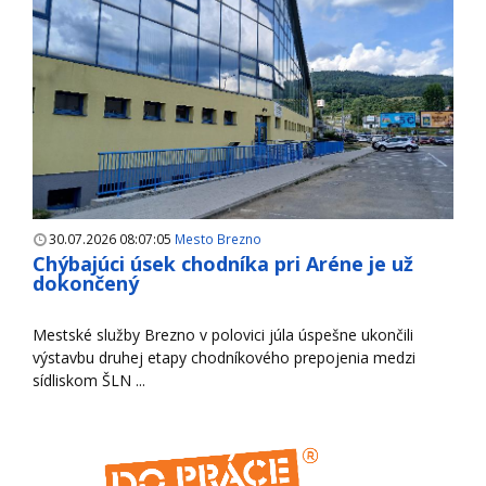
30.07.2026 08:07:05
Mesto Brezno
Chýbajúci úsek chodníka pri Aréne je už
dokončený
Mestské služby Brezno v polovici júla úspešne ukončili
výstavbu druhej etapy chodníkového prepojenia medzi
sídliskom ŠLN ...