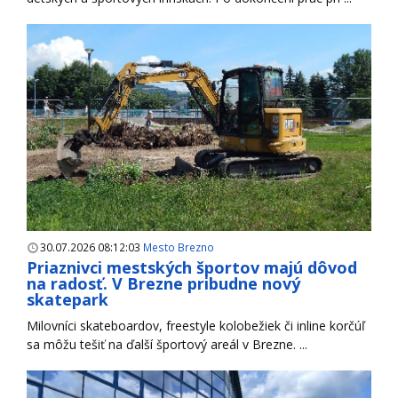
30.07.2026 08:12:03
Mesto Brezno
Priaznivci mestských športov majú dôvod
na radosť. V Brezne pribudne nový
skatepark
Milovníci skateboardov, freestyle kolobežiek či inline korčúľ
sa môžu tešiť na ďalší športový areál v Brezne. ...