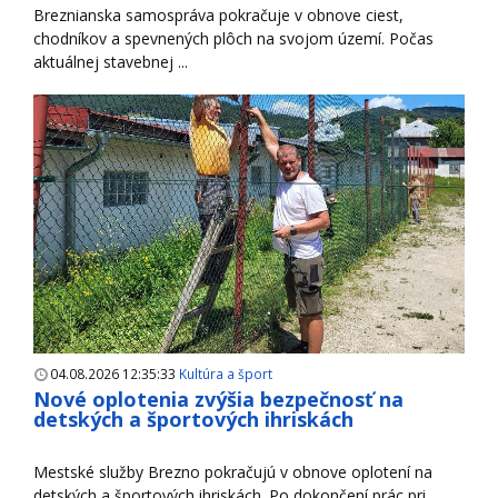
Breznianska samospráva pokračuje v obnove ciest,
chodníkov a spevnených plôch na svojom území. Počas
aktuálnej stavebnej ...
04.08.2026 12:35:33
Kultúra a šport
Nové oplotenia zvýšia bezpečnosť na
detských a športových ihriskách
Mestské služby Brezno pokračujú v obnove oplotení na
detských a športových ihriskách. Po dokončení prác pri ...