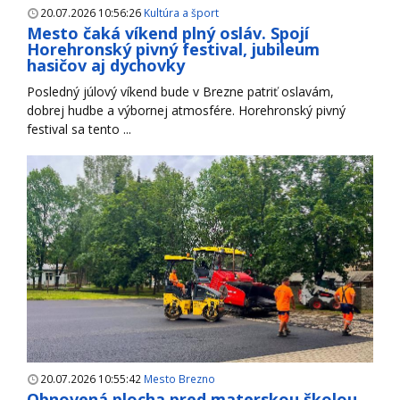
20.07.2026 10:56:26
Kultúra a šport
Mesto čaká víkend plný osláv. Spojí
Horehronský pivný festival, jubileum
hasičov aj dychovky
Posledný júlový víkend bude v Brezne patriť oslavám,
dobrej hudbe a výbornej atmosfére. Horehronský pivný
festival sa tento ...
20.07.2026 10:55:42
Mesto Brezno
Obnovená plocha pred materskou školou