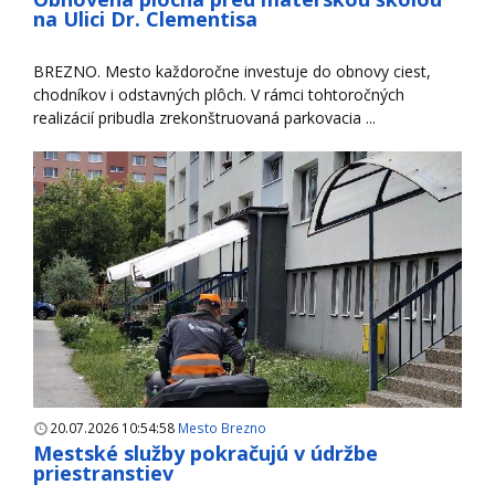
na Ulici Dr. Clementisa
BREZNO. Mesto každoročne investuje do obnovy ciest,
chodníkov i odstavných plôch. V rámci tohtoročných
realizácií pribudla zrekonštruovaná parkovacia ...
20.07.2026 10:54:58
Mesto Brezno
Mestské služby pokračujú v údržbe
priestranstiev