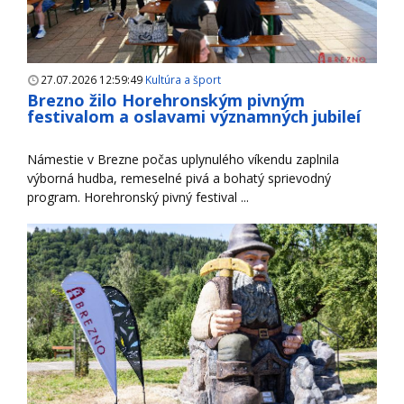
27.07.2026 12:59:49
Kultúra a šport
Brezno žilo Horehronským pivným
festivalom a oslavami významných jubileí
Námestie v Brezne počas uplynulého víkendu zaplnila
výborná hudba, remeselné pivá a bohatý sprievodný
program. Horehronský pivný festival ...