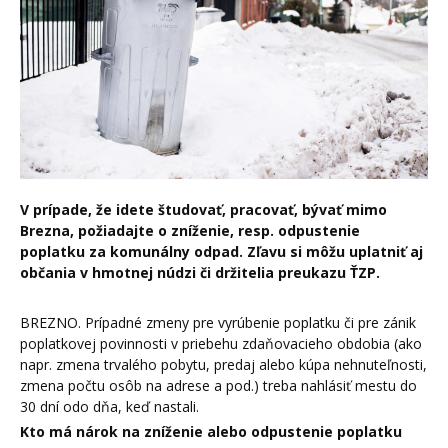
V prípade, že idete študovať, pracovať, bývať mimo
Brezna, požiadajte o zníženie, resp. odpustenie
poplatku za komunálny odpad. Zľavu si môžu uplatniť aj
občania v hmotnej núdzi či držitelia preukazu ŤZP.
BREZNO. Prípadné zmeny pre vyrúbenie poplatku či pre zánik
poplatkovej povinnosti v priebehu zdaňovacieho obdobia (ako
napr. zmena trvalého pobytu, predaj alebo kúpa nehnuteľnosti,
zmena počtu osôb na adrese a pod.) treba nahlásiť mestu do
30 dní odo dňa, keď nastali.
Kto má nárok na zníženie alebo odpustenie poplatku