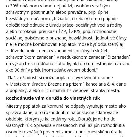
o 30% občanom v hmotnej núdzi, osobám s ťažkým
zdravotným postihnutím alebo prevažne, príp. úplne
bezvládnym občanom. „K žiadosti treba v tomto prípade
doložiť rozhodnutie z Úradu práce, sociálnych vecí a rodiny
alebo fotokópiu preukazu ŤZP, ŤZP/S, príp. rozhodnutie
sociálnej poisťovne o priznanej bezvládnosti. Jednotlivé úľavy
nie je možné kombinovať. Poplatok môže byť odpustený aj
z dôvodu umiestnenia v zariadení sociálnych služieb,
zdravotníckom zariadení, v reedukačnom zariadení či zariadení
na výkon trestu odňatia slobody, ak toto umiestnenie trvá viac
ako 90 dní v príslušnom zdaňovacom období.“
Tlačivá žiadostí si môžu poplatníci vyzdvihnúť osobne
v Mestskom úrade v Brezne na prízemí, kancelária č. 4, dane
a poplatky, alebo si ich stiahnuť z webovej stránky mesta.
Rozhodnutie vám doručia do vlastných rúk
Miestny poplatok za komunálne odpady vyrubuje mesto ako
správca dane, a to rozhodnutím na príslušné zdaňovacie
obdobie, ktorým je kalendárny rok. „Doručujeme ho do
vlastných rúk. Spravidla v mesiacoch máj až jún rozhodnutia
osobne roznášajú poverení zamestnanci mestského úradu.