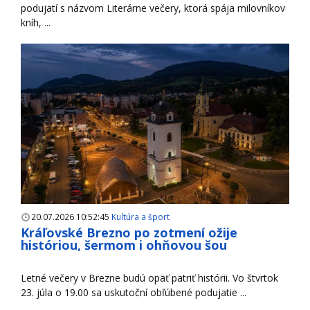
podujatí s názvom Literárne večery, ktorá spája milovníkov
kníh, ...
20.07.2026 10:52:45
Kultúra a šport
Kráľovské Brezno po zotmení ožije
históriou, šermom i ohňovou šou
Letné večery v Brezne budú opäť patriť histórii. Vo štvrtok
23. júla o 19.00 sa uskutoční obľúbené podujatie ...