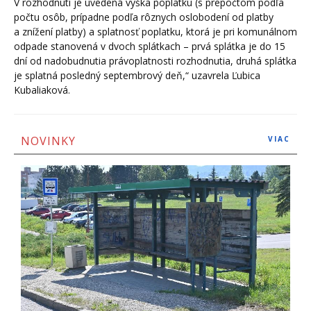
V rozhodnutí je uvedená výška poplatku (s prepočtom podľa
počtu osôb, prípadne podľa rôznych oslobodení od platby
a znížení platby) a splatnosť poplatku, ktorá je pri komunálnom
odpade stanovená v dvoch splátkach – prvá splátka je do 15
dní od nadobudnutia právoplatnosti rozhodnutia, druhá splátka
je splatná posledný septembrový deň,“ uzavrela Ľubica
Kubaliaková.
NOVINKY
VIAC