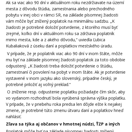
Ak sa viac ako 90 dní v aktuálnom roku nezdržiavate na území
mesta z dôvodu štúdia, zamestnania alebo prechodného
pobytu v inej obci v rámci SR, na základe písomnej žiadosti
vám môže byť znížený poplatok na minimálnu sadzbu. „K
žiadosti je potrebné doložiť potvrdenie, z ktorého musí byť
zrejmé, koľko dní v aktuálnom roku sa zdržiava poplatník
mimo mesta, kde a z akého dôvodu,“ uviedla Ľubica
Kubaliaková z úseku daní a poplatkov mestského úradu.
V prípade, že je poplatník viac ako 90 dní v inom štáte, môže
mu byť na základe písomnej žiadosti poplatok za toto obdobie
odpustený. „K žiadosti treba doložiť potvrdenie o štúdiu,
zamestnaní či povolení na pobyt v inom štáte. Ak je potvrdenie
vystavené v inom jazyku ako slovenský, prípadne český, je
potrebné priložiť aj voľný preklad.“
O zníženie resp. odpustenie poplatku požiadajte čím skôr, aby
vo vydanom rozhodnutí bola vyrúbená správna výška poplatku.
V prípade, že v priebehu roka predsa len dôjde ešte k nejakej
zmene, je potrebné túto zmenu útvaru daní a poplatkov hneď
nahlásiť.
Zľava sa týka aj občanov v hmotnej núdzi, ŤZP a iných
Poplatok môže byť na základe písomnej žiadosti znížený