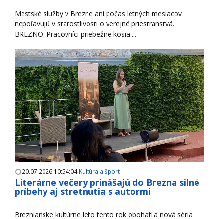
Mestské služby v Brezne ani počas letných mesiacov
nepoľavujú v starostlivosti o verejné priestranstvá.
BREZNO. Pracovníci priebežne kosia ...
20.07.2026 10:54:04
Kultúra a šport
Literárne večery prinášajú do Brezna silné
príbehy aj stretnutia s autormi
Breznianske kultúrne leto tento rok obohatila nová séria