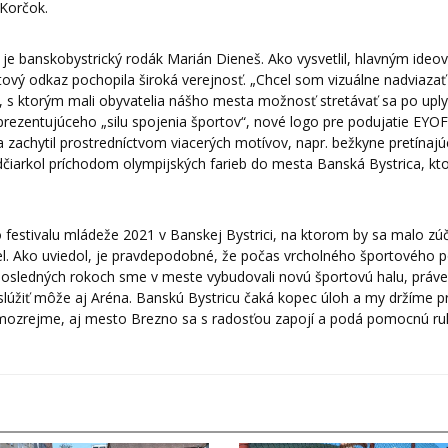
 Korčok.
m je banskobystrický rodák Marián Dieneš. Ako vysvetlil, hlavným ide
ový odkaz pochopila široká verejnosť. „Chcel som vizuálne nadviazať
s ktorým mali obyvatelia nášho mesta možnosť stretávať sa po uply
 prezentujúceho „silu spojenia športov“, nové logo pre podujatie EYO
a zachytil prostredníctvom viacerých motívov, napr. bežkyne pretínajú
dčiarkol príchodom olympijských farieb do mesta Banská Bystrica, kt
festivalu mládeže 2021 v Banskej Bystrici, na ktorom by sa malo zúč
l. Ako uviedol, je pravdepodobné, že počas vrcholného športového p
V posledných rokoch sme v meste vybudovali novú športovú halu, práve
oslúžiť môže aj Aréna. Banskú Bystricu čaká kopec úloh a my držíme pr
 Samozrejme, aj mesto Brezno sa s radosťou zapojí a podá pomocnú ru