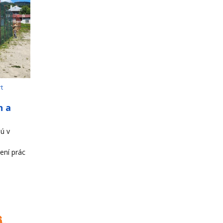
rt
h a
ú v
ení prác