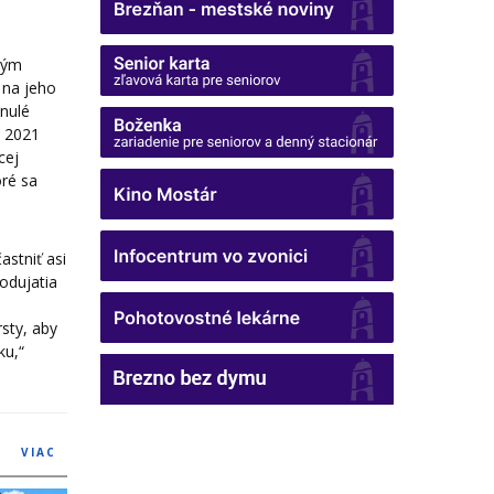
ovým
 na jeho
nulé
F 2021
cej
oré sa
astniť asi
odujatia
sty, aby
ku,“
VIAC