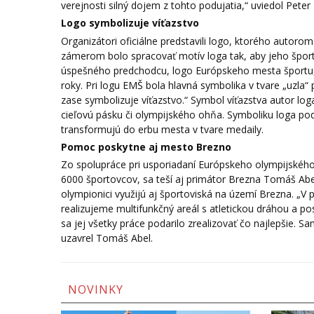
verejnosti silný dojem z tohto podujatia,“ uviedol Peter
Logo symbolizuje víťazstvo
Organizátori oficiálne predstavili logo, ktorého autoro
zámerom bolo spracovať motív loga tak, aby jeho šport
úspešného predchodcu, logo Európskeho mesta športu, 
roky. Pri logu EMŠ bola hlavná symbolika v tvare „uzla“
zase symbolizuje víťazstvo.“ Symbol víťazstva autor log
cieľovú pásku či olympijského ohňa. Symboliku loga po
transformujú do erbu mesta v tvare medaily.
Pomoc poskytne aj mesto Brezno
Zo spolupráce pri usporiadaní Európskeho olympijského 
6000 športovcov, sa teší aj primátor Brezna Tomáš Abe
olympionici využijú aj športoviská na území Brezna. „
realizujeme multifunkčný areál s atletickou dráhou a p
sa jej všetky práce podarilo zrealizovať čo najlepšie.
uzavrel Tomáš Abel.
NOVINKY