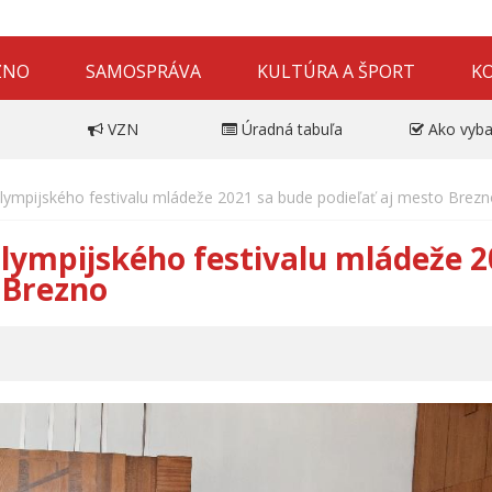
ZNO
SAMOSPRÁVA
KULTÚRA A ŠPORT
K
VZN
Úradná tabuľa
Ako vyba
lympijského festivalu mládeže 2021 sa bude podieľať aj mesto Brez
lympijského festivalu mládeže 2
 Brezno