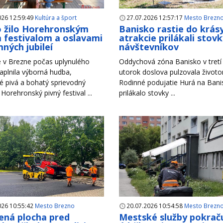
026 12:59:49
Kultúra a šport
27.07.2026 12:57:17
Mesto Brezn
 žilo Horehronským
Banisko rastie do krás
 festivalom a oslavami
atrakcie prilákali stov
ných jubileí
návštevníkov
 v Brezne počas uplynulého
Oddychová zóna Banisko v tretí 
aplnila výborná hudba,
utorok doslova pulzovala život
é pivá a bohatý sprievodný
Rodinné podujatie Hurá na Bani
Horehronský pivný festival ...
prilákalo stovky ...
026 10:55:42
Mesto Brezno
20.07.2026 10:54:58
Mesto Brezn
ná plocha pred
Mestské služby pokraču