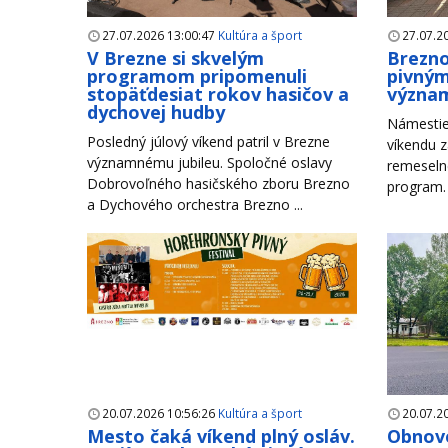
27.07.2026 13:00:47
Kultúra a šport
27.07.2
V Brezne si skvelým
Brezno
programom pripomenuli
pivným
stopäťdesiat rokov hasičov a
význam
dychovej hudby
Námestie
Posledný júlový víkend patril v Brezne
víkendu z
významnému jubileu. Spoločné oslavy
remeseln
Dobrovoľného hasičského zboru Brezno
program. 
a Dychového orchestra Brezno ...
20.07.2026 10:56:26
Kultúra a šport
20.07.2
Mesto čaká víkend plný osláv.
Obnove