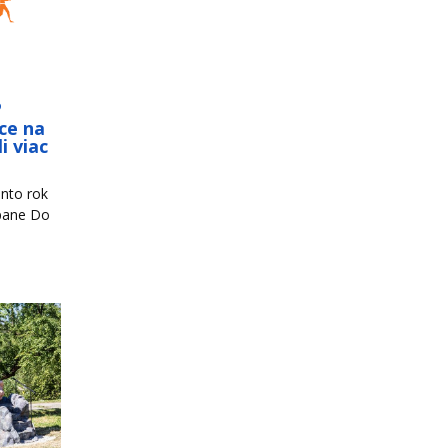
o
ce na
i viac
nto rok
mpane Do