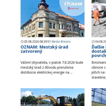
05.08.2026 08:39:51
Mesto Brezno
04.08.2
OZNAM: Mestský úrad
Ďalšie
zatvorený
dostal
povrc
Vážení obyvatelia, v piatok 7.8.2026 bude
Breznian
mestský úrad z dôvodu prerušenia
obnove c
distribúcie elektrickej energie na ...
plôch na
stavebnej 