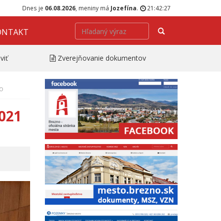
Dnes je
06.08.2026
, meniny má
Jozefína
.
21:42:28
Hľadať
ONTAKT
viť
Zverejňovanie dokumentov
no
021