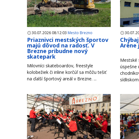
30.07.2026 08:12:03
Mesto Brezno
30.07.2
Priaznivci mestských športov
Chýbaj
majú dôvod na radosť. V
Aréne 
Brezne pribudne nový
skatepark
Mestské s
Milovníci skateboardov, freestyle
úspešne u
kolobežiek či inline korčúľ sa môžu tešiť
chodníko
na ďalší športový areál v Brezne. ...
sídliskom