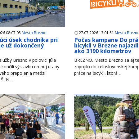
026 08:07:05
Mesto Brezno
27.07.2026 13:01:51
Mesto Brezn
úci úsek chodníka pri
Počas kampane Do prá
je už dokončený
bicykli v Brezne najazdil
ako 3190 kilometrov
lužby Brezno v polovici júla
BREZNO. Mesto Brezno sa aj te
končili výstavbu druhej etapy
zapojilo do celoslovenskej ka
vého prepojenia medzi
práce na bicykli, ktorá ...
 ŠLN ...