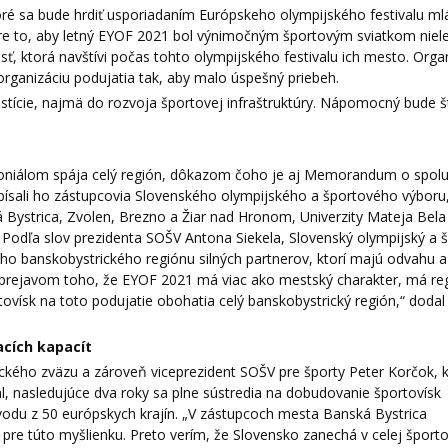
ré sa bude hrdiť usporiadaním Európskeho olympijského festivalu m
re to, aby letný EYOF 2021 bol výnimočným športovým sviatkom niel
ť, ktorá navštívi počas tohto olympijského festivalu ich mesto. Orga
rganizáciu podujatia tak, aby malo úspešný priebeh.
tície, najmä do rozvoja športovej infraštruktúry. Nápomocný bude š
moniálom spája celý región, dôkazom čoho je aj Memorandum o spolu
písali ho zástupcovia Slovenského olympijského a športového výboru
Bystrica, Zvolen, Brezno a Žiar nad Hronom, Univerzity Mateja Bela
 Podľa slov prezidenta SOŠV Antona Siekela, Slovenský olympijský a 
ho banskobystrického regiónu silných partnerov, ktorí majú odvahu a
e prejavom toho, že EYOF 2021 má viac ako mestský charakter, má re
rtovísk na toto podujatie obohatia celý banskobystrický región,“ doda
acích kapacít
ckého zväzu a zároveň viceprezident SOŠV pre športy Peter Korčok, k
 nasledujúce dva roky sa plne sústredia na dobudovanie športovísk
evodu z 50 európskych krajín. „V zástupcoch mesta Banská Bystrica
pre túto myšlienku. Preto verím, že Slovensko zanechá v celej šport