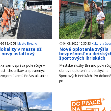
026 12:42:53
Mesto Brezno
04.08.2026 12:35:33
Kultúra a špo
 lokality v meste už
Nové oplotenia zvýšia
i nový asfaltový
bezpečnosť na detskýc
h
športových ihriskách
ska samospráva pokračuje v
Mestské služby Brezno pokračuj
iest, chodníkov a spevnených
obnove oplotení na detských a
 svojom území. Počas aktuálnej
športových ihriskách. Po dokonč
...
pri ...