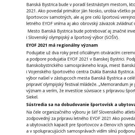
Banská Bystrica bude v poradí šestnástym mestom, kto
2021. Ako povedal primátor Ján Nosko, urobia všetko p
športovcov samotných, ale aj pre celú športovú verejnos
letného EYOF vníma aj ako obrovský záväzok zvládnuť o
Mesto Banská Bystrica bude potrebovať aj značné inves
i Slovenský olympijský a športový výbor (SOŠV).
EYOF 2021 má regionálny význam
Podujatie už dva roky pred oficiálnym otváracím cere
a podpore podujatia EYOF 2021 v Banskej Bystrici. Pod
Banskobystrického samosprávneho kraja, miest Banská 
i Vojenského športového centra Dukla Banská Bystrica.
výbor našiel v zástupcoch mesta Banská Bystrica a celé
pripraviť olympijský festival mládeže. „Memorandum j
význam a verím, že investície súvisiace s prípravou špo
Siekel.
Sústredia sa na dobudovanie športovísk a ubytov
Na čele organizačného výboru je šéf Slovenského atleti
zodpovedný za prípravu letného EYOF 2021 Ako povedal,
a ubytovacích kapacít pre športovcov a členov ich spri
a v spolupracujúcich samosprávach vidím silnú podporu 