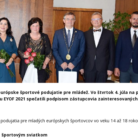
urópske športové podujatie pre mládež. Vo štvrtok 4. júla na 
iu EYOF 2021 spečatili podpisom zástupcovia zainteresovaných
odujatia pre mladých európskych športovcov vo veku 14 až 18 roko
ým športovým sviatkom