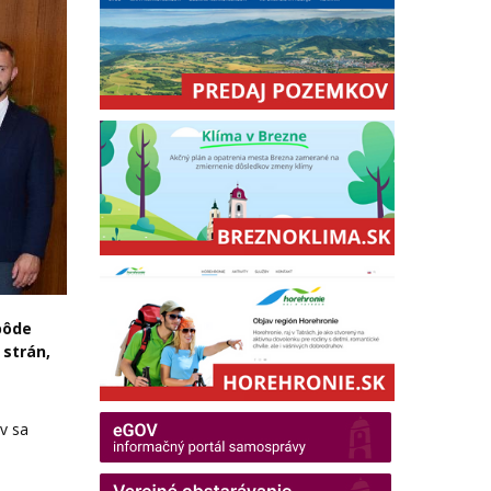
pôde
 strán,
v sa