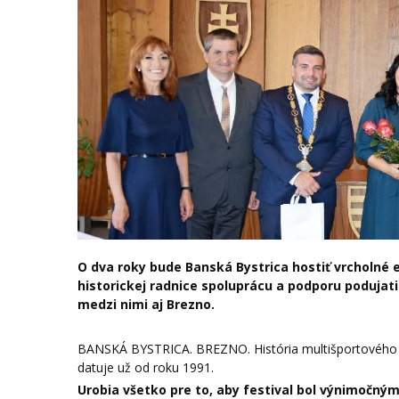
O dva roky bude Banská Bystrica hostiť vrcholné e
historickej radnice spoluprácu a podporu podujat
medzi nimi aj Brezno.
BANSKÁ BYSTRICA. BREZNO. História multišportového p
datuje už od roku 1991.
Urobia všetko pre to, aby festival bol výnimočn