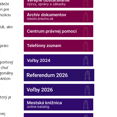
ládeže
en pre
nizáciu
tát, ako
práci
,
športový
 chuť
gionálny
l Anton
torý je
ovej