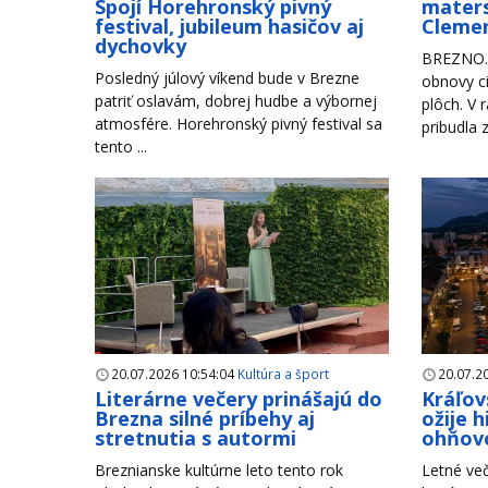
Spojí Horehronský pivný
maters
festival, jubileum hasičov aj
Clemen
dychovky
BREZNO. 
Posledný júlový víkend bude v Brezne
obnovy ci
patriť oslavám, dobrej hudbe a výbornej
plôch. V 
atmosfére. Horehronský pivný festival sa
pribudla 
tento ...
20.07.2026 10:54:04
Kultúra a šport
20.07.2
Literárne večery prinášajú do
Kráľov
Brezna silné príbehy aj
ožije 
stretnutia s autormi
ohňov
Breznianske kultúrne leto tento rok
Letné več