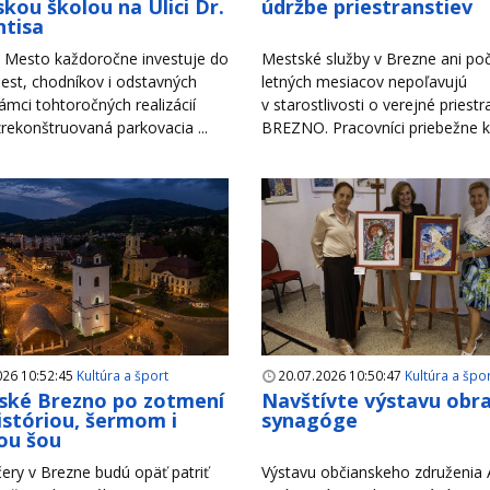
kou školou na Ulici Dr.
údržbe priestranstiev
tisa
Mesto každoročne investuje do
Mestské služby v Brezne ani po
est, chodníkov i odstavných
letných mesiacov nepoľavujú
rámci tohtoročných realizácií
v starostlivosti o verejné priest
zrekonštruovaná parkovacia ...
BREZNO. Pracovníci priebežne ko
026 10:52:45
Kultúra a šport
20.07.2026 10:50:47
Kultúra a špo
ské Brezno po zotmení
Navštívte výstavu obr
históriou, šermom i
synagóge
ou šou
ery v Brezne budú opäť patriť
Výstavu občianskeho združenia A