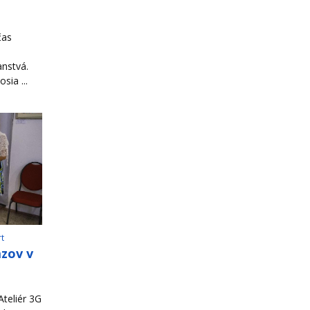
čas
ranstvá.
sia ...
rt
azov v
teliér 3G