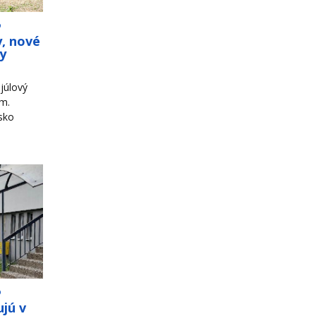
o
y, nové
ky
júlový
om.
sko
o
jú v