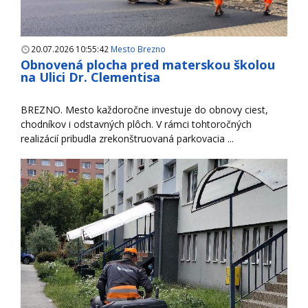
20.07.2026 10:55:42
Mesto Brezno
Obnovená plocha pred materskou školou
na Ulici Dr. Clementisa
BREZNO. Mesto každoročne investuje do obnovy ciest,
chodníkov i odstavných plôch. V rámci tohtoročných
realizácií pribudla zrekonštruovaná parkovacia ...