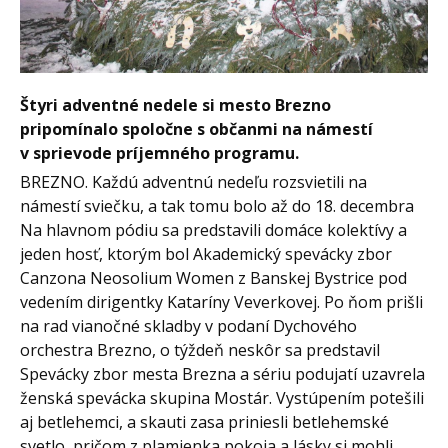
Štyri adventné nedele si mesto Brezno
pripomínalo spoločne s občanmi na námestí
v sprievode príjemného programu.
BREZNO. Každú adventnú nedeľu rozsvietili na
námestí sviečku, a tak tomu bolo až do 18. decembra
Na hlavnom pódiu sa predstavili domáce kolektívy a
jeden hosť, ktorým bol Akademický spevácky zbor
Canzona Neosolium Women z Banskej Bystrice pod
vedením dirigentky Kataríny Veverkovej. Po ňom prišli
na rad vianočné skladby v podaní Dychového
orchestra Brezno, o týždeň neskôr sa predstavil
Spevácky zbor mesta Brezna a sériu podujatí uzavrela
ženská spevácka skupina Mostár. Vystúpením potešili
aj betlehemci, a skauti zasa priniesli betlehemské
svetlo, pričom z plamienka pokoja a lásky si mohli