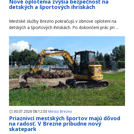
Nové oplotenia zvýšia bezpečnosť na
detských a športových ihriskách
Mestské služby Brezno pokračujú v obnove oplotení na
detských a športových ihriskách. Po dokončení prác pri ...
30.07.2026 08:12:03
Mesto Brezno
Priaznivci mestských športov majú dôvod
na radosť. V Brezne pribudne nový
skatepark