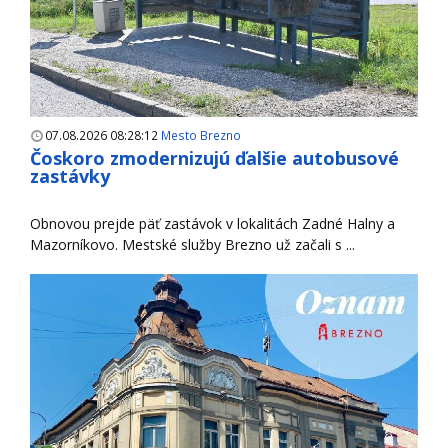
07.08.2026 08:28:12
Mesto Brezno
Čoskoro zmodernizujú ďalšie autobusové
zastávky
Obnovou prejde päť zastávok v lokalitách Zadné Halny a
Mazorníkovo. Mestské služby Brezno už začali s ...