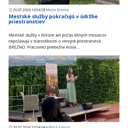
20.07.2026 10:54:58
Mesto Brezno
Mestské služby pokračujú v údržbe
priestranstiev
Mestské služby v Brezne ani počas letných mesiacov
nepoľavujú v starostlivosti o verejné priestranstvá.
BREZNO. Pracovníci priebežne kosia ...
20.07.2026 10:54:04
Kultúra a šport