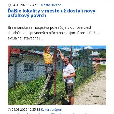
04.08.2026 12:42:53
Mesto Brezno
Ďalšie lokality v meste už dostali nový
asfaltový povrch
Breznianska samospráva pokračuje v obnove ciest,
chodníkov a spevnených plôch na svojom území. Počas
aktuálnej stavebnej ...
04.08.2026 12:35:33
Kultúra a šport