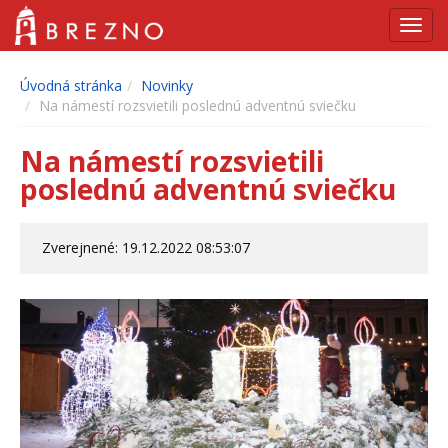
Navig
Úvodná stránka
Novinky
Na námestí rozsvietili poslednú adventnú sviečku
Na námestí rozsvietili
poslednú adventnú sviečku
Zverejnené: 19.12.2022 08:53:07