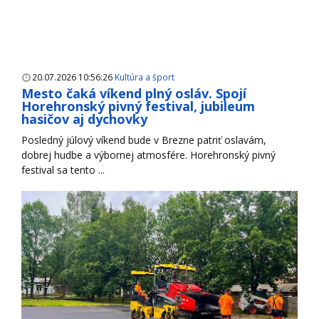
20.07.2026 10:56:26
Kultúra a šport
Mesto čaká víkend plný osláv. Spojí
Horehronský pivný festival, jubileum
hasičov aj dychovky
Posledný júlový víkend bude v Brezne patriť oslavám,
dobrej hudbe a výbornej atmosfére. Horehronský pivný
festival sa tento ...