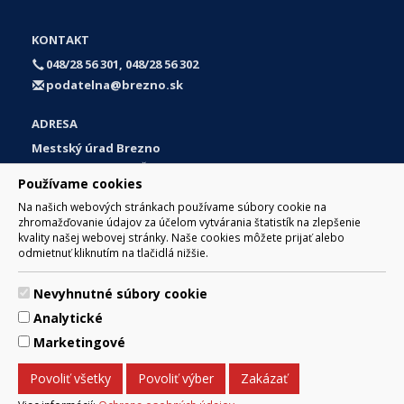
KONTAKT
048/28 56 301, 048/28 56 302
podatelna@brezno.sk
ADRESA
Mestský úrad Brezno
Námestie gen. M. R. Štefánika 1
Používame cookies
977 01 Brezno
Na našich webových stránkach používame súbory cookie na
Slovakia (Slovak Republic)
zhromažďovanie údajov za účelom vytvárania štatistík na zlepšenie
kvality našej webovej stránky. Naše cookies môžete prijať alebo
odmietnuť kliknutím na tlačidlá nižšie.
Nevyhnutné súbory cookie
© 2017 Mesto Brezno, Námestie gen. M. R. Štefánika 1, Brezno
Analytické
977 01 Tel.: 048/28 56 301, 048/28 56 302 Email:
webmaster@brezno.sk
Marketingové
Za obsah zodpovedá Mesto Brezno. Technický prevádzkovateľ:
Arrabella, s.r.o. , Pod Donátom 12/136 Žiar nad Hronom 965 01
Povoliť všetky
Povoliť výber
Zakázať
podpora@internetova-stranka.sk
Prehlásenie o prístupnosti
Ochrana osobných údajov