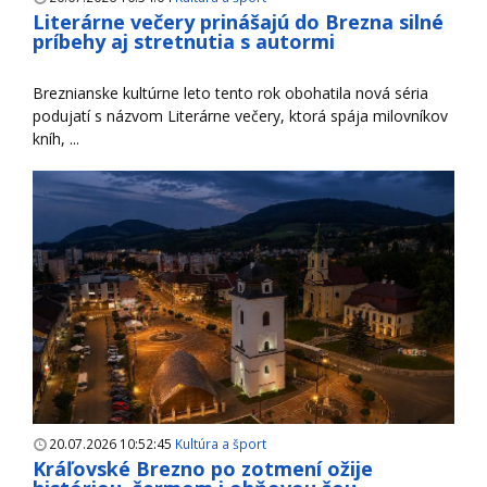
Literárne večery prinášajú do Brezna silné
príbehy aj stretnutia s autormi
Breznianske kultúrne leto tento rok obohatila nová séria
podujatí s názvom Literárne večery, ktorá spája milovníkov
kníh, ...
20.07.2026 10:52:45
Kultúra a šport
Kráľovské Brezno po zotmení ožije