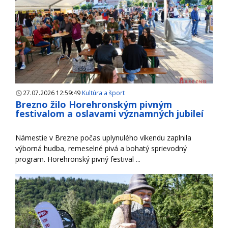
27.07.2026 12:59:49
Kultúra a šport
Brezno žilo Horehronským pivným
festivalom a oslavami významných jubileí
Námestie v Brezne počas uplynulého víkendu zaplnila
výborná hudba, remeselné pivá a bohatý sprievodný
program. Horehronský pivný festival ...