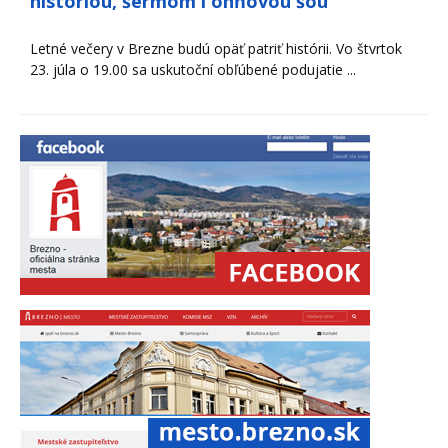
históriou, šermom i ohňovou šou
Letné večery v Brezne budú opäť patriť histórii. Vo štvrtok
23. júla o 19.00 sa uskutoční obľúbené podujatie ...