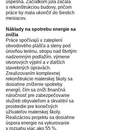
úspešná. Začiatkom júla začala
s rekonštrukciou budovy, pričom
práce by mala ukončiť do šiestich
mesiacov.
Náklady na spotrebu energie sa
znížia
Práce spočívajú v zateplení
obvodového plášťa a steny pod
úrovňou terénu, stropu nad štvrtým
nadzemným podlažím, výmene
otvorových výplní a v ďalších
stavebných úpravách.
Zrealizovaním komplexnej
rekonštrukcie materskej školy sa
dosiahne zníženie spotreby
energií, čím sa zníži finančná
náročnosť pre zabezpečovanie
služieb obyvateľom a skvalitní sa
prostredie pre konečných
užívateľov materskej školy.
Realizáciou projektu sa dosiahne
úspora energie na vykurovanie
v rozsahu viac ako 55 %.