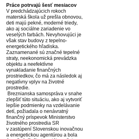
Práce potrvajú šesť mesiacov
V predchádzajúcich rokoch
materská škola už prešla obnovou,
deti majú pekné, moderné triedy,
ako aj sociálne zariadenie vo
veselých farbách. Nevyhovujúci je
však stav budovy z tepelno-
energetického hľadiska.
Zaznamenané sú značné tepelné
straty, neekonomická prevádzka
objektu a neefektívne
vynakladanie finančných
prostriedkov, čo má za následok aj
negatívny vplyv na životné
prostredie.
Breznianska samospráva v snahe
zlepšiť túto situáciu, ako aj vytvoriť
lepšie podmienky na vzdelávanie
detí, požiadala o nenávratný
finančný príspevok Ministerstvo
životného prostredia SR
v zastúpení Slovenskou inovačnou
a energetickou agentúrou a bola