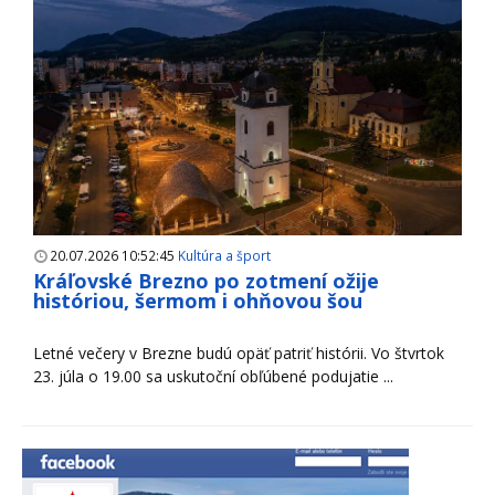
20.07.2026 10:52:45
Kultúra a šport
Kráľovské Brezno po zotmení ožije
históriou, šermom i ohňovou šou
Letné večery v Brezne budú opäť patriť histórii. Vo štvrtok
23. júla o 19.00 sa uskutoční obľúbené podujatie ...