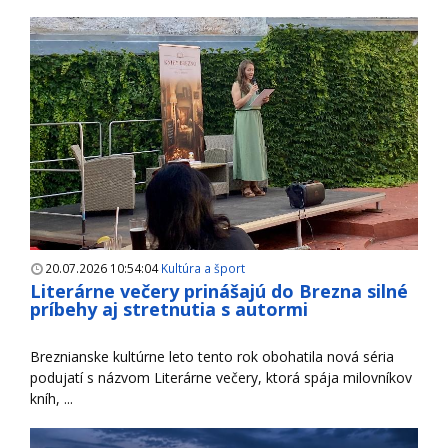
20.07.2026 10:54:04
Kultúra a šport
Literárne večery prinášajú do Brezna silné
príbehy aj stretnutia s autormi
Breznianske kultúrne leto tento rok obohatila nová séria
podujatí s názvom Literárne večery, ktorá spája milovníkov
kníh, ...