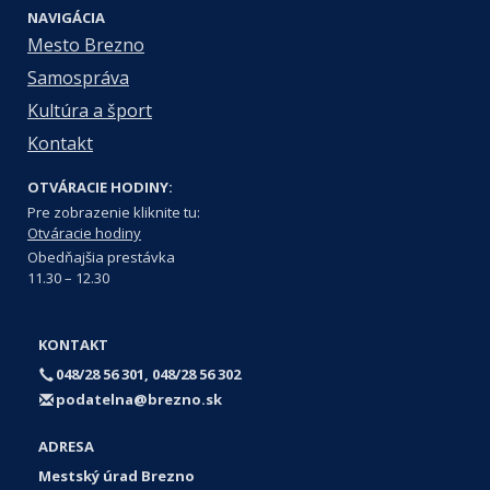
NAVIGÁCIA
Mesto Brezno
Samospráva
Kultúra a šport
Kontakt
OTVÁRACIE HODINY:
Pre zobrazenie kliknite tu:
Otváracie hodiny
Obedňajšia prestávka
11.30 – 12.30
KONTAKT
048/28 56 301, 048/28 56 302
podatelna@brezno.sk
ADRESA
Mestský úrad Brezno