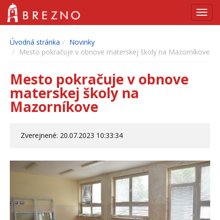
Navig
Úvodná stránka
Novinky
Mesto pokračuje v obnove materskej školy na Mazorníkove
Mesto pokračuje v obnove
materskej školy na
Mazorníkove
Zverejnené: 20.07.2023 10:33:34