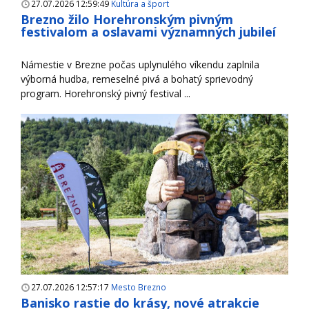
27.07.2026 12:59:49
Kultúra a šport
Brezno žilo Horehronským pivným
festivalom a oslavami významných jubileí
Námestie v Brezne počas uplynulého víkendu zaplnila
výborná hudba, remeselné pivá a bohatý sprievodný
program. Horehronský pivný festival ...
27.07.2026 12:57:17
Mesto Brezno
Banisko rastie do krásy, nové atrakcie