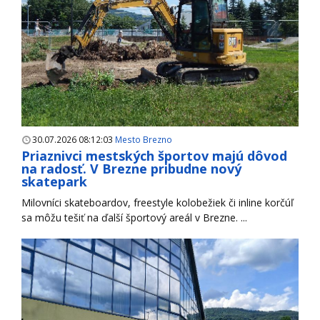
30.07.2026 08:12:03
Mesto Brezno
Priaznivci mestských športov majú dôvod
na radosť. V Brezne pribudne nový
skatepark
Milovníci skateboardov, freestyle kolobežiek či inline korčúľ
sa môžu tešiť na ďalší športový areál v Brezne. ...