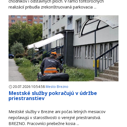
chodníkov i odstavných plôch. V rámci tohtoročných
realizácií pribudla zrekonštruovaná parkovacia ...
20.07.2026 10:54:58
Mesto Brezno
Mestské služby pokračujú v údržbe
priestranstiev
Mestské služby v Brezne ani počas letných mesiacov
nepoľavujú v starostlivosti o verejné priestranstvá.
BREZNO. Pracovníci priebežne kosia ...