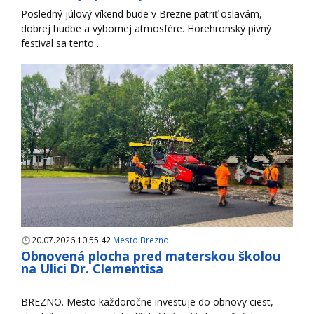
Posledný júlový víkend bude v Brezne patriť oslavám,
dobrej hudbe a výbornej atmosfére. Horehronský pivný
festival sa tento ...
20.07.2026 10:55:42
Mesto Brezno
Obnovená plocha pred materskou školou
na Ulici Dr. Clementisa
BREZNO. Mesto každoročne investuje do obnovy ciest,