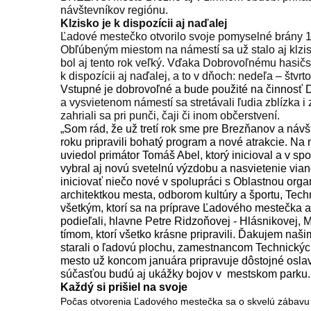
návštevníkov regiónu.
Klzisko je k dispozícii aj naďalej
Ľadové mestečko otvorilo svoje pomyselné brány 
Obľúbeným miestom na námestí sa už stalo aj klzi
bol aj tento rok veľký. V
ďaka Dobrovoľnému hasičsk
k dispozícii aj naďalej, a to v dňoch: nedeľa – štvrt
Vstupné je dobrovoľné a bude použité na činnosť
a vysvietenom námestí sa stretávali ľudia zblízka i 
zahriali sa pri punči, čaji či inom občerstvení.
„Som rád, že už tretí rok sme pre Brezňanov a náv
roku pripravili bohatý program a nové atrakcie. Na
uviedol primátor Tomáš Abel, ktorý inicioval a v s
vybral aj novú svetelnú výzdobu a nasvietenie vi
iniciovať niečo nové v spolupráci s Oblastnou org
architektkou mesta, odborom kultúry a športu, Tec
všetkým, ktorí sa na príprave Ľadového mestečka 
podieľali, hlavne Petre Ridzoňovej - Hlásnikovej, 
tímom, ktorí všetko krásne pripravili. Ďakujem naš
starali o ľadovú plochu, zamestnancom Technických 
mesto už koncom januára pripravuje dôstojné oslav
súčasťou budú aj ukážky bojov v
mestskom parku.
Každý si prišiel na svoje
Počas otvorenia Ľadového mestečka sa o skvelú zábavu