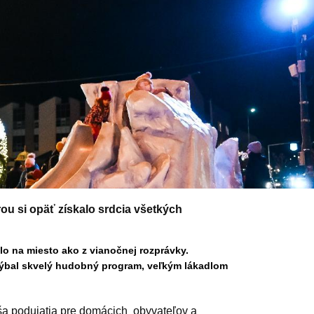
u si opäť získalo srdcia všetkých
lo na miesto ako z vianočnej rozprávky.
ýbal skvelý hudobný program, veľkým lákadlom
a podujatia pre domácich
obyvateľov a