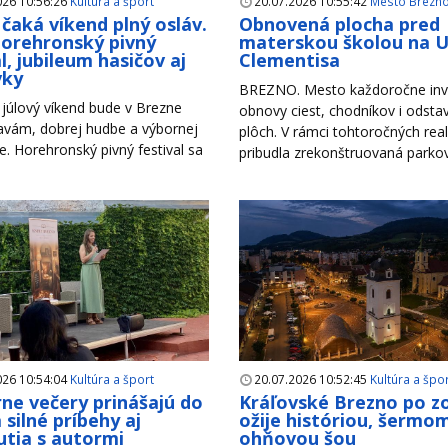
026 10:56:26
Kultúra a šport
20.07.2026 10:55:42
Mesto Brezn
čaká víkend plný osláv.
Obnovená plocha pred
Horehronský pivný
materskou školou na Ul
l, jubileum hasičov aj
Clementisa
vky
BREZNO. Mesto každoročne inv
júlový víkend bude v Brezne
obnovy ciest, chodníkov i odsta
lavám, dobrej hudbe a výbornej
plôch. V rámci tohtoročných reali
. Horehronský pivný festival sa
pribudla zrekonštruovaná parkova
026 10:54:04
Kultúra a šport
20.07.2026 10:52:45
Kultúra a špo
rne večery prinášajú do
Kráľovské Brezno po z
 silné príbehy aj
ožije históriou, šermom
utia s autormi
ohňovou šou