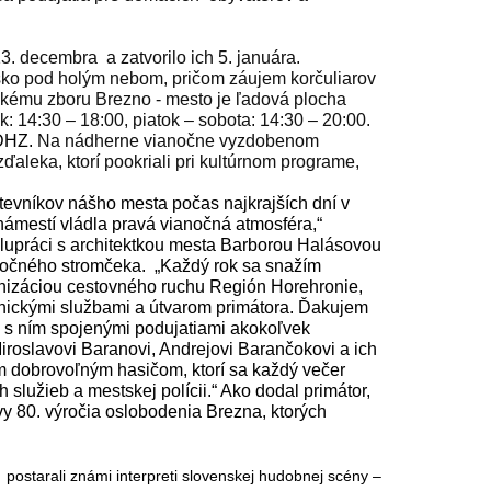
13. decembra
a zatvorilo ich 5. januára.
sko pod holým nebom, pričom záujem korčuliarov
ému zboru Brezno - mesto je ľadová plocha
ok: 14:30 – 18:00, piatok – sobota: 14:30 – 20:00.
 DHZ.
Na nádherne vianočne vyzdobenom
zďaleka, ktorí pookriali pri kultúrnom programe,
števníkov nášho mesta počas najkrajších dní v
 námestí vládla pravá vianočná atmosféra,“
polupráci s architektkou mesta Barborou Halásovou
anočného stromčeka.
„Každý rok sa snažím
anizáciou cestovného ruchu Región Horehronie,
hnickými službami a útvarom primátora. Ďakujem
a s ním spojenými podujatiami akokoľvek
Miroslavovi Baranovi, Andrejovi Barančokovi a ich
im dobrovoľným hasičom, ktorí sa každý večer
služieb a mestskej polícii.“ Ako dodal primátor,
y 80. výročia oslobodenia Brezna, ktorých
postarali známi interpreti
slovenskej hudobnej scény –