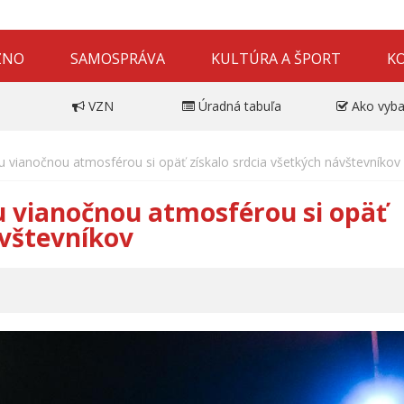
ZNO
SAMOSPRÁVA
KULTÚRA A ŠPORT
K
VZN
Úradná tabuľa
Ako vyba
 vianočnou atmosférou si opäť získalo srdcia všetkých návštevníkov
 vianočnou atmosférou si opäť
ávštevníkov