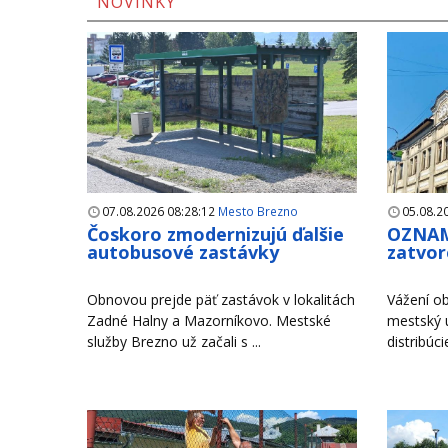
NOVINKY
07.08.2026 08:28:12
Mesto Brezno
05.08.2
Čoskoro zmodernizujú ďalšie
OZNAM
autobusové zastávky
zatvor
Obnovou prejde päť zastávok v lokalitách
Vážení ob
Zadné Halny a Mazorníkovo. Mestské
mestský 
služby Brezno už začali s ...
distribúci