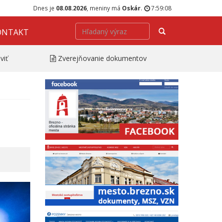
Dnes je
08.08.2026
, meniny má
Oskár
.
7:59:09
Hľadať
ONTAKT
viť
Zverejňovanie dokumentov