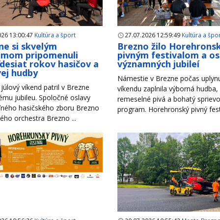
026 13:00:47
Kultúra a šport
27.07.2026 12:59:49
Kultúra a špo
ne si skvelým
Brezno žilo Horehron
amom pripomenuli
pivným festivalom a o
desiat rokov hasičov a
významných jubileí
ej hudby
Námestie v Brezne počas uplyn
júlový víkend patril v Brezne
víkendu zaplnila výborná hudba,
mu jubileu. Spoločné oslavy
remeselné pivá a bohatý spriev
ného hasičského zboru Brezno
program. Horehronský pivný festiv
ho orchestra Brezno ...