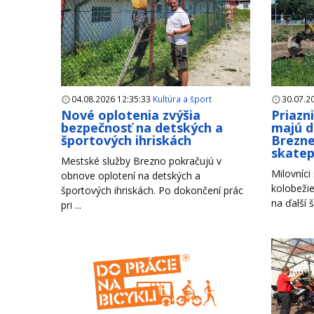
04.08.2026 12:35:33
Kultúra a šport
30.07.2
Nové oplotenia zvýšia
Priazn
bezpečnosť na detských a
majú d
športových ihriskách
Brezne
skate
Mestské služby Brezno pokračujú v
Milovníci
obnove oplotení na detských a
kolobežie
športových ihriskách. Po dokončení prác
na ďalší š
pri ...