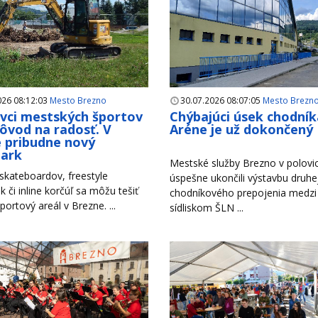
026 08:12:03
Mesto Brezno
30.07.2026 08:07:05
Mesto Brezn
ivci mestských športov
Chýbajúci úsek chodník
ôvod na radosť. V
Aréne je už dokončený
 pribudne nový
park
Mestské služby Brezno v polovici
 skateboardov, freestyle
úspešne ukončili výstavbu druhe
k či inline korčúľ sa môžu tešiť
chodníkového prepojenia medzi
portový areál v Brezne. ...
sídliskom ŠLN ...