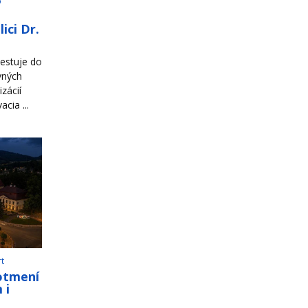
o
ici Dr.
estuje do
vných
zácií
cia ...
rt
otmení
 i