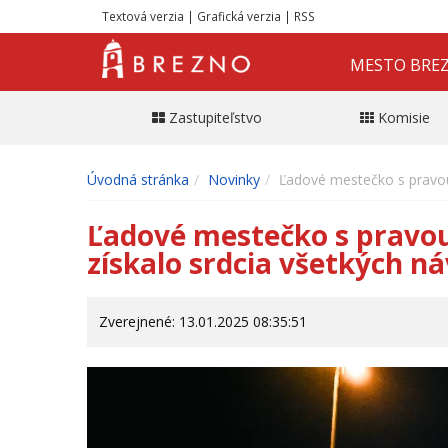
Textová verzia
|
Grafická verzia
|
RSS
MESTO BRE
Zastupiteľstvo
Komisie
Úvodná stránka
Novinky
Ľadové mestečko s pravou
Ľadové mestečko s pravou
získalo srdcia všetkých n
Zverejnené: 13.01.2025 08:35:51