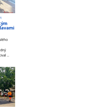
rt
ským
slavami
ulého
odný
al ...