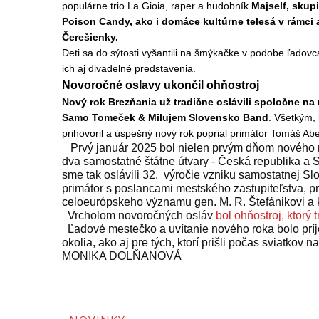
populárne trio La Gioia, raper a hudobník
Majself, skup
Poison Candy, ako i domáce kultúrne telesá v rámci
Čerešienky.
Deti sa do sýtosti vyšantili na šmýkačke v podobe ľadov
ich aj divadelné predstavenia.
Novoročné oslavy ukončil ohňostroj
Nový rok Brezňania už tradične oslávili spoločne na
Samo Tomeček & Milujem Slovensko Band
. Všetkým, 
prihovoril a úspešný nový rok poprial primátor Tomáš Abe
Prvý január 2025 bol nielen prvým dňom nového
dva samostatné štátne útvary - Česká republika a 
sme tak oslávili 32.
výročie vzniku samostatnej Slo
primátor s poslancami mestského zastupiteľstva, pri t
celoeurópskeho významu gen. M. R. Štefánikovi a k 
Vrcholom novoročných osláv
bol ohňostroj, ktorý 
Ľadové mestečko a uvítanie nového roka bolo prí
okolia, ako aj pre tých, ktorí prišli počas sviatkov n
MONIKA DOLŇANOVÁ