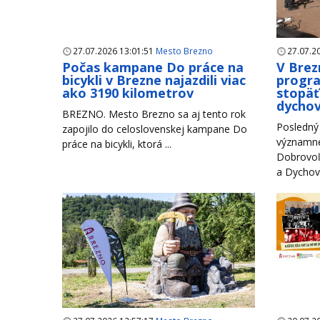
27.07.2026 13:01:51
Mesto Brezno
27.07.2
Počas kampane Do práce na
V Brez
bicykli v Brezne najazdili viac
progr
ako 3190 kilometrov
stopäť
dychov
BREZNO. Mesto Brezno sa aj tento rok
Posledný 
zapojilo do celoslovenskej kampane Do
významné
práce na bicykli, ktorá ...
Dobrovoľ
a Dychové