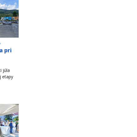
o
a pri
 júla
j etapy