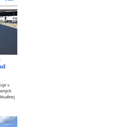
o
 už
uje v
nených
ktuálnej