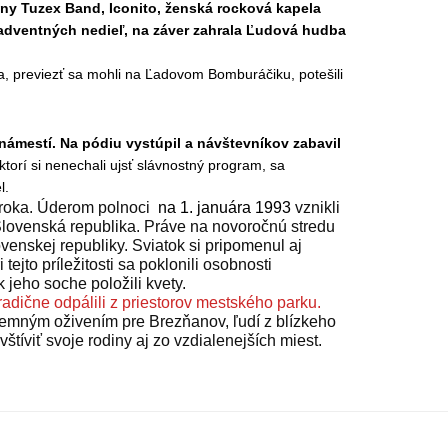
iny Tuzex Band, Iconito, ženská rocková kapela
 adventných nedieľ, na záver zahrala Ľudová hudba
ca, previezť sa mohli na Ľadovom Bomburáčiku, potešili
 námestí. Na pódiu vystúpil a návštevníkov zabavil
ktorí si nenechali ujsť slávnostný program, sa
l.
 roka. Úderom p
olnoci
na 1. januára 1993
vznikli
Slovenská republika.
Práve na novoročnú stredu
venskej republiky. Sviatok si pripomenul aj
ejto príležitosti sa poklonili osobnosti
jeho soche položili kvety.
tradične odpálili z priestorov mestského parku.
jemným oživením pre Brezňanov, ľudí z blízkeho
avštíviť svoje rodiny aj zo vzdialenejších miest.