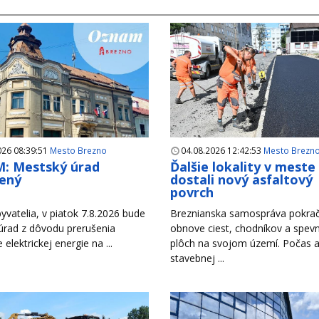
026 08:39:51
Mesto Brezno
04.08.2026 12:42:53
Mesto Brezn
: Mestský úrad
Ďalšie lokality v meste
ený
dostali nový asfaltový
povrch
yvatelia, v piatok 7.8.2026 bude
Breznianska samospráva pokrač
úrad z dôvodu prerušenia
obnove ciest, chodníkov a spev
e elektrickej energie na ...
plôch na svojom území. Počas a
stavebnej ...