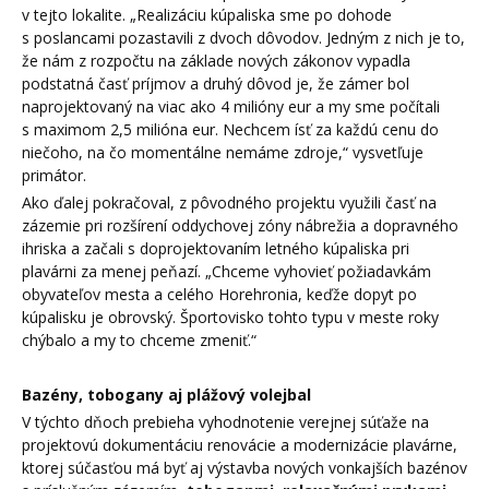
v tejto lokalite. „Realizáciu kúpaliska sme po dohode
s poslancami pozastavili z dvoch dôvodov. Jedným z nich je to,
že nám z rozpočtu na základe nových zákonov vypadla
podstatná časť príjmov a druhý dôvod je, že zámer bol
naprojektovaný na viac ako 4 milióny eur a my sme počítali
s maximom 2,5 milióna eur. Nechcem ísť za každú cenu do
niečoho, na čo momentálne nemáme zdroje,“ vysvetľuje
primátor.
Ako ďalej pokračoval, z pôvodného projektu využili časť na
zázemie pri rozšírení oddychovej zóny nábrežia a dopravného
ihriska a začali s doprojektovaním letného kúpaliska pri
plavárni za menej peňazí. „Chceme vyhovieť požiadavkám
obyvateľov mesta a celého Horehronia, keďže dopyt po
kúpalisku je obrovský. Športovisko tohto typu v meste roky
chýbalo a my to chceme zmeniť.“
Bazény, tobogany aj plážový volejbal
V týchto dňoch prebieha vyhodnotenie verejnej súťaže na
projektovú dokumentáciu renovácie a modernizácie plavárne,
ktorej súčasťou má byť aj výstavba nových vonkajších bazénov