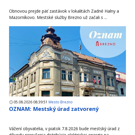
Obnovou prejde päť zastávok v lokalitách Zadné Halny a
Mazorníkovo. Mestské služby Brezno už začali s ...
05.08.2026 08:39:51
Mesto Brezno
OZNAM: Mestský úrad zatvorený
Vážení obyvatelia, v piatok 7.8.2026 bude mestský úrad z
dôvodu prerušenia distribúcie elektrickej energie na ...