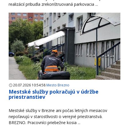
realizácií pribudla zrekonštruovaná parkovacia ...
20.07.2026 10:54:58
Mesto Brezno
Mestské služby pokračujú v údržbe
priestranstiev
Mestské služby v Brezne ani počas letných mesiacov
nepoľavujú v starostlivosti o verejné priestranstvá.
BREZNO. Pracovníci priebežne kosia ...