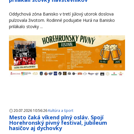
Oddychová zóna Banisko v tretí júlový utorok doslova
pulzovala životom. Rodinné podujatie Hurá na Banisko
prilákalo stovky ...
20.07.2026 10:56:26
Kultúra a šport
Mesto čaká víkend plný osláv. Spojí
Horehronský pivný festival, jubileum
hasičov aj dychovky