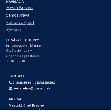
NAVIGÁCIA
Mesto Brezno
Samospráva
Kultúra a šport
Kontakt
OTVÁRACIE HODINY:
Pre zobrazenie kliknite tu:
Otváracie hodiny
Obedňajšia prestávka
11.30 – 12.30
KONTAKT
048/28 56 301, 048/28 56 302
podatelna@brezno.sk
ADRESA
Mestský úrad Brezno