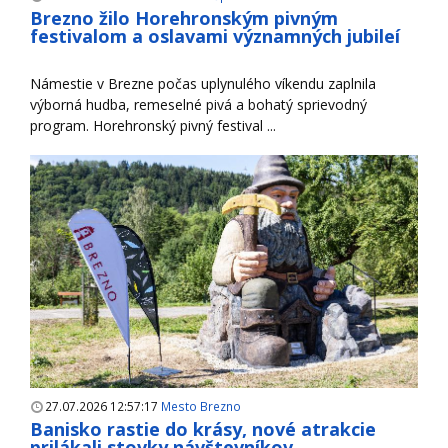
Brezno žilo Horehronským pivným
festivalom a oslavami významných jubileí
Námestie v Brezne počas uplynulého víkendu zaplnila
výborná hudba, remeselné pivá a bohatý sprievodný
program. Horehronský pivný festival ...
27.07.2026 12:57:17
Mesto Brezno
Banisko rastie do krásy, nové atrakcie
prilákali stovky návštevníkov