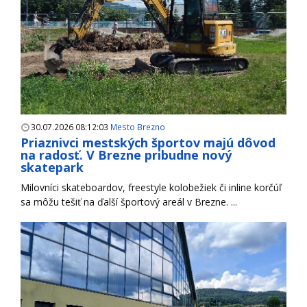
30.07.2026 08:12:03
Mesto Brezno
Priaznivci mestských športov majú dôvod
na radosť. V Brezne pribudne nový
skatepark
Milovníci skateboardov, freestyle kolobežiek či inline korčúľ
sa môžu tešiť na ďalší športový areál v Brezne. ...