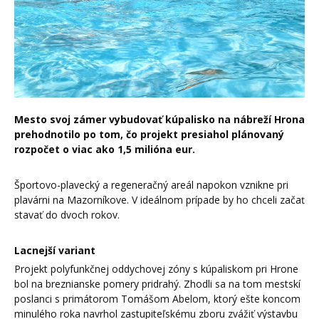
Mesto svoj zámer vybudovať kúpalisko na nábreží Hrona
prehodnotilo po tom, čo projekt presiahol plánovaný
rozpočet o viac ako 1,5 milióna eur.
Športovo-plavecký a regeneračný areál napokon vznikne pri
plavárni na Mazorníkove. V ideálnom prípade by ho chceli začať
stavať do dvoch rokov.
Lacnejší variant
Projekt polyfunkčnej oddychovej zóny s kúpaliskom pri Hrone
bol na breznianske pomery pridrahý. Zhodli sa na tom mestskí
poslanci s primátorom Tomášom Abelom, ktorý ešte koncom
minulého roka navrhol zastupiteľskému zboru zvážiť výstavbu