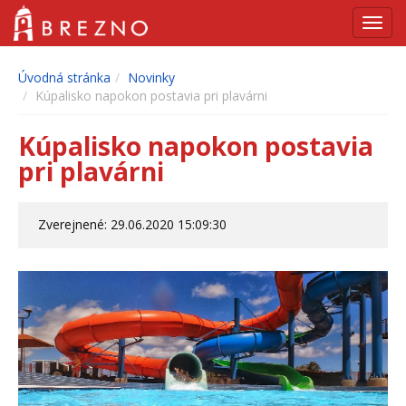
Navig
Úvodná stránka
Novinky
Kúpalisko napokon postavia pri plavárni
Kúpalisko napokon postavia
pri plavárni
Zverejnené: 29.06.2020 15:09:30