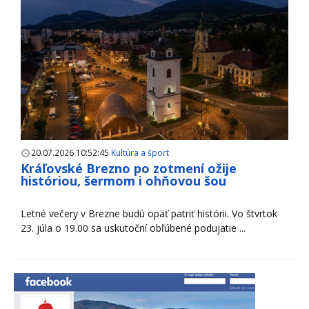
20.07.2026 10:52:45
Kultúra a šport
Kráľovské Brezno po zotmení ožije
históriou, šermom i ohňovou šou
Letné večery v Brezne budú opäť patriť histórii. Vo štvrtok
23. júla o 19.00 sa uskutoční obľúbené podujatie ...