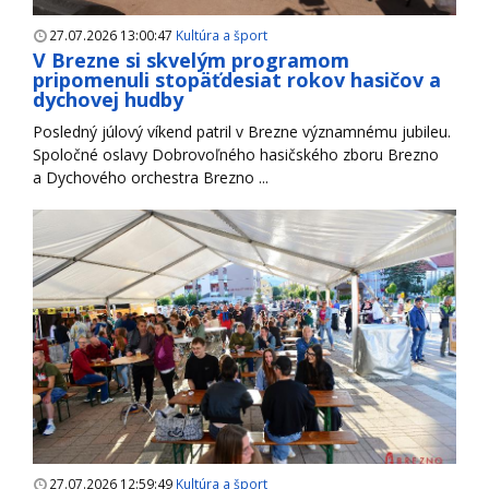
27.07.2026 13:00:47
Kultúra a šport
V Brezne si skvelým programom
pripomenuli stopäťdesiat rokov hasičov a
dychovej hudby
Posledný júlový víkend patril v Brezne významnému jubileu.
Spoločné oslavy Dobrovoľného hasičského zboru Brezno
a Dychového orchestra Brezno ...
27.07.2026 12:59:49
Kultúra a šport