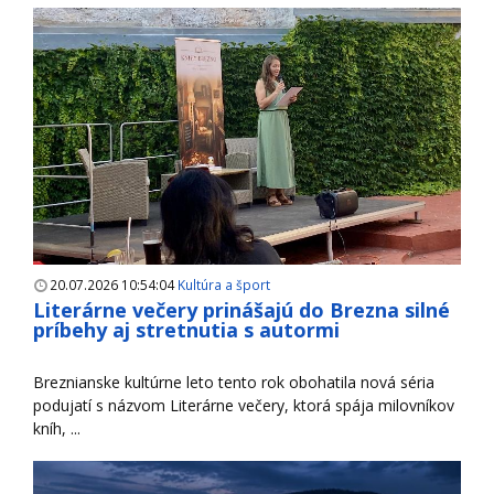
20.07.2026 10:54:04
Kultúra a šport
Literárne večery prinášajú do Brezna silné
príbehy aj stretnutia s autormi
Breznianske kultúrne leto tento rok obohatila nová séria
podujatí s názvom Literárne večery, ktorá spája milovníkov
kníh, ...