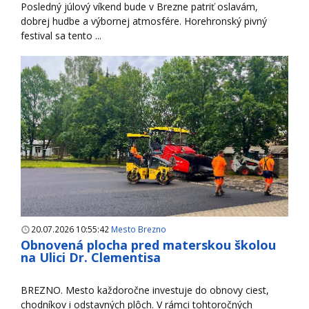
Posledný júlový víkend bude v Brezne patriť oslavám,
dobrej hudbe a výbornej atmosfére. Horehronský pivný
festival sa tento ...
20.07.2026 10:55:42
Mesto Brezno
Obnovená plocha pred materskou školou
na Ulici Dr. Clementisa
BREZNO. Mesto každoročne investuje do obnovy ciest,
chodníkov i odstavných plôch. V rámci tohtoročných