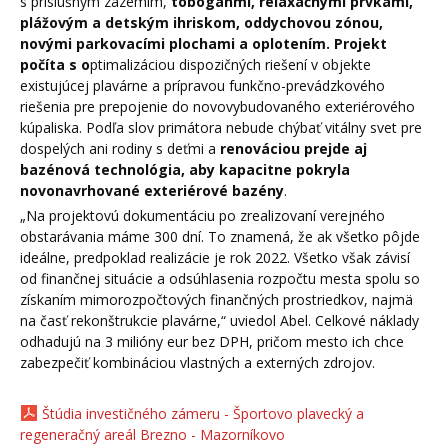
s príslušným zázemím,
toboganmi, relaxačnými prvkami,
plážovým a detským ihriskom, oddychovou zónou,
novými parkovacími plochami a oplotením. Projekt
počíta s o
ptimalizáciou dispozičných riešení v objekte
existujúcej plavárne a prípravou funkčno-prevádzkového
riešenia pre prepojenie do novovybudovaného exteriérového
kúpaliska. Podľa slov primátora nebude chýbať vitálny svet pre
dospelých ani rodiny s deťmi a
renováciou prejde aj
bazénová technológia, aby kapacitne pokryla
novonavrhované exteriérové bazény
.
„Na projektovú dokumentáciu po zrealizovaní verejného
obstarávania máme 300 dní. To znamená, že ak všetko pôjde
ideálne, predpoklad realizácie je rok 2022. Všetko však závisí
od finančnej situácie a odsúhlasenia rozpočtu mesta spolu so
získaním mimorozpočtových finančných prostriedkov, najmä
na časť rekonštrukcie plavárne,“ uviedol Abel. Celkové náklady
odhadujú na 3 milióny eur bez DPH, pričom mesto ich chce
zabezpečiť kombináciou vlastných a externých zdrojov.
Štúdia investičného zámeru - Športovo plavecký a
regeneračný areál Brezno - Mazorníkovo