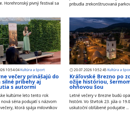
. Horehronský pivný festival sa
pribudla zrekonštruovaná parkova
026 10:54:04
Kultúra a šport
20.07.2026 10:52:45
Kultúra a špo
rne večery prinášajú do
Kráľovské Brezno po z
 silné príbehy aj
ožije históriou, šermom
utia s autormi
ohňovou šou
ke kultúrne leto tento rok
Letné večery v Brezne budú opäť
 nová séria podujatí s názvom
histórii. Vo štvrtok 23. júla o 19.
 večery, ktorá spája milovníkov
uskutoční obľúbené podujatie ...