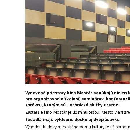
Vynovené priestory kina Mostár ponúkajú nielen l
pre organizovanie školení, seminárov, konferenci
správcu, ktorým sú Technické služby Brezno.
Zastaralé kino Mostár je už minulosťou. Mesto vlani zr
Sedadlá majú výklopnú dosku aj dvojzásuvku
Výhodou budovy mestského domu kultúry je už samotný v