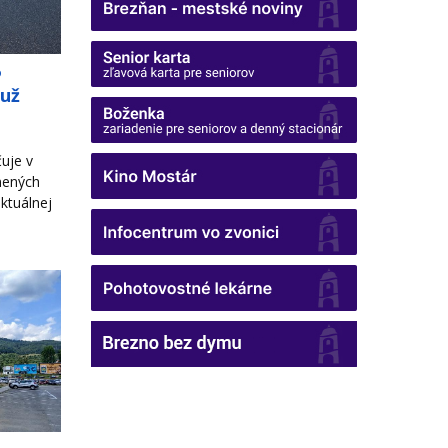
o
 už
uje v
nených
ktuálnej