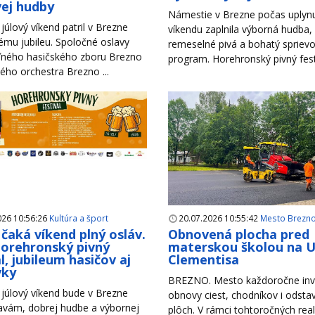
ej hudby
Námestie v Brezne počas uplyn
júlový víkend patril v Brezne
víkendu zaplnila výborná hudba,
mu jubileu. Spoločné oslavy
remeselné pivá a bohatý spriev
ného hasičského zboru Brezno
program. Horehronský pivný festiv
ho orchestra Brezno ...
026 10:56:26
Kultúra a šport
20.07.2026 10:55:42
Mesto Brezn
čaká víkend plný osláv.
Obnovená plocha pred
Horehronský pivný
materskou školou na Ul
l, jubileum hasičov aj
Clementisa
vky
BREZNO. Mesto každoročne inv
júlový víkend bude v Brezne
obnovy ciest, chodníkov i odsta
lavám, dobrej hudbe a výbornej
plôch. V rámci tohtoročných reali