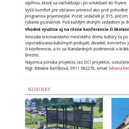
výplňou, ktoré sa nachádzajú i pri vchádzaní do foyere.
Vyšší komfort pre občanov priniesol ako prvé pohodlné s
programov príjemnejšie. Počet sedačiek je 315, pričom 
robenie poznámok. Pod každým druhým sedadlom je dv
Vhodné využitie aj na rôzne konferencie či školen
Kinosála breznianskeho mestského domu kultúry sa po r
usporadúvania kultúrnych podujatí, divadiel, koncertov
či konferencie, a to za štandardných podmienok o krá
Brezno.
Nájomca ponúka projekciu cez DCI projektor, ozvučenie 
Mgr. Bibiána Berčíková, 0911 982270, email:
bibiana.be
NOVINKY