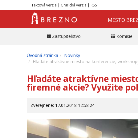
Textová verzia
|
Grafická verzia
|
RSS
MESTO BRE
Zastupiteľstvo
Komisie
Úvodná stránka
Novinky
Hľadáte atraktívne miesto na konferencie, workshopy
Hľadáte atraktívne miest
firemné akcie? Využite po
Zverejnené: 17.01.2018 12:58:24