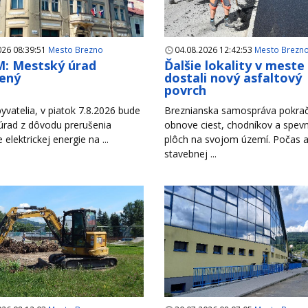
026 08:39:51
Mesto Brezno
04.08.2026 12:42:53
Mesto Brezn
: Mestský úrad
Ďalšie lokality v meste
ený
dostali nový asfaltový
povrch
yvatelia, v piatok 7.8.2026 bude
Breznianska samospráva pokrač
úrad z dôvodu prerušenia
obnove ciest, chodníkov a spev
e elektrickej energie na ...
plôch na svojom území. Počas a
stavebnej ...