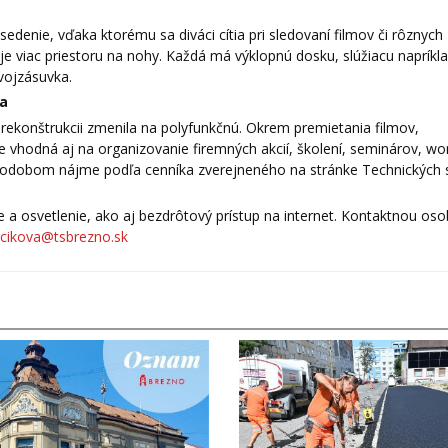
edenie, vďaka ktorému sa diváci cítia pri sledovaní filmov či rôznych
je viac priestoru na nohy. Každá má výklopnú dosku, slúžiacu napríkl
ojzásuvka.
ia
ekonštrukcii zmenila na polyfunkčnú. Okrem premietania filmov,
 je vhodná aj na organizovanie firemných akcií, školení, seminárov, w
tkodobom nájme podľa cenníka zverejneného na stránke Technických s
a osvetlenie, ako aj bezdrôtový prístup na internet. Kontaktnou oso
rcikova@tsbrezno.sk