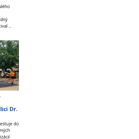
ulého
odný
al ...
o
ici Dr.
estuje do
vných
zácií