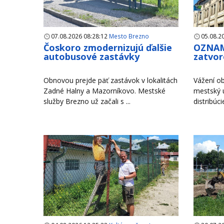
07.08.2026 08:28:12
Mesto Brezno
05.08.2
Čoskoro zmodernizujú ďalšie
OZNAM
autobusové zastávky
zatvor
Obnovou prejde päť zastávok v lokalitách
Vážení ob
Zadné Halny a Mazorníkovo. Mestské
mestský 
služby Brezno už začali s ...
distribúci