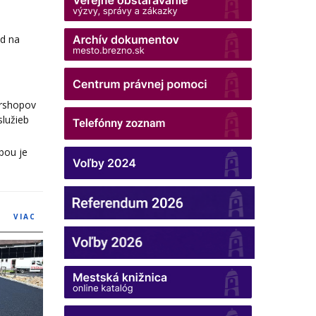
ad na
orshopov
lužieb
bou je
VIAC