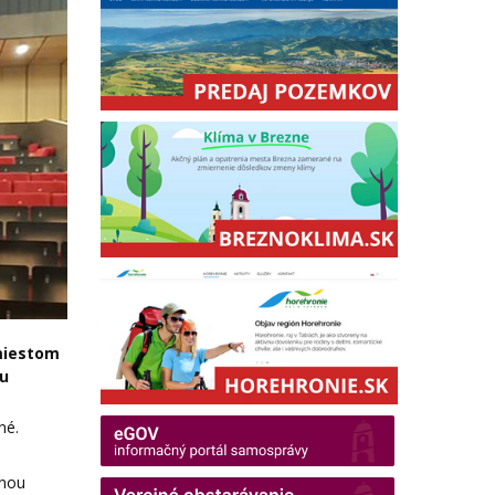
 miestom
 u
né.
enou