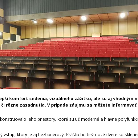
epší komfort sedenia, vizuálneho zážitku, ale sú aj vhodným
í či rôzne zasadnutia. V prípade záujmu sa môžete informovať
ekonštruovalo jeho priestory, ktoré sú už moderné a hlavne polyfunkč
stup, ktorý je aj bezbariérový. Krášlia ho tiež nové dvere so sklen