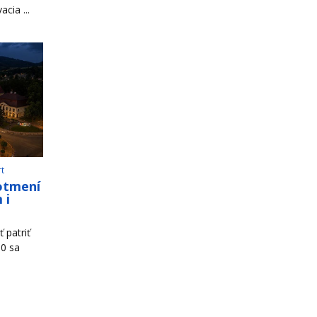
cia ...
rt
otmení
 i
 patriť
00 sa