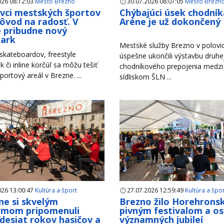
026 08:12:03
Mesto Brezno
30.07.2026 08:07:05
Mesto Brezn
ivci mestských športov
Chýbajúci úsek chodník
ôvod na radosť. V
Aréne je už dokončený
 pribudne nový
park
Mestské služby Brezno v polovici
 skateboardov, freestyle
úspešne ukončili výstavbu druhe
k či inline korčúľ sa môžu tešiť
chodníkového prepojenia medzi
portový areál v Brezne. ...
sídliskom ŠLN ...
026 13:00:47
Kultúra a šport
27.07.2026 12:59:49
Kultúra a špo
ne si skvelým
Brezno žilo Horehron
amom pripomenuli
pivným festivalom a o
desiat rokov hasičov a
významných jubileí