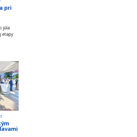
o
a pri
 júla
j etapy
rt
ským
slavami