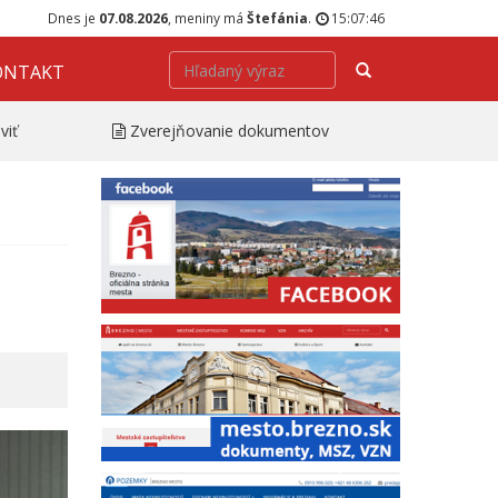
Dnes je
07.08.2026
, meniny má
Štefánia
.
15:07:47
Hľadať
ONTAKT
viť
Zverejňovanie dokumentov