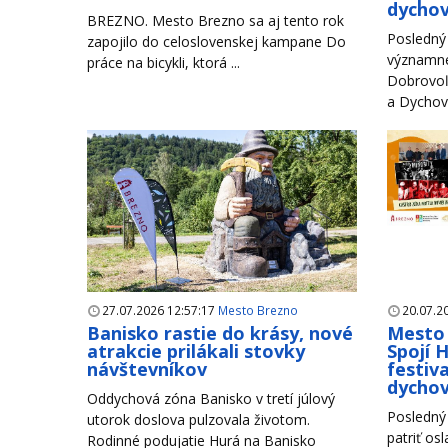
dychov
BREZNO. Mesto Brezno sa aj tento rok
Posledný 
zapojilo do celoslovenskej kampane Do
významné
práce na bicykli, ktorá ...
Dobrovoľ
a Dychové
27.07.2026 12:57:17
Mesto Brezno
20.07.2
Banisko rastie do krásy, nové
Mesto 
atrakcie prilákali stovky
Spojí 
návštevníkov
festiva
dycho
Oddychová zóna Banisko v tretí júlový
Posledný 
utorok doslova pulzovala životom.
patriť os
Rodinné podujatie Hurá na Banisko