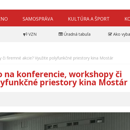
ZNO
SAMOSPRÁVA
KULTÚRA A ŠPORT
K
VZN
Úradná tabuľa
Ako vyba
 či firemné akcie? Využite polyfunkčné priestory kina Mostár
o na konferencie, workshopy či
lyfunkčné priestory kina Mostár