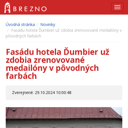
Navig
Úvodná stránka
Novinky
Fasádu hotela Ďumbier už zdobia zrenovované medailóny v
pôvodných farbách
Fasádu hotela Ďumbier už
zdobia zrenovované
medailóny v pôvodných
farbách
Zverejnené: 29.10.2024 10:00:48