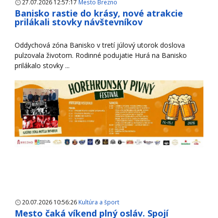
27.07.2026 12:57:17
Mesto Brezno
Banisko rastie do krásy, nové atrakcie
prilákali stovky návštevníkov
Oddychová zóna Banisko v tretí júlový utorok doslova
pulzovala životom. Rodinné podujatie Hurá na Banisko
prilákalo stovky ...
20.07.2026 10:56:26
Kultúra a šport
Mesto čaká víkend plný osláv. Spojí