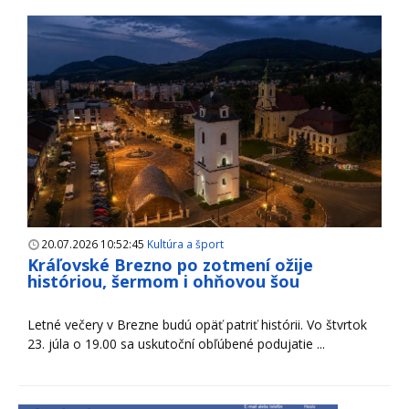
20.07.2026 10:52:45
Kultúra a šport
Kráľovské Brezno po zotmení ožije
históriou, šermom i ohňovou šou
Letné večery v Brezne budú opäť patriť histórii. Vo štvrtok
23. júla o 19.00 sa uskutoční obľúbené podujatie ...