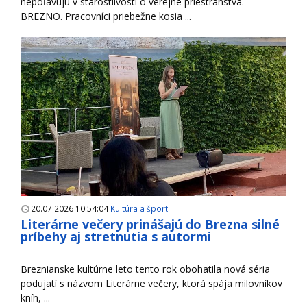
nepoľavujú v starostlivosti o verejné priestranstvá.
BREZNO. Pracovníci priebežne kosia ...
20.07.2026 10:54:04
Kultúra a šport
Literárne večery prinášajú do Brezna silné
príbehy aj stretnutia s autormi
Breznianske kultúrne leto tento rok obohatila nová séria
podujatí s názvom Literárne večery, ktorá spája milovníkov
kníh, ...