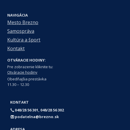
NAVIGÁCIA
Mesto Brezno
Samospráva
Kultúra a šport
Kontakt
OTVÁRACIE HODINY:
Pre zobrazenie kliknite tu:
Otváracie hodiny
Obedňajšia prestávka
11.30 – 12.30
KONTAKT
048/28 56 301, 048/28 56 302
podatelna@brezno.sk
ADRESA