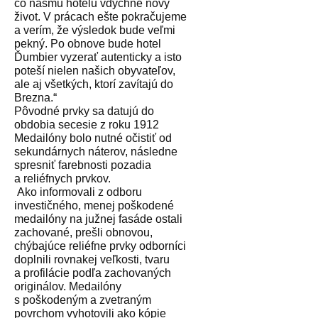
čo nášmu hotelu vdýchne nový
život. V prácach ešte pokračujeme
a verím, že výsledok bude veľmi
pekný. Po obnove bude hotel
Ďumbier vyzerať autenticky a isto
poteší nielen našich obyvateľov,
ale aj všetkých, ktorí zavítajú do
Brezna.“
Pôvodné prvky sa datujú do
obdobia secesie z roku 1912
Medailóny bolo nutné očistiť od
sekundárnych náterov, následne
spresniť farebnosti pozadia
a reliéfnych prvkov.
Ako informovali z odboru
investičného, menej poškodené
medailóny na južnej fasáde ostali
zachované, prešli obnovou,
chýbajúce reliéfne prvky odborníci
doplnili rovnakej veľkosti, tvaru
a profilácie podľa zachovaných
originálov. Medailóny
s poškodeným a zvetraným
povrchom vyhotovili ako kópie