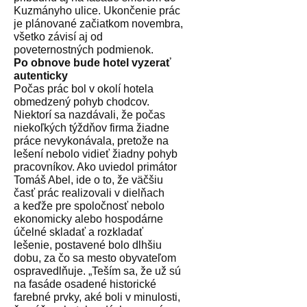
Kuzmányho ulice. Ukončenie prác
je plánované začiatkom novembra,
všetko závisí aj od
poveternostných podmienok.
Po obnove bude hotel vyzerať
autenticky
Počas prác bol v okolí hotela
obmedzený pohyb chodcov.
Niektorí sa nazdávali, že počas
niekoľkých týždňov firma žiadne
práce nevykonávala, pretože na
lešení nebolo vidieť žiadny pohyb
pracovníkov. Ako uviedol primátor
Tomáš Abel, ide o to, že väčšiu
časť prác realizovali v dielňach
a keďže pre spoločnosť nebolo
ekonomicky alebo hospodárne
účelné skladať a rozkladať
lešenie, postavené bolo dlhšiu
dobu, za čo sa mesto obyvateľom
ospravedlňuje. „Teším sa, že už sú
na fasáde osadené historické
farebné prvky, aké boli v minulosti,