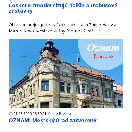
Čoskoro zmodernizujú ďalšie autobusové
zastávky
Obnovou prejde päť zastávok v lokalitách Zadné Halny a
Mazorníkovo. Mestské služby Brezno už začali s ...
05.08.2026 08:39:51
Mesto Brezno
OZNAM: Mestský úrad zatvorený