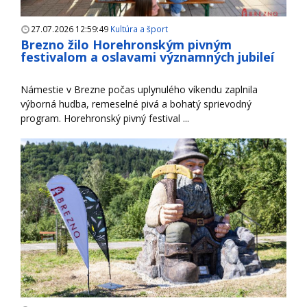
27.07.2026 12:59:49
Kultúra a šport
Brezno žilo Horehronským pivným
festivalom a oslavami významných jubileí
Námestie v Brezne počas uplynulého víkendu zaplnila
výborná hudba, remeselné pivá a bohatý sprievodný
program. Horehronský pivný festival ...