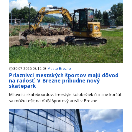
30.07.2026 08:12:03
Mesto Brezno
Priaznivci mestských športov majú dôvod
na radosť. V Brezne pribudne nový
skatepark
Milovníci skateboardov, freestyle kolobežiek či inline korčúľ
sa môžu tešiť na ďalší športový areál v Brezne. ...