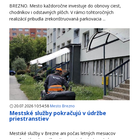
BREZNO. Mesto každoročne investuje do obnovy ciest,
chodníkov i odstavných plôch. V rámci tohtoročných
realizácií pribudla zrekonštruovaná parkovacia ...
20.07.2026 10:54:58
Mesto Brezno
Mestské služby pokračujú v údržbe
priestranstiev
Mestské služby v Brezne ani počas letných mesiacov