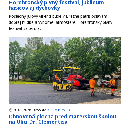
Horehronský pivný festival, jubileum
hasičov aj dychovky
Posledný júlový víkend bude v Brezne patriť oslavám,
dobrej hudbe a výbornej atmosfére. Horehronský pivný
festival sa tento ...
20.07.2026 10:55:42
Mesto Brezno
Obnovená plocha pred materskou školou
na Ulici Dr. Clementisa