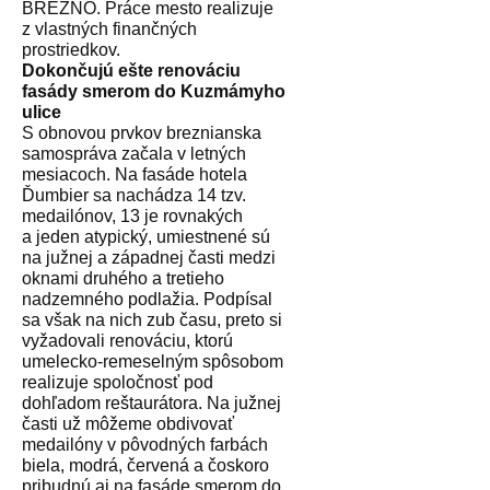
BREZNO. Práce mesto realizuje
z vlastných finančných
prostriedkov.
Dokončujú ešte renováciu
fasády smerom do Kuzmámyho
ulice
S obnovou prvkov breznianska
samospráva začala v letných
mesiacoch. Na fasáde hotela
Ďumbier sa nachádza 14 tzv.
medailónov, 13 je rovnakých
a jeden atypický, umiestnené sú
na južnej a západnej časti medzi
oknami druhého a tretieho
nadzemného podlažia. Podpísal
sa však na nich zub času, preto si
vyžadovali renováciu, ktorú
umelecko-remeselným spôsobom
realizuje spoločnosť pod
dohľadom reštaurátora. Na južnej
časti už môžeme obdivovať
medailóny v pôvodných farbách
biela, modrá, červená a čoskoro
pribudnú aj na fasáde smerom do