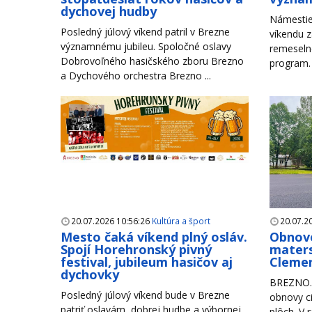
dychovej hudby
Námestie
Posledný júlový víkend patril v Brezne
víkendu z
významnému jubileu. Spoločné oslavy
remeseln
Dobrovoľného hasičského zboru Brezno
program. 
a Dychového orchestra Brezno ...
20.07.2026 10:56:26
Kultúra a šport
20.07.2
Mesto čaká víkend plný osláv.
Obnove
Spojí Horehronský pivný
maters
festival, jubileum hasičov aj
Clemen
dychovky
BREZNO. 
Posledný júlový víkend bude v Brezne
obnovy ci
patriť oslavám, dobrej hudbe a výbornej
plôch. V 