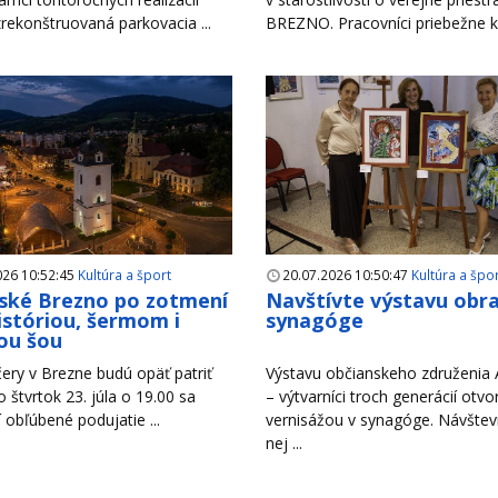
zrekonštruovaná parkovacia ...
BREZNO. Pracovníci priebežne ko
026 10:52:45
Kultúra a šport
20.07.2026 10:50:47
Kultúra a špo
ské Brezno po zotmení
Navštívte výstavu obr
históriou, šermom i
synagóge
ou šou
ery v Brezne budú opäť patriť
Výstavu občianskeho združenia A
Vo štvrtok 23. júla o 19.00 sa
– výtvarníci troch generácií otvori
 obľúbené podujatie ...
vernisážou v synagóge. Návštevn
nej ...