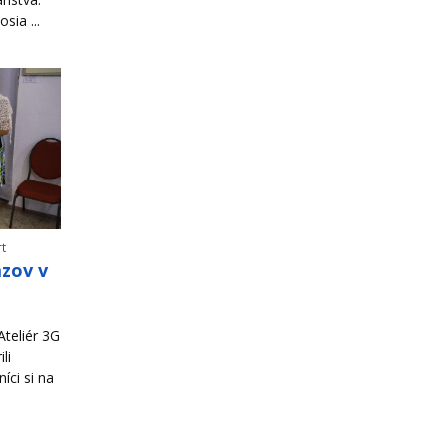
sia ...
rt
azov v
teliér 3G
li
íci si na