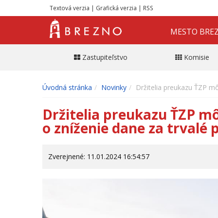
Textová verzia
|
Grafická verzia
|
RSS
MESTO BRE
Zastupiteľstvo
Komisie
Úvodná stránka
Novinky
Držitelia preukazu ŤZP mô
Držitelia preukazu ŤZP m
o zníženie dane za trvalé
Zverejnené: 11.01.2024 16:54:57