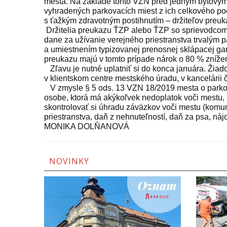
mesta. Na základe tohto VZN pred jedným bytový
vyhradených parkovacích miest z ich celkového poč
s ťažkým zdravotným postihnutím – držiteľov preu
Držitelia preukazu ŤZP alebo ŤZP so sprievodcom
dane za užívanie verejného priestranstva trvalým
a umiestnením typizovanej prenosnej sklápacej ga
preukazu majú v tomto prípade nárok o 80 % zníže
Zľavu je nutné uplatniť si do konca januára. Žia
v klientskom centre mestského úradu, v kancelárii 
V zmysle § 5 ods. 13 VZN 18/2019 mesta o parko
osobe, ktorá má akýkoľvek nedoplatok voči mestu, 
skontrolovať si úhradu záväzkov voči mestu (komu
priestranstva, daň z nehnuteľností, daň za psa, náj
MONIKA DOLŇANOVÁ
NOVINKY