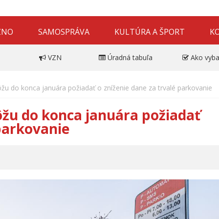
ZNO
SAMOSPRÁVA
KULTÚRA A ŠPORT
K
VZN
Úradná tabuľa
Ako vyba
žu do konca januára požiadať o zníženie dane za trvalé parkovanie
ôžu do konca januára požiadať
 parkovanie