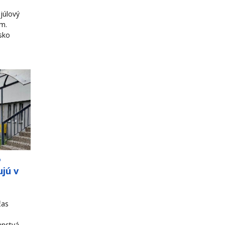
júlový
om.
sko
o
jú v
čas
ranstvá.