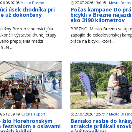
026 08:07:05
Mesto Brezno
27.07.2026 13:01:51
Mesto Brezn
úci úsek chodníka pri
Počas kampane Do prá
je už dokončený
bicykli v Brezne najazdil
ako 3190 kilometrov
lužby Brezno v polovici júla
BREZNO. Mesto Brezno sa aj te
končili výstavbu druhej etapy
zapojilo do celoslovenskej ka
vého prepojenia medzi
práce na bicykli, ktorá ...
 ŠLN ...
026 12:59:49
Kultúra a šport
27.07.2026 12:57:17
Mesto Brezn
 žilo Horehronským
Banisko rastie do krás
 festivalom a oslavami
atrakcie prilákali stov
ných jubileí
návštevníkov