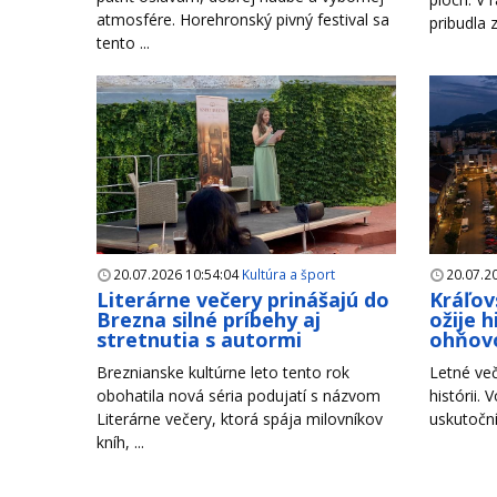
atmosfére. Horehronský pivný festival sa
pribudla 
tento ...
20.07.2026 10:54:04
Kultúra a šport
20.07.2
Literárne večery prinášajú do
Kráľov
Brezna silné príbehy aj
ožije 
stretnutia s autormi
ohňov
Breznianske kultúrne leto tento rok
Letné več
obohatila nová séria podujatí s názvom
histórii. 
Literárne večery, ktorá spája milovníkov
uskutoční
kníh, ...