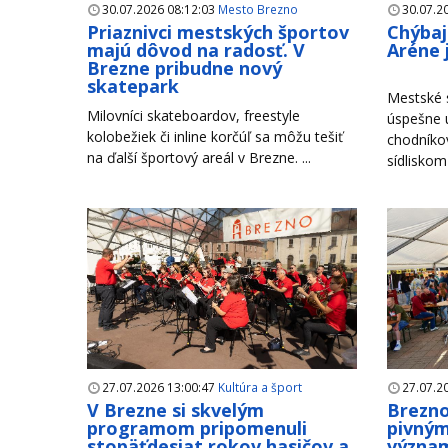
30.07.2026 08:12:03
Mesto Brezno
30.07.2
Priaznivci mestských športov
Chýbaj
majú dôvod na radosť. V
Aréne 
Brezne pribudne nový
skatepark
Mestské s
Milovníci skateboardov, freestyle
úspešne u
kolobežiek či inline korčúľ sa môžu tešiť
chodníko
na ďalší športový areál v Brezne. ...
sídliskom
27.07.2026 13:00:47
Kultúra a šport
27.07.2
V Brezne si skvelým
Brezno
programom pripomenuli
pivným
stopäťdesiat rokov hasičov a
význam