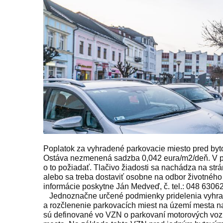
Poplatok za vyhradené parkovacie miesto pred by
Ostáva nezmenená sadzba 0,042 eura/
m2/deň. V p
o to požiadať. Tlačivo žiadosti sa nachádza na str
alebo sa treba dostaviť osobne na odbor životného
informácie poskytne Ján Medveď, č. tel.: 048 6306
Jednoznačne určené podmienky pridelenia vyhra
a rozčlenenie parkovacích miest na území mesta na
sú definované vo VZN o parkovaní motorových vozid