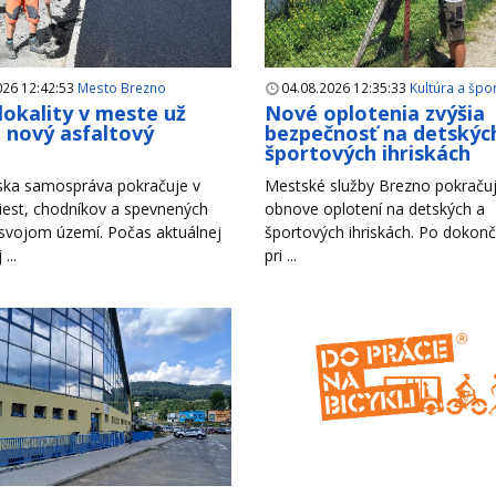
026 12:42:53
Mesto Brezno
04.08.2026 12:35:33
Kultúra a špo
 lokality v meste už
Nové oplotenia zvýšia
i nový asfaltový
bezpečnosť na detskýc
h
športových ihriskách
ska samospráva pokračuje v
Mestské služby Brezno pokračuj
iest, chodníkov a spevnených
obnove oplotení na detských a
 svojom území. Počas aktuálnej
športových ihriskách. Po dokonč
...
pri ...