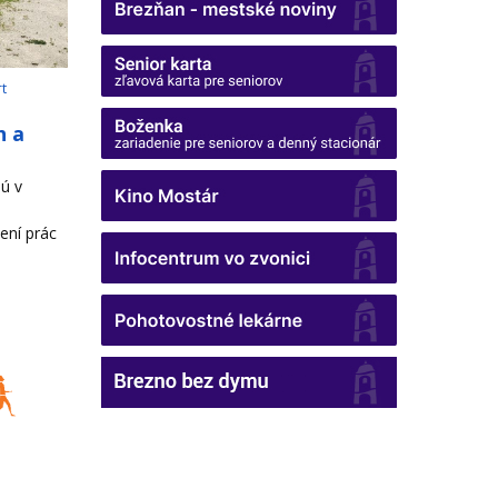
rt
h a
ú v
ení prác