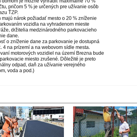
m domom je možné vyhradiť maximálne 70 %
tu, pričom 5 % je určených pre užívanie osôb
kazu ŤZP.
 majú nárok požiadať mesto o 20 % zníženie
 parkovaním vozidla na vyhradenom mieste
ráže, držitelia medzinárodného parkovacieho
nie dane.
dosť o zníženie dane za parkovanie je dostupná
č. 4 na prízemí a na webovom sídle mesta.
vaní motorových vozidiel na území Brezna bude
parkovacie miesto zrušené. Dôležité je preto
nálny odpad, daň za užívanie verejného
om, voda a pod.)