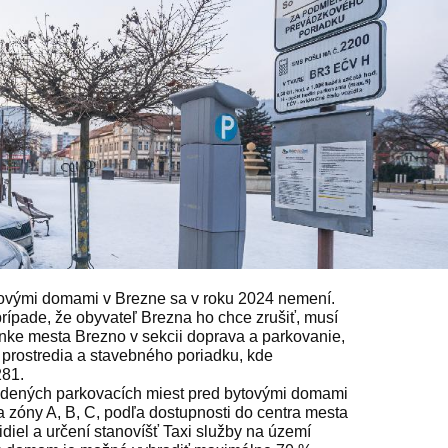
tovými domami v Brezne sa v roku 2024 nemení.
rípade, že obyvateľ Brezna ho chce zrušiť, musí
ánke mesta Brezno v sekcii doprava a parkovanie,
 prostredia a stavebného poriadku, kde
281.
dených parkovacích miest pred bytovými domami
 zóny A, B, C, podľa dostupnosti do centra mesta
iel a určení stanovíšť Taxi služby na území