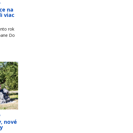
o
ce na
i viac
nto rok
mpane Do
o
y, nové
ky