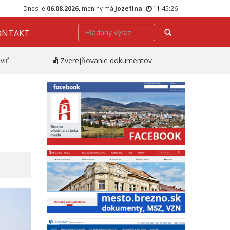
Dnes je
06.08.2026
, meniny má
Jozefína
.
11:45:27
Hľadať
ONTAKT
viť
Zverejňovanie dokumentov