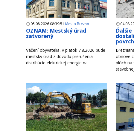
05.08.2026 08:39:51
Mesto Brezno
04.08.2
OZNAM: Mestský úrad
Ďalšie
zatvorený
dostal
povrc
Vážení obyvatelia, v piatok 7.8.2026 bude
Breznian
mestský úrad z dôvodu prerušenia
obnove c
distribúcie elektrickej energie na ...
plôch na
stavebnej 