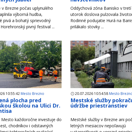
 v Brezne počas uplynulého
Oddychová zóna Banisko v tretí 
aplnila výborná hudba,
utorok doslova pulzovala život
é pivá a bohatý sprievodný
Rodinné podujatie Hurá na Bani
Horehronský pivný festival ...
prilákalo stovky ...
026 10:55:42
Mesto Brezno
20.07.2026 10:54:58
Mesto Brezn
ná plocha pred
Mestské služby pokraču
kou školou na Ulici Dr.
údržbe priestranstiev
tisa
Mesto každoročne investuje do
Mestské služby v Brezne ani po
est, chodníkov i odstavných
letných mesiacov nepoľavujú
rámci tohtoročných realizácií
v starostlivosti o verejné priest