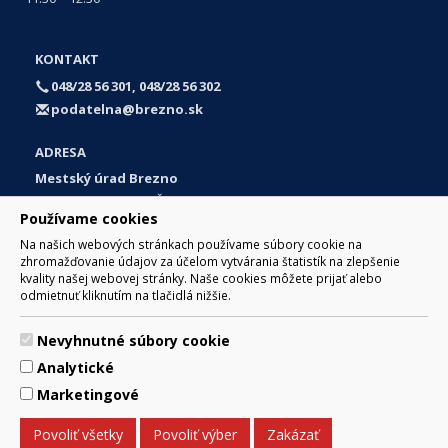
KONTAKT
048/28 56 301, 048/28 56 302
podatelna@brezno.sk
ADRESA
Mestský úrad Brezno
Námestie gen. M. R. Štefánika 1
Používame cookies
977 01 Brezno
Na našich webových stránkach používame súbory cookie na
Slovakia (Slovak Republic)
zhromažďovanie údajov za účelom vytvárania štatistík na zlepšenie
kvality našej webovej stránky. Naše cookies môžete prijať alebo
odmietnuť kliknutím na tlačidlá nižšie.
Nevyhnutné súbory cookie
© 2017 Mesto Brezno, Námestie gen. M. R. Štefánika 1, Brezno
Analytické
977 01 Tel.: 048/28 56 301, 048/28 56 302 Email:
webmaster@brezno.sk
Marketingové
Za obsah zodpovedá Mesto Brezno. Technický prevádzkovateľ:
Arrabella, s.r.o. , Pod Donátom 12/136 Žiar nad Hronom 965 01
Povoliť všetky
Povoliť výber
Zakázať
podpora@internetova-stranka.sk