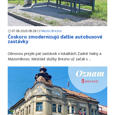
07.08.2026 08:28:12
Mesto Brezno
Čoskoro zmodernizujú ďalšie autobusové
zastávky
Obnovou prejde päť zastávok v lokalitách Zadné Halny a
Mazorníkovo. Mestské služby Brezno už začali s ...