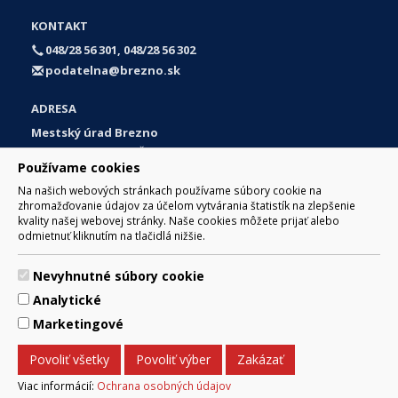
KONTAKT
048/28 56 301, 048/28 56 302
podatelna@brezno.sk
ADRESA
Mestský úrad Brezno
Námestie gen. M. R. Štefánika 1
Používame cookies
977 01 Brezno
Na našich webových stránkach používame súbory cookie na
Slovakia (Slovak Republic)
zhromažďovanie údajov za účelom vytvárania štatistík na zlepšenie
kvality našej webovej stránky. Naše cookies môžete prijať alebo
odmietnuť kliknutím na tlačidlá nižšie.
Nevyhnutné súbory cookie
© 2017 Mesto Brezno, Námestie gen. M. R. Štefánika 1, Brezno
Analytické
977 01 Tel.: 048/28 56 301, 048/28 56 302 Email:
webmaster@brezno.sk
Marketingové
Za obsah zodpovedá Mesto Brezno. Technický prevádzkovateľ:
Arrabella, s.r.o. , Pod Donátom 12/136 Žiar nad Hronom 965 01
Povoliť všetky
Povoliť výber
Zakázať
podpora@internetova-stranka.sk
Prehlásenie o prístupnosti
Ochrana osobných údajov
Viac informácií:
Ochrana osobných údajov