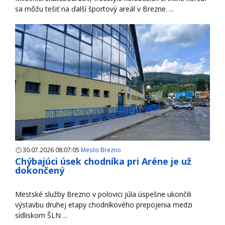
sa môžu tešiť na ďalší športový areál v Brezne. ...
30.07.2026 08:07:05
Mesto Brezno
Chýbajúci úsek chodníka pri Aréne je už
dokončený
Mestské služby Brezno v polovici júla úspešne ukončili
výstavbu druhej etapy chodníkového prepojenia medzi
sídliskom ŠLN ...