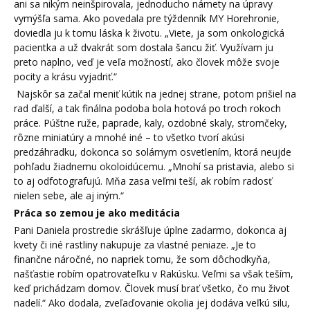
ani sa nikým neinšpirovala, jednoducho námety na úpravy
vymýšľa sama. Ako povedala pre týždenník MY Horehronie,
doviedla ju k tomu láska k životu. „Viete, ja som onkologická
pacientka a už dvakrát som dostala šancu žiť. Využívam ju
preto naplno, veď je veľa možností, ako človek môže svoje
pocity a krásu vyjadriť.“
Najskôr sa začal meniť kútik na jednej strane, potom prišiel na
rad ďalší, a tak finálna podoba bola hotová po troch rokoch
práce. Púštne ruže, paprade, kaly, ozdobné skaly, stromčeky,
rôzne miniatúry a mnohé iné – to všetko tvorí akúsi
predzáhradku, dokonca so solárnym osvetlením, ktorá neujde
pohľadu žiadnemu okoloidúcemu. „Mnohí sa pristavia, alebo si
to aj odfotografujú. Mňa zasa veľmi teší, ak robím radosť
nielen sebe, ale aj iným.“
Práca so zemou je ako meditácia
Pani Daniela prostredie skrášľuje úplne zadarmo, dokonca aj
kvety či iné rastliny nakupuje za vlastné peniaze. „Je to
finančne náročné, no napriek tomu, že som dôchodkyňa,
našťastie robím opatrovateľku v Rakúsku. Veľmi sa však teším,
keď prichádzam domov. Človek musí brať všetko, čo mu život
nadelí.“ Ako dodala, zveľaďovanie okolia jej dodáva veľkú silu,