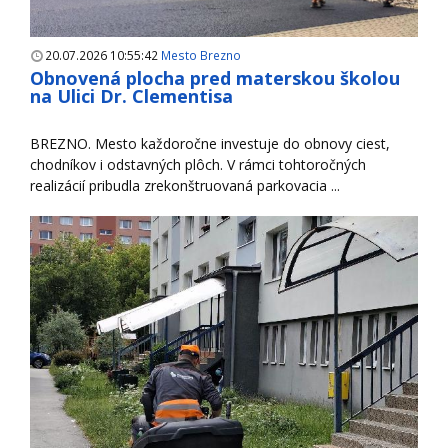
20.07.2026 10:55:42
Mesto Brezno
Obnovená plocha pred materskou školou
na Ulici Dr. Clementisa
BREZNO. Mesto každoročne investuje do obnovy ciest,
chodníkov i odstavných plôch. V rámci tohtoročných
realizácií pribudla zrekonštruovaná parkovacia ...