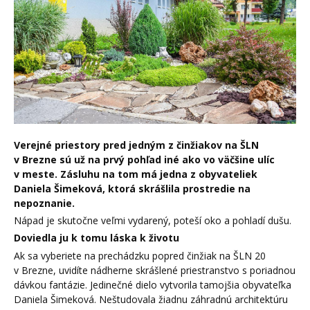
Verejné priestory pred jedným z činžiakov na ŠLN
v Brezne sú už na prvý pohľad iné ako vo väčšine ulíc
v meste. Zásluhu na tom má jedna z obyvateliek
Daniela Šimeková, ktorá skrášlila prostredie na
nepoznanie.
Nápad je skutočne veľmi vydarený, poteší oko a pohladí dušu.
Doviedla ju k tomu láska k životu
Ak sa vyberiete na prechádzku popred činžiak na ŠLN 20
v Brezne, uvidíte nádherne skrášlené priestranstvo s poriadnou
dávkou fantázie. Jedinečné dielo vytvorila tamojšia obyvateľka
Daniela Šimeková. Neštudovala žiadnu záhradnú architektúru