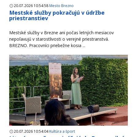
20.07.2026 10:54:58
Mesto Brezno
Mestské služby pokračujú v údržbe
priestranstiev
Mestské služby v Brezne ani počas letných mesiacov
nepoľavujú v starostlivosti o verejné priestranstvá.
BREZNO. Pracovníci priebežne kosia ...
20.07.2026 10:54:04
Kultúra a šport