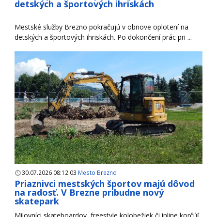
detských a športových ihriskách
Mestské služby Brezno pokračujú v obnove oplotení na
detských a športových ihriskách. Po dokončení prác pri ...
30.07.2026 08:12:03
Mesto Brezno
Priaznivci mestských športov majú dôvod
na radosť. V Brezne pribudne nový
skatepark
Milovníci skateboardov, freestyle kolobežiek či inline korčúľ