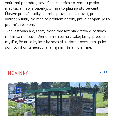
vnútornú pohodu. „Hovorí sa, že práca so zemou je ako
meditácia, nabíja baterky. U mňa to platí na sto percent.
Úprave predzáhradky sa treba pravidelne venovať, prepleť,
vytrhať burinu, ale mne to problém nerobí, práve naopak, je to
pre mňa relaxom.“
Zdevastovania výsadby alebo odcudzenia kvetov či rôznych
rastlín sa neobáva. „Venujem sa tomu z takej lásky, preto si
myslím, že nikto by kvietky nezničil. Ľuďom dôverujem, ja by
som to nikomu neurobila, a myslím, že ani oni mne.“
NOVINKY
VIAC