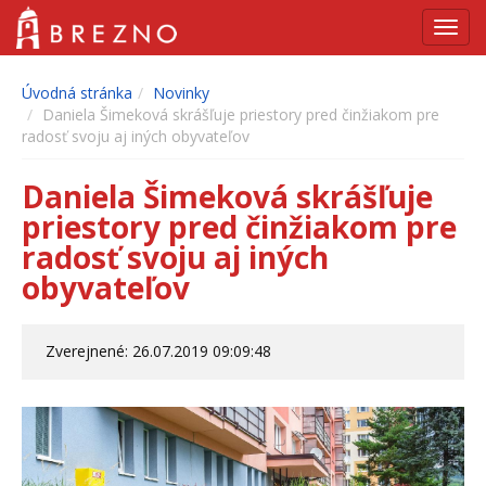
Navig
Úvodná stránka
Novinky
Daniela Šimeková skrášľuje priestory pred činžiakom pre
radosť svoju aj iných obyvateľov
Daniela Šimeková skrášľuje
priestory pred činžiakom pre
radosť svoju aj iných
obyvateľov
Zverejnené: 26.07.2019 09:09:48