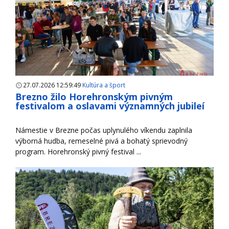
27.07.2026 12:59:49
Kultúra a šport
Brezno žilo Horehronským pivným
festivalom a oslavami významných jubileí
Námestie v Brezne počas uplynulého víkendu zaplnila
výborná hudba, remeselné pivá a bohatý sprievodný
program. Horehronský pivný festival ...