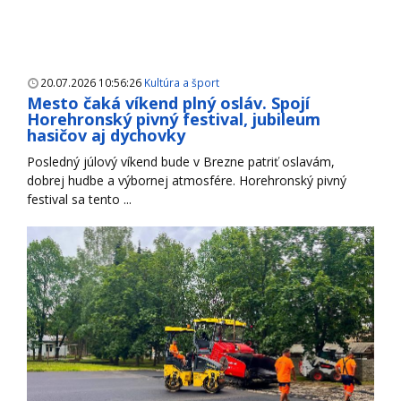
20.07.2026 10:56:26
Kultúra a šport
Mesto čaká víkend plný osláv. Spojí
Horehronský pivný festival, jubileum
hasičov aj dychovky
Posledný júlový víkend bude v Brezne patriť oslavám,
dobrej hudbe a výbornej atmosfére. Horehronský pivný
festival sa tento ...