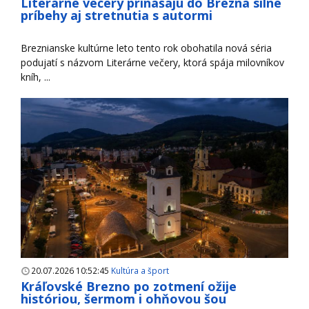
Literárne večery prinášajú do Brezna silné
príbehy aj stretnutia s autormi
Breznianske kultúrne leto tento rok obohatila nová séria
podujatí s názvom Literárne večery, ktorá spája milovníkov
kníh, ...
20.07.2026 10:52:45
Kultúra a šport
Kráľovské Brezno po zotmení ožije
históriou, šermom i ohňovou šou