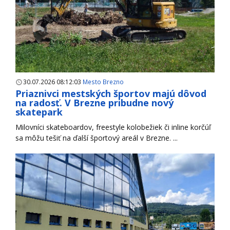
30.07.2026 08:12:03
Mesto Brezno
Priaznivci mestských športov majú dôvod
na radosť. V Brezne pribudne nový
skatepark
Milovníci skateboardov, freestyle kolobežiek či inline korčúľ
sa môžu tešiť na ďalší športový areál v Brezne. ...