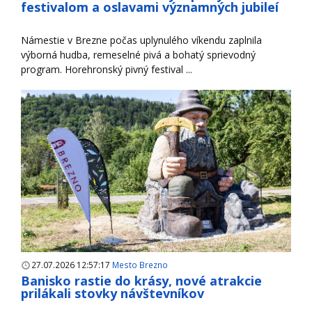
festivalom a oslavami významných jubileí
Námestie v Brezne počas uplynulého víkendu zaplnila
výborná hudba, remeselné pivá a bohatý sprievodný
program. Horehronský pivný festival ...
27.07.2026 12:57:17
Mesto Brezno
Banisko rastie do krásy, nové atrakcie
prilákali stovky návštevníkov