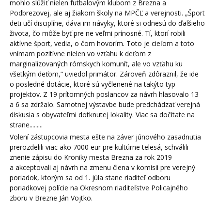
mohlo slúžiť nielen futbalovým klubom z Brezna a
Podbrezovej, ale aj žiakom školy na MPČĽ a verejnosti. „Šport
deti učí disciplíne, dáva im návyky, ktoré si odnesú do ďalšieho
života, čo môže byť pre ne veľmi prínosné. Tí, ktorí robili
aktívne šport, vedia, o čom hovorím. Toto je cieľom a toto
vnímam pozitívne nielen vo vzťahu k deťom z
marginalizovaných rómskych komunít, ale vo vzťahu ku
všetkým deťom,“ uviedol primátor. Zároveň zdôraznil, že ide
o posledné dotácie, ktoré sú vyčlenené na takýto typ
projektov. Z 19 prítomných poslancov za návrh hlasovalo 13
a 6 sa zdržalo. Samotnej výstavbe bude predchádzať verejná
diskusia s obyvateľmi dotknutej lokality. Viac sa dočítate na
strane.........
Volení zástupcovia mesta ešte na záver júnového zasadnutia
prerozdelili viac ako 7000 eur pre kultúrne telesá, schválili
znenie zápisu do Kroniky mesta Brezna za rok 2019
a akceptovali aj návrh na zmenu člena v komisii pre verejný
poriadok, ktorým sa od 1. júla stane riaditeľ odboru
poriadkovej polície na Okresnom riaditeľstve Policajného
zboru v Brezne Ján Vojtko.