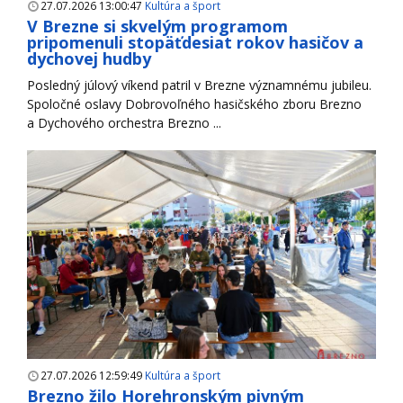
27.07.2026 13:00:47
Kultúra a šport
V Brezne si skvelým programom
pripomenuli stopäťdesiat rokov hasičov a
dychovej hudby
Posledný júlový víkend patril v Brezne významnému jubileu.
Spoločné oslavy Dobrovoľného hasičského zboru Brezno
a Dychového orchestra Brezno ...
27.07.2026 12:59:49
Kultúra a šport
Brezno žilo Horehronským pivným