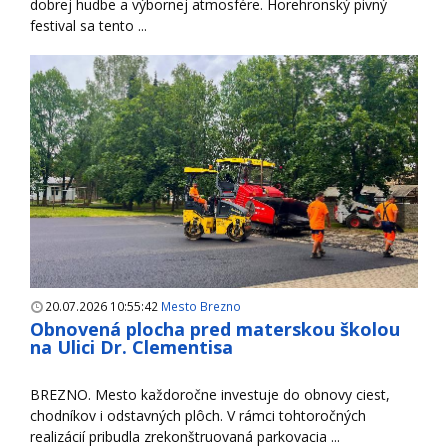
dobrej hudbe a výbornej atmosfére. Horehronský pivný
festival sa tento ...
20.07.2026 10:55:42
Mesto Brezno
Obnovená plocha pred materskou školou
na Ulici Dr. Clementisa
BREZNO. Mesto každoročne investuje do obnovy ciest,
chodníkov i odstavných plôch. V rámci tohtoročných
realizácií pribudla zrekonštruovaná parkovacia ...