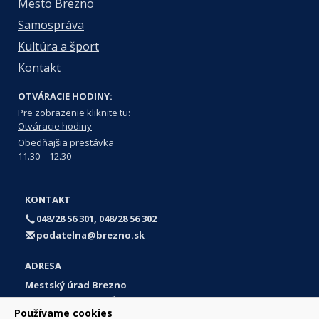
Mesto Brezno
Samospráva
Kultúra a šport
Kontakt
OTVÁRACIE HODINY:
Pre zobrazenie kliknite tu:
Otváracie hodiny
Obedňajšia prestávka
11.30 – 12.30
KONTAKT
048/28 56 301, 048/28 56 302
podatelna@brezno.sk
ADRESA
Mestský úrad Brezno
Námestie gen. M. R. Štefánika 1
Používame cookies
977 01 Brezno