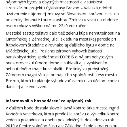
nájomných bytov a obytných miestností a v súvislosti
s realizáciou projektu Cyklotrasy Brezno – Valaská odobril
uzatvorenie nájomnej zmluvy so Slovenskou správou ciest na
pozemky dotknuté touto stavbou. Zmluvu uzavrú na obdobie
osem rokov s výškou nájmu 2240 eur ročne.
Mestské zastupiteľstvo dalo tiež zelenú kúpe nehnuteľností na
Cintorínskej a Záhradnej ulici, skladu na mestskej parcele pri
futbalovom štadióne a rovnako aj ďalšieho bytu v dome na
Mládežníckej ulici. Poslanci zároveň vyhoveli žiadosti
banskobystrickej spoločnosti EORBIS o nájom nebytových
priestorov v kultúrnom dome a súhlasili aj s vyhlásením
nehnuteľného majetku v lokalite Brezinky za prebytočný.
Zámerom magistrátu je prenajať ho spoločnosti Lesy mesta
Brezno, ktorá tu plánuje vybudovať zvernicu za účelom chovu
danielej a jelenej zveri.
Informovali o hospodárení za uplynulý rok
V ďalšom bode dostala slovo hlavná kontrolórka mesta Ingrid
Konečná Veverková, ktorá predložila správu o výsledku kontrol
vedenia pokladnice a obehu pokladničných dokladov za rok
2019 v Centre voľného času a v Základnej škole s materskou