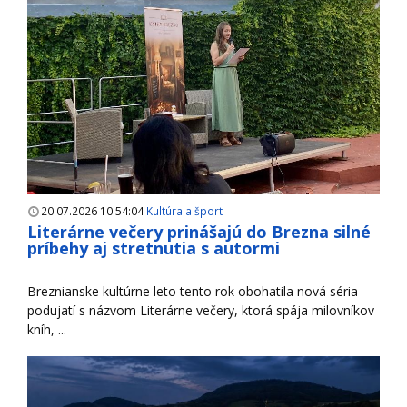
20.07.2026 10:54:04
Kultúra a šport
Literárne večery prinášajú do Brezna silné
príbehy aj stretnutia s autormi
Breznianske kultúrne leto tento rok obohatila nová séria
podujatí s názvom Literárne večery, ktorá spája milovníkov
kníh, ...