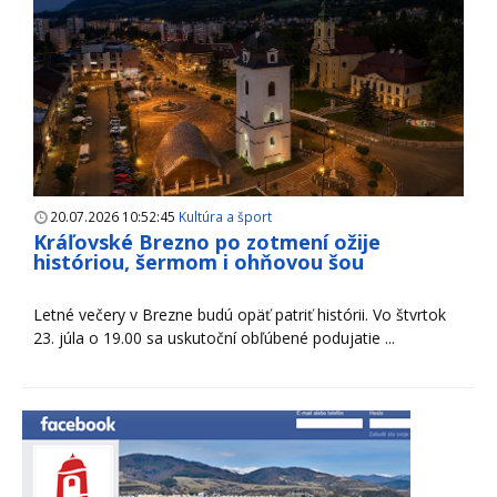
20.07.2026 10:52:45
Kultúra a šport
Kráľovské Brezno po zotmení ožije
históriou, šermom i ohňovou šou
Letné večery v Brezne budú opäť patriť histórii. Vo štvrtok
23. júla o 19.00 sa uskutoční obľúbené podujatie ...