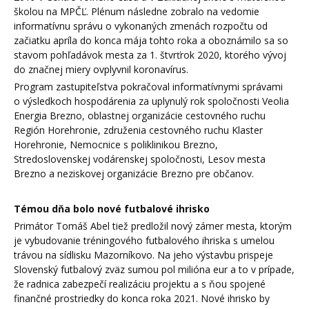
školou na MPČĽ. Plénum následne zobralo na vedomie
informatívnu správu o vykonaných zmenách rozpočtu od
začiatku apríla do konca mája tohto roka a oboznámilo sa so
stavom pohľadávok mesta za 1. štvrťrok 2020, ktorého vývoj
do značnej miery ovplyvnil koronavírus.
Program zastupiteľstva pokračoval informatívnymi správami
o výsledkoch hospodárenia za uplynulý rok spoločnosti Veolia
Energia Brezno, oblastnej organizácie cestovného ruchu
Región Horehronie, združenia cestovného ruchu Klaster
Horehronie, Nemocnice s poliklinikou Brezno,
Stredoslovenskej vodárenskej spoločnosti, Lesov mesta
Brezno a neziskovej organizácie Brezno pre občanov.
Témou dňa bolo nové futbalové ihrisko
Primátor Tomáš Abel tiež predložil nový zámer mesta, ktorým
je vybudovanie tréningového futbalového ihriska s umelou
trávou na sídlisku Mazorníkovo. Na jeho výstavbu prispeje
Slovenský futbalový zväz sumou pol milióna eur a to v prípade,
že radnica zabezpečí realizáciu projektu a s ňou spojené
finančné prostriedky do konca roka 2021. Nové ihrisko by