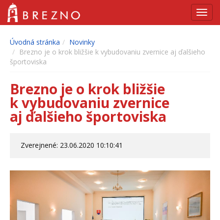
Navig
Úvodná stránka
Novinky
Brezno je o krok bližšie k vybudovaniu zvernice aj ďalšieho
športoviska
Brezno je o krok bližšie
k vybudovaniu zvernice
aj ďalšieho športoviska
Zverejnené: 23.06.2020 10:10:41