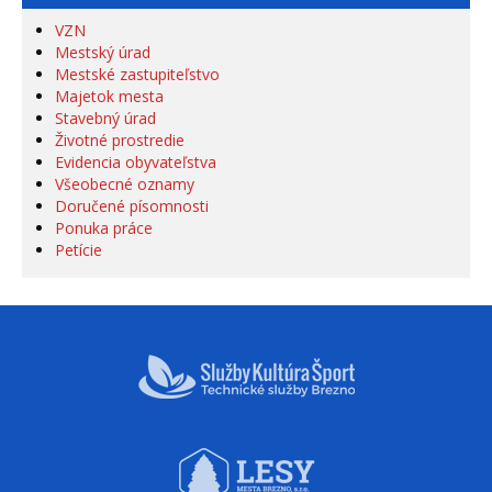
VZN
Mestský úrad
Mestské zastupiteľstvo
Majetok mesta
Stavebný úrad
Životné prostredie
Evidencia obyvateľstva
Všeobecné oznamy
Doručené písomnosti
Ponuka práce
Petície