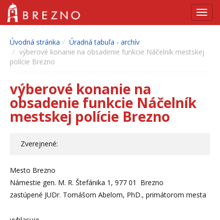
Navig
Úvodná stránka
Úradná tabuľa - archív
výberové konanie na obsadenie funkcie Náčelník mestskej
polície Brezno
výberové konanie na
obsadenie funkcie Náčelník
mestskej polície Brezno
Zverejnené:
Mesto Brezno
Námestie gen. M. R. Štefánika 1, 977 01 Brezno
zastúpené JUDr. Tomášom Abelom, PhD., primátorom mesta
vyhlasuje