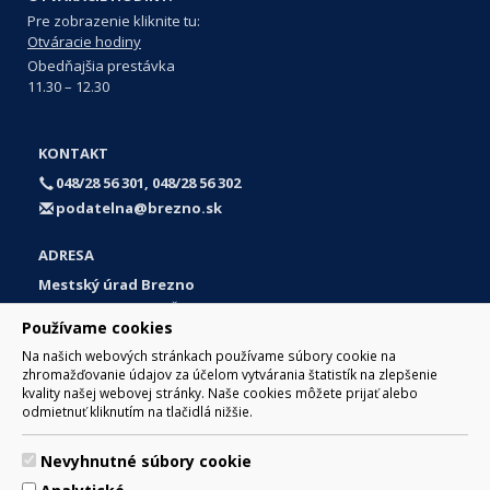
Pre zobrazenie kliknite tu:
Otváracie hodiny
Obedňajšia prestávka
11.30 – 12.30
KONTAKT
048/28 56 301, 048/28 56 302
podatelna@brezno.sk
ADRESA
Mestský úrad Brezno
Námestie gen. M. R. Štefánika 1
Používame cookies
977 01 Brezno
Na našich webových stránkach používame súbory cookie na
Slovakia (Slovak Republic)
zhromažďovanie údajov za účelom vytvárania štatistík na zlepšenie
kvality našej webovej stránky. Naše cookies môžete prijať alebo
odmietnuť kliknutím na tlačidlá nižšie.
Nevyhnutné súbory cookie
© 2017 Mesto Brezno, Námestie gen. M. R. Štefánika 1, Brezno