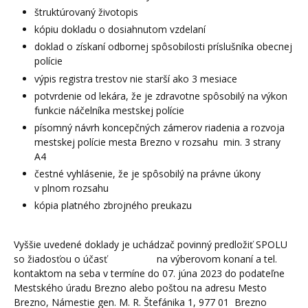
štruktúrovaný životopis
kópiu dokladu o dosiahnutom vzdelaní
doklad o získaní odbornej spôsobilosti príslušníka obecnej
polície
výpis registra trestov nie starší ako 3 mesiace
potvrdenie od lekára, že je zdravotne spôsobilý na výkon
funkcie náčelníka mestskej polície
písomný návrh koncepčných zámerov riadenia a rozvoja
mestskej polície mesta Brezno v rozsahu min. 3 strany
A4
čestné vyhlásenie, že je spôsobilý na právne úkony
v plnom rozsahu
kópia platného zbrojného preukazu
Vyššie uvedené doklady je uchádzač povinný predložiť SPOLU
so žiadosťou o účasť na výberovom konaní a tel.
kontaktom na seba v termíne do 07. júna 2023 do podateľne
Mestského úradu Brezno alebo poštou na adresu Mesto
Brezno, Námestie gen. M. R. Štefánika 1, 977 01 Brezno