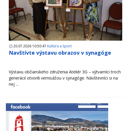
20.07.2026 10:50:47
Kultúra a šport
Navštívte výstavu obrazov v synagóge
Výstavu občianskeho združenia Ateliér 3G – výtvarníci troch
generácií otvorili vernisážou v synagóge. Návštevníci si na
nej ...