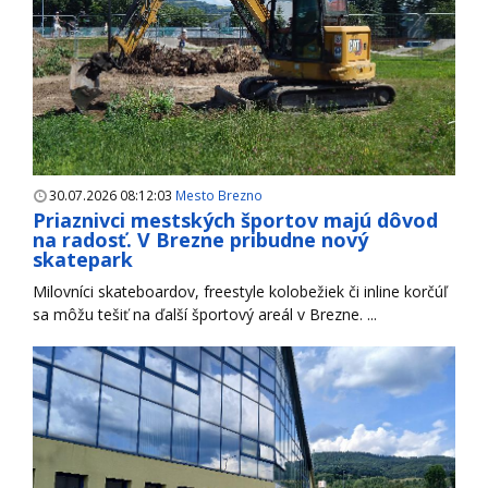
30.07.2026 08:12:03
Mesto Brezno
Priaznivci mestských športov majú dôvod
na radosť. V Brezne pribudne nový
skatepark
Milovníci skateboardov, freestyle kolobežiek či inline korčúľ
sa môžu tešiť na ďalší športový areál v Brezne. ...