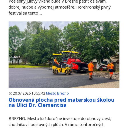
Posledný júlový víkend bude v Brezne patriť oslavám,
dobrej hudbe a výbornej atmosfére. Horehronský pivný
festival sa tento ...
20.07.2026 10:55:42
Mesto Brezno
Obnovená plocha pred materskou školou
na Ulici Dr. Clementisa
BREZNO. Mesto každoročne investuje do obnovy ciest,
chodníkov i odstavných plôch. V rámci tohtoročných