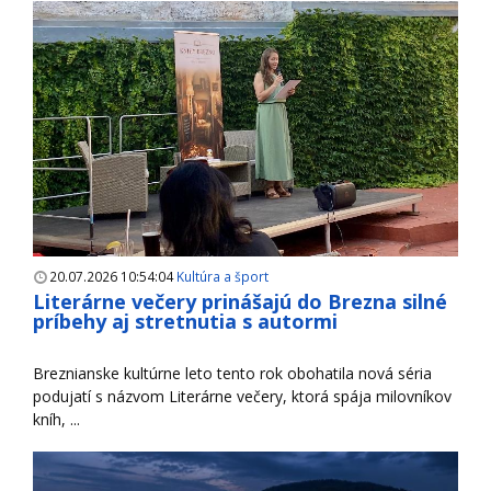
20.07.2026 10:54:04
Kultúra a šport
Literárne večery prinášajú do Brezna silné
príbehy aj stretnutia s autormi
Breznianske kultúrne leto tento rok obohatila nová séria
podujatí s názvom Literárne večery, ktorá spája milovníkov
kníh, ...