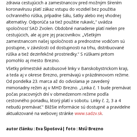
zdravia cestujúcich a zamestnancov pred možným šírením
koronavírusu platí zákaz vstupu do vozidiel bez použitia
ochranného rúška, prípadne šálu, šatky alebo inej vhodnej
alternatívy. Odporúča sa tiež použitie rukavíc,“ uvádza
spoločnosť SAD Zvolen. Obdobné nariadenie platí nielen pre
cestujúcich, ale aj pre jej pracovníkov. „Všetkým
zamestnancom našej spoločnosti a prednostne vodičom sú
postupne, v závislosti od dostupnosti na trhu, distribuované
rúška a tiež dezinfekčné prostriedky.“ S rúškami pritom
pomohlo aj mesto Brezno.
Všetky prímestské autobusové linky v Banskobystrickom kraji,
a teda aj v okrese Brezno, premávajú v prázdninovom režime.
Od pondelka 23. marca až do odvolania je zavedený
mimoriadny režim aj v MHD Brezno. „Linka č. 1 bude premávať
počas pracovných dní v obmedzenom režime podľa
cestovného poriadku, ktorý platí v sobotu. Linky č. 2, 3 a 4
nebudú premávať.“ Bližšie informácie sú dostupné a pravidelne
aktualizované na webovej stránke
www.sadzv.sk
.
autor článku : Eva Šipošová| foto : MsÚ Brezno