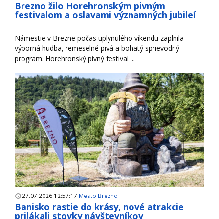
Brezno žilo Horehronským pivným
festivalom a oslavami významných jubileí
Námestie v Brezne počas uplynulého víkendu zaplnila
výborná hudba, remeselné pivá a bohatý sprievodný
program. Horehronský pivný festival ...
27.07.2026 12:57:17
Mesto Brezno
Banisko rastie do krásy, nové atrakcie
prilákali stovky návštevníkov