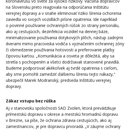
koronavírusu vo svete za vysoko rizikový. Väčšina dopravcov
na Slovensku preto reagovala na odporúčania Inštitútu
verejnej dopravy a v snahe eliminovať riziko šírenia ochorenia
zaviedla vo svojich vozidlách prísne opatrenia. Ide napríklad
o povinné používanie ochranných rúšok zo strany personálu,
ako aj cestujúcich, dezinfekcia vozidiel na dennej báze,
minimalizovanie používania dotykových plôch, nástup zadnými
dverami mimo pracoviska vodiča s vyznačením ochrannej zóny
či obmedzenie používania hotovosti a preferovanie platby
čipovou kartou. „Komunikácia a osveta je dôležitá, aby sa
stretla s pochopením a všetci dodržiavali stanovené pravidlá.
Budeme podporovať akékoľvek aj tvrdé opatrenia s cieľom,
aby sme pomohli zamedziť ďalšiemu šíreniu tejto nákazy,“
ubezpečil Marek Modranský, predseda Inštitútu verejnej
dopravy.
Zákaz vstupu bez rúška
Aj v stanovisku spoločnosti SAD Zvolen, ktorá prevádzkuje
prímestskú dopravu v okrese a mestskú hromadnú dopravu
v Brezne, sa píše, že ochrana zdravia cestujúcich, ako aj
zamestnancov, je pre dopravcu prvoradá. „V záujme ochrany