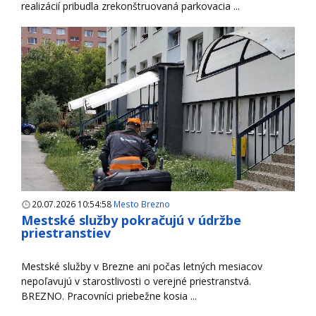
realizácií pribudla zrekonštruovaná parkovacia ...
20.07.2026 10:54:58
Mesto Brezno
Mestské služby pokračujú v údržbe
priestranstiev
Mestské služby v Brezne ani počas letných mesiacov
nepoľavujú v starostlivosti o verejné priestranstvá.
BREZNO. Pracovníci priebežne kosia ...