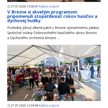
27.07.2026 13:00:47
Kultúra a šport
V Brezne si skvelým programom
pripomenuli stopäťdesiat rokov hasičov a
dychovej hudby
Posledný júlový víkend patril v Brezne významnému jubileu.
Spoločné oslavy Dobrovoľného hasičského zboru Brezno
a Dychového orchestra Brezno ...
27.07.2026 12:59:49
Kultúra a šport