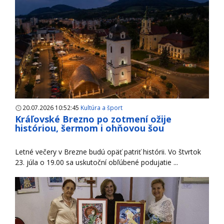
20.07.2026 10:52:45
Kultúra a šport
Kráľovské Brezno po zotmení ožije
históriou, šermom i ohňovou šou
Letné večery v Brezne budú opäť patriť histórii. Vo štvrtok
23. júla o 19.00 sa uskutoční obľúbené podujatie ...