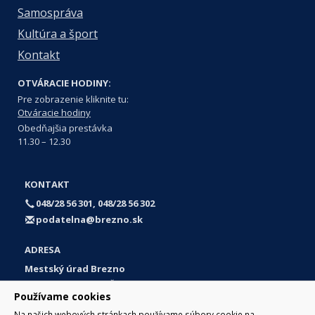
Samospráva
Kultúra a šport
Kontakt
OTVÁRACIE HODINY:
Pre zobrazenie kliknite tu:
Otváracie hodiny
Obedňajšia prestávka
11.30 – 12.30
KONTAKT
048/28 56 301, 048/28 56 302
podatelna@brezno.sk
ADRESA
Mestský úrad Brezno
Námestie gen. M. R. Štefánika 1
Používame cookies
977 01 Brezno
Na našich webových stránkach používame súbory cookie na