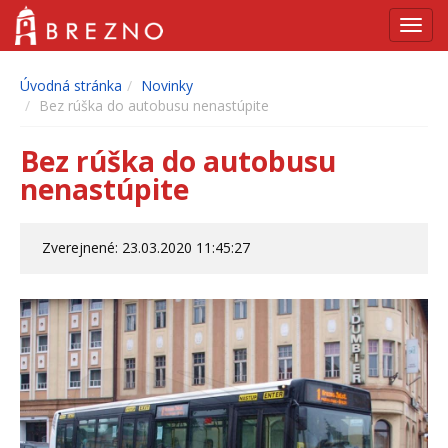
Navig
Úvodná stránka
Novinky
Bez rúška do autobusu nenastúpite
Bez rúška do autobusu
nenastúpite
Zverejnené: 23.03.2020 11:45:27