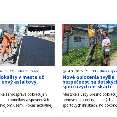
026 12:42:53
Mesto Brezno
04.08.2026 12:35:33
Kultúra a špo
 lokality v meste už
Nové oplotenia zvýšia
i nový asfaltový
bezpečnosť na detskýc
h
športových ihriskách
ska samospráva pokračuje v
Mestské služby Brezno pokračuj
iest, chodníkov a spevnených
obnove oplotení na detských a
 svojom území. Počas aktuálnej
športových ihriskách. Po dokonč
...
pri ...