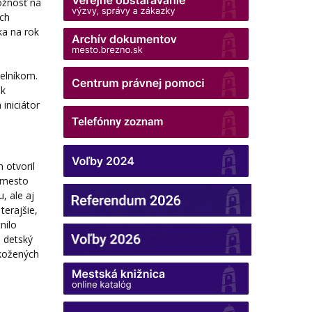
ožnosť na
ych
ka na rok
selníkom.
ek
iniciátor
 otvoril
o mesto
, ale aj
terajšie,
nilo
l detský
 kožených