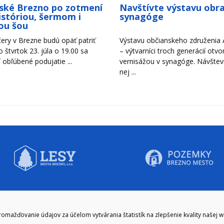
ské Brezno po zotmení
Navštívte výstavu obr
históriou, šermom i
synagóge
ou šou
ery v Brezne budú opäť patriť
Výstavu občianskeho združenia A
Vo štvrtok 23. júla o 19.00 sa
– výtvarníci troch generácií otvori
 obľúbené podujatie ...
vernisážou v synagóge. Návštevn
nej ...
CIE HODINY:
KONTAKT
ažďovanie údajov za účelom vytvárania štatistík na zlepšenie kvality našej 
zenie kliknite tu:
048/28 56 301, 048/28 56 302