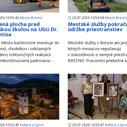
026 10:55:42
Mesto Brezno
20.07.2026 10:54:58
Mesto Brezn
ná plocha pred
Mestské služby pokraču
kou školou na Ulici Dr.
údržbe priestranstiev
tisa
Mesto každoročne investuje do
Mestské služby v Brezne ani po
est, chodníkov i odstavných
letných mesiacov nepoľavujú
rámci tohtoročných realizácií
v starostlivosti o verejné priest
zrekonštruovaná parkovacia ...
BREZNO. Pracovníci priebežne ko
026 10:52:45
Kultúra a šport
20.07.2026 10:50:47
Kultúra a špo