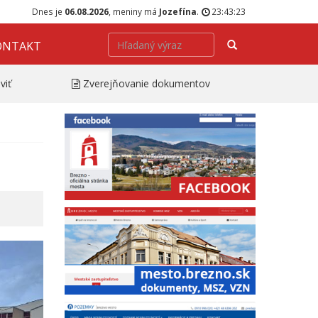
Dnes je
06.08.2026
, meniny má
Jozefína
.
23:43:24
Hľadať
ONTAKT
viť
Zverejňovanie dokumentov