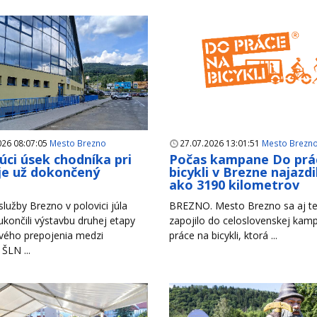
026 08:07:05
Mesto Brezno
27.07.2026 13:01:51
Mesto Brezn
úci úsek chodníka pri
Počas kampane Do prá
je už dokončený
bicykli v Brezne najazdil
ako 3190 kilometrov
lužby Brezno v polovici júla
BREZNO. Mesto Brezno sa aj te
končili výstavbu druhej etapy
zapojilo do celoslovenskej ka
vého prepojenia medzi
práce na bicykli, ktorá ...
 ŠLN ...