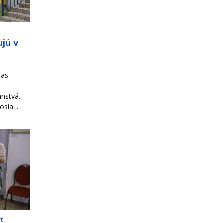
o
jú v
čas
ranstvá.
sia ...
rt