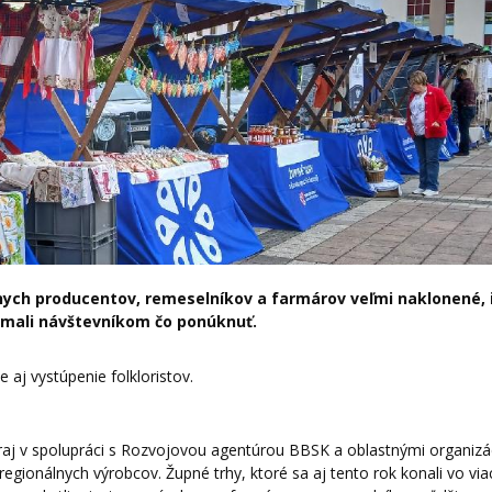
lnych producentov, remeselníkov a farmárov veľmi naklonené, 
 mali návštevníkom čo ponúknuť.
 aj vystúpenie folkloristov.
kraj v spolupráci s Rozvojovou agentúrou BBSK a oblastnými organizá
gionálnych výrobcov. Župné trhy, ktoré sa aj tento rok konali vo via