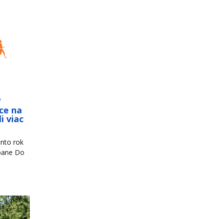
o
ce na
i viac
nto rok
mpane Do