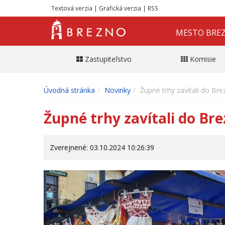
Textová verzia
|
Grafická verzia
|
RSS
MESTO BRE
Zastupiteľstvo
Komisie
Úvodná stránka
Novinky
Župné trhy zavítali do Bre
Župné trhy zavítali do Bre
Zverejnené: 03.10.2024 10:26:39