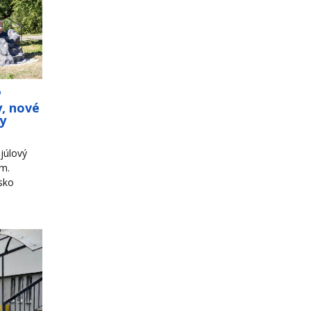
o
y, nové
ky
júlový
om.
sko