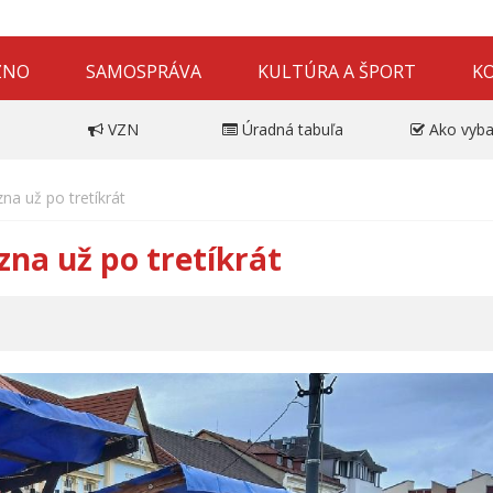
ZNO
SAMOSPRÁVA
KULTÚRA A ŠPORT
K
VZN
Úradná tabuľa
Ako vyba
zna už po tretíkrát
zna už po tretíkrát