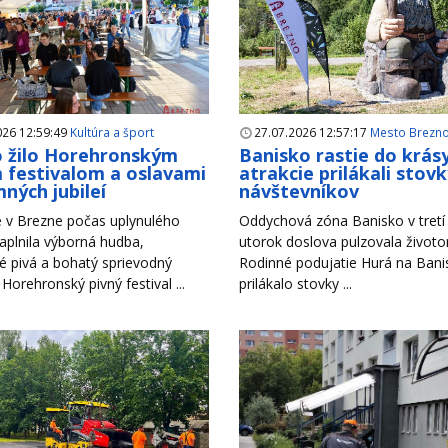
026 12:59:49
Kultúra a šport
27.07.2026 12:57:17
Mesto Brezn
 žilo Horehronským
Banisko rastie do krás
 festivalom a oslavami
atrakcie prilákali stov
ných jubileí
návštevníkov
 v Brezne počas uplynulého
Oddychová zóna Banisko v tretí 
aplnila výborná hudba,
utorok doslova pulzovala život
é pivá a bohatý sprievodný
Rodinné podujatie Hurá na Bani
Horehronský pivný festival ...
prilákalo stovky ...