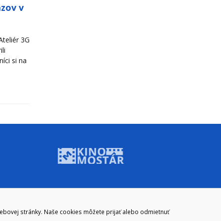
azov v
teliér 3G
li
íci si na
ADRESA
webovej stránky. Naše cookies môžete prijať alebo odmietnuť
Mestský úrad Brezno