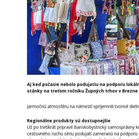
Aj keď počasie nebolo podujatiu na podporu loká
stánky na treťom ročníku Župných trhov v Brezne
Jarmočnú atmosféru na námestí spríjemnili tvorivé dielne
Regionálne produkty sú dostupnejšie
Už po tretíkrát pripravil Banskobystrický samosprávny 
cestovného ruchu sériu podujatí zameranú na podporu re