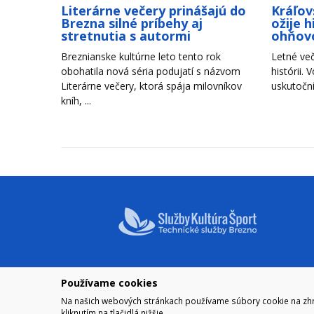
Literárne večery prinášajú do
Kráľov
Brezna silné príbehy aj
ožije 
stretnutia s autormi
ohňov
Breznianske kultúrne leto tento rok
Letné več
obohatila nová séria podujatí s názvom
histórii. 
Literárne večery, ktorá spája milovníkov
uskutoční
kníh, ...
Používame cookies
NAVIGÁCIA
OTVÁRA
Na našich webových stránkach používame súbory cookie na zhrom
Mesto Brezno
Pre zobra
kliknutím na tlačidlá nižšie.