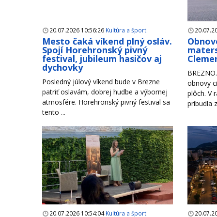
20.07.2026 10:56:26
Kultúra a šport
20.07.2
Mesto čaká víkend plný osláv.
Obnove
Spojí Horehronský pivný
maters
festival, jubileum hasičov aj
Clemen
dychovky
BREZNO. 
Posledný júlový víkend bude v Brezne
obnovy ci
patriť oslavám, dobrej hudbe a výbornej
plôch. V 
atmosfére. Horehronský pivný festival sa
pribudla 
tento ...
20.07.2026 10:54:04
Kultúra a šport
20.07.2