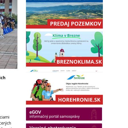
ich
ciami
cerých