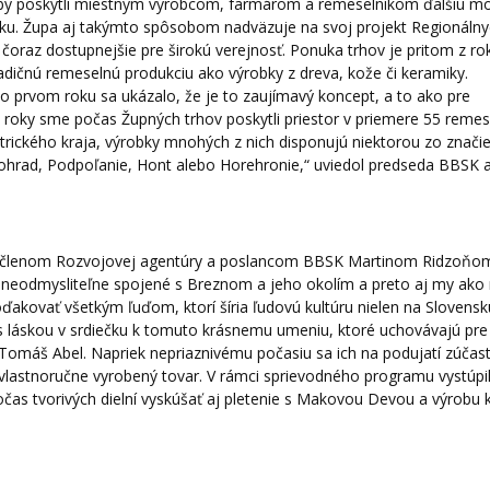
, aby poskytli miestnym výrobcom, farmárom a remeselníkom ďalšiu m
miku. Župa aj takýmto spôsobom nadväzuje na svoj projekt Regionáln
oraz dostupnejšie pre širokú verejnosť. Ponuka trhov je pritom z ro
adičnú remeselnú produkciu ako výrobky z dreva, kože či keramiky.
po prvom roku sa ukázalo, že je to zaujímavý koncept, a to ako pre
a roky sme počas Župných trhov poskytli priestor v priemere 55 reme
trického kraja, výrobky mnohých z nich disponujú niektorou zo znači
rad, Podpoľanie, Hont alebo Horehronie,“ uviedol predseda BBSK a 
 s členom Rozvojovej agentúry a poslancom BBSK Martinom Ridzoňom
sú neodmysliteľne spojené s Breznom a jeho okolím a preto aj my ak
oďakovať všetkým ľuďom, ktorí šíria ľudovú kultúru nielen na Slovensku
 s láskou v srdiečku k tomuto krásnemu umeniu, ktoré uchovávajú pre 
 Tomáš Abel. Napriek nepriaznivému počasiu sa ich na podujatí zúčast
, vlastnoručne vyrobený tovar. V rámci sprievodného programu vystúpi
počas tvorivých dielní vyskúšať aj pletenie s Makovou Devou a výrobu