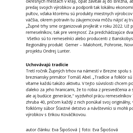
okresných mestách v kraji, opäť zavítali aj do Brezna
predaj svojich výrobkov a podporili tak lokálnu ekono
pultov, vďaka ktorému sú produkty miestnych výrobcov č
väčšia, okrem potravín tu záujemcovia môžu nájsť aj tr
„Župné trhy sme organizovali prvýkrát v roku 2022. Už 
remeselníkov, tak pre verejnosť. Za predchádzajúce dv
Všetko sú to remeselníci alebo producenti z Banskobys
Regionálny produkt Gemer – Malohont, Pohronie, Novoh
projektu Ondrej Lunter.
Uchovávajú tradície
Tretí ročník Župných trhov na námestí v Brezne spolu
brezniansky primátor Tomáš Abel. „Tradície a folklór 
vítame každú takúto aktivitu. V tejto súvislosti chcem p
ďaleko za jeho hranicami, že to robia z presvedčenia a
ale aj budúce generácie,“ vyzdvihol prácu remeselníkov
zhruba 40, pričom každý z nich ponúkal svoj originálny
folklórny súbor Šťastné detstvo a návštevníci si mohli 
výrobkov s Erikou Kováčikovou.
autor článku: Eva Šipošová | foto: Eva Šipošová