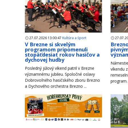
27.07.2026 13:00:47
Kultúra a šport
27.07.2
V Brezne si skvelým
Brezno
programom pripomenuli
pivným
stopäťdesiat rokov hasičov a
význam
dychovej hudby
Námestie
Posledný júlový víkend patril v Brezne
víkendu z
významnému jubileu. Spoločné oslavy
remeseln
Dobrovoľného hasičského zboru Brezno
program. 
a Dychového orchestra Brezno ...