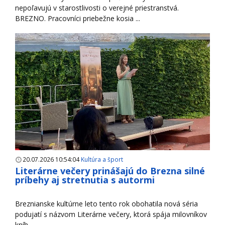
nepoľavujú v starostlivosti o verejné priestranstvá.
BREZNO. Pracovníci priebežne kosia ...
20.07.2026 10:54:04
Kultúra a šport
Literárne večery prinášajú do Brezna silné
príbehy aj stretnutia s autormi
Breznianske kultúrne leto tento rok obohatila nová séria
podujatí s názvom Literárne večery, ktorá spája milovníkov
kníh, ...