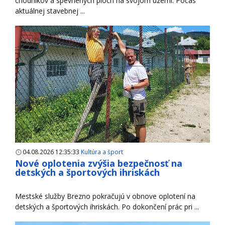
chodníkov a spevnených plôch na svojom území. Počas
aktuálnej stavebnej ...
04.08.2026 12:35:33
Kultúra a šport
Nové oplotenia zvýšia bezpečnosť na
detských a športových ihriskách
Mestské služby Brezno pokračujú v obnove oplotení na
detských a športových ihriskách. Po dokončení prác pri ...