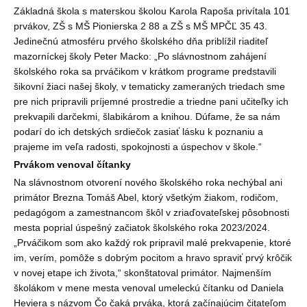
Základná škola s materskou školou Karola Rapoša privítala 101
prvákov, ZŠ s MŠ Pionierska 2 88 a ZŠ s MŠ MPČĽ 35 43.
Jedinečnú atmosféru prvého školského dňa priblížil riaditeľ
mazorníckej školy Peter Macko: „Po slávnostnom zahájení
školského roka sa prváčikom v krátkom programe predstavili
šikovní žiaci našej školy, v tematicky zameraných triedach sme
pre nich pripravili príjemné prostredie a triedne pani učiteľky ich
prekvapili darčekmi, šlabikárom a knihou. Dúfame, že sa nám
podarí do ich detských srdiečok zasiať lásku k poznaniu a
prajeme im veľa radosti, spokojnosti a úspechov v škole.“
Prvákom venoval čítanky
Na slávnostnom otvorení nového školského roka nechýbal ani
primátor Brezna Tomáš Abel, ktorý všetkým žiakom, rodičom,
pedagógom a zamestnancom škôl v zriaďovateľskej pôsobnosti
mesta poprial úspešný začiatok školského roka 2023/2024.
„Prváčikom som ako každý rok pripravil malé prekvapenie, ktoré
im, verím, pomôže s dobrým pocitom a hravo spraviť prvý krôčik
v novej etape ich života,“ skonštatoval primátor. Najmenším
školákom v mene mesta venoval umeleckú čítanku od Daniela
Heviera s názvom Čo čaká prváka, ktorá začínajúcim čitateľom