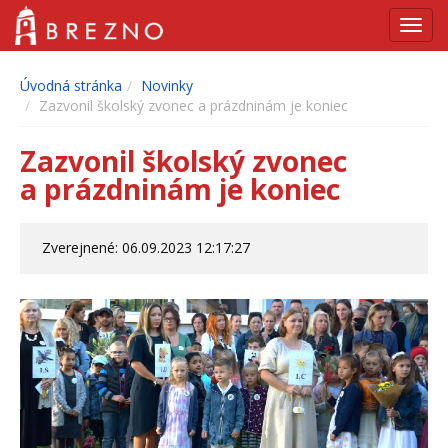
Navig
Úvodná stránka
Novinky
Zazvonil školský zvonec a prázdninám je koniec
Zazvonil školský zvonec
a prázdninám je koniec
Zverejnené: 06.09.2023 12:17:27