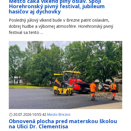
Mesto čaká víkend plný osláv. Spojí
Horehronský pivný festival, jubileum
hasičov aj dychovky
Posledný júlový víkend bude v Brezne patriť oslavám,
dobrej hudbe a výbornej atmosfére. Horehronský pivný
festival sa tento ...
20.07.2026 10:55:42
Mesto Brezno
Obnovená plocha pred materskou školou
na Ulici Dr. Clementisa