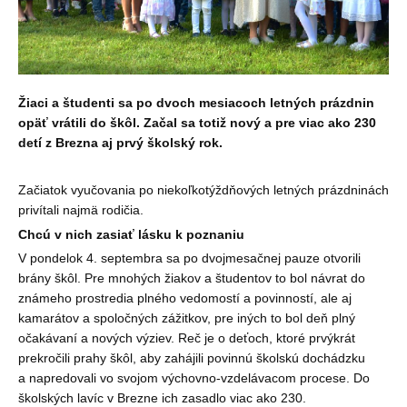
Žiaci a študenti sa po dvoch mesiacoch letných prázdnin
opäť vrátili do škôl. Začal sa totiž nový a pre viac ako 230
detí z Brezna aj prvý školský rok.
Začiatok vyučovania po niekoľkotýždňových letných prázdninách
privítali najmä rodičia.
Chcú v nich zasiať lásku k poznaniu
V pondelok 4. septembra sa po dvojmesačnej pauze otvorili
brány škôl. Pre mnohých žiakov a študentov to bol návrat do
známeho prostredia plného vedomostí a povinností, ale aj
kamarátov a spoločných zážitkov, pre iných to bol deň plný
očakávaní a nových výziev. Reč je o deťoch, ktoré prvýkrát
prekročili prahy škôl, aby zahájili povinnú školskú dochádzku
a napredovali vo svojom výchovno-vzdelávacom procese. Do
školských lavíc v Brezne ich zasadlo viac ako 230.