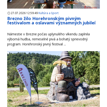
27.07.2026 12:59:49
Kultúra a šport
Brezno žilo Horehronským pivným
festivalom a oslavami významných jubileí
Námestie v Brezne počas uplynulého víkendu zaplnila
výborná hudba, remeselné pivá a bohatý sprievodný
program. Horehronský pivný festival ...