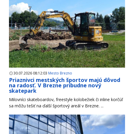
30.07.2026 08:12:03
Mesto Brezno
Priaznivci mestských športov majú dôvod
na radosť. V Brezne pribudne nový
skatepark
Milovníci skateboardov, freestyle kolobežiek či inline korčúľ
sa môžu tešiť na ďalší športový areál v Brezne. ...