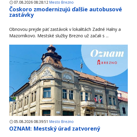
07.08.2026 08:28:12
Mesto Brezno
Čoskoro zmodernizujú ďalšie autobusové
zastávky
Obnovou prejde päť zastávok v lokalitách Zadné Halny a
Mazorníkovo. Mestské služby Brezno už začali s ...
05.08.2026 08:39:51
Mesto Brezno
OZNAM: Mestský úrad zatvorený