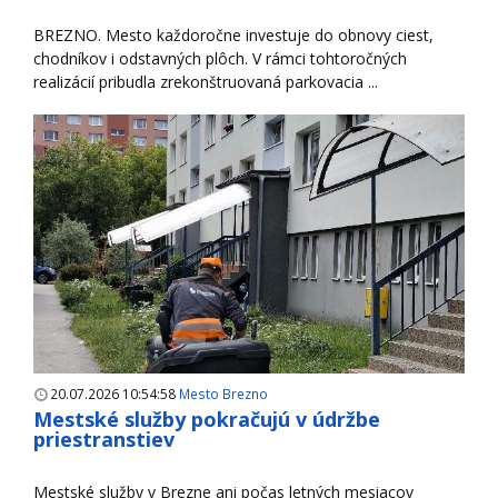
BREZNO. Mesto každoročne investuje do obnovy ciest,
chodníkov i odstavných plôch. V rámci tohtoročných
realizácií pribudla zrekonštruovaná parkovacia ...
20.07.2026 10:54:58
Mesto Brezno
Mestské služby pokračujú v údržbe
priestranstiev
Mestské služby v Brezne ani počas letných mesiacov