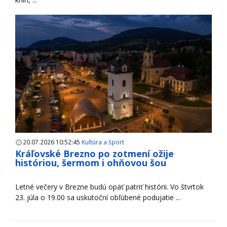
20.07.2026 10:52:45
Kultúra a šport
Kráľovské Brezno po zotmení ožije
históriou, šermom i ohňovou šou
Letné večery v Brezne budú opäť patriť histórii. Vo štvrtok
23. júla o 19.00 sa uskutoční obľúbené podujatie ...