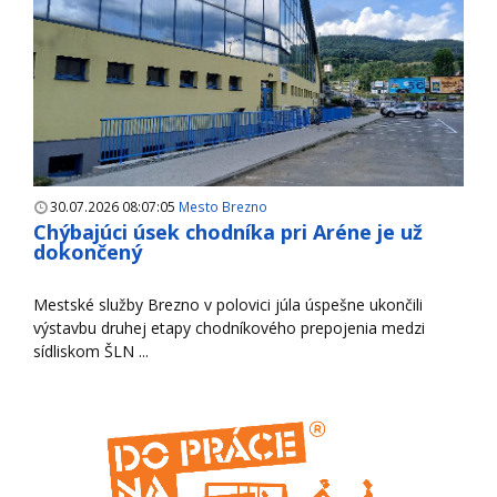
30.07.2026 08:07:05
Mesto Brezno
Chýbajúci úsek chodníka pri Aréne je už
dokončený
Mestské služby Brezno v polovici júla úspešne ukončili
výstavbu druhej etapy chodníkového prepojenia medzi
sídliskom ŠLN ...