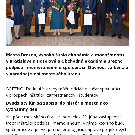
Mesto Brezno, Vysoká škola ekonómie a manažmentu
v Bratislave a Hotelová a Obchodná akadémia Brezno
podpísali memorandum o spolupráci. Slávnosť sa konala
v obradnej sieni mestského úradu.
BREZNO. Dotknuté strany môžu oficiálne začať spoluprácu
v prospech inštitúcií, zamestnancov i študentov.
Dvadsiaty jún sa zapísal do histórie mesta ako
významný deň
Na pôde mestského úradu v pondelok 20. júna zástupcovia
troch inštitúcií podpísali memorandum, v rámci ktorého budú
spolupracovať pri vzájomnej propagácii, príprave projektových