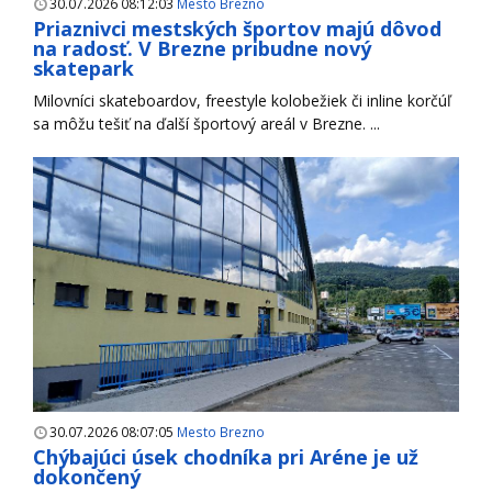
30.07.2026 08:12:03
Mesto Brezno
Priaznivci mestských športov majú dôvod
na radosť. V Brezne pribudne nový
skatepark
Milovníci skateboardov, freestyle kolobežiek či inline korčúľ
sa môžu tešiť na ďalší športový areál v Brezne. ...
30.07.2026 08:07:05
Mesto Brezno
Chýbajúci úsek chodníka pri Aréne je už
dokončený