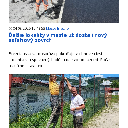
04.08.2026 12:42:53
Mesto Brezno
Ďalšie lokality v meste už dostali nový
asfaltový povrch
Breznianska samospráva pokračuje v obnove ciest,
chodníkov a spevnených plôch na svojom území. Počas
aktuálnej stavebnej ...