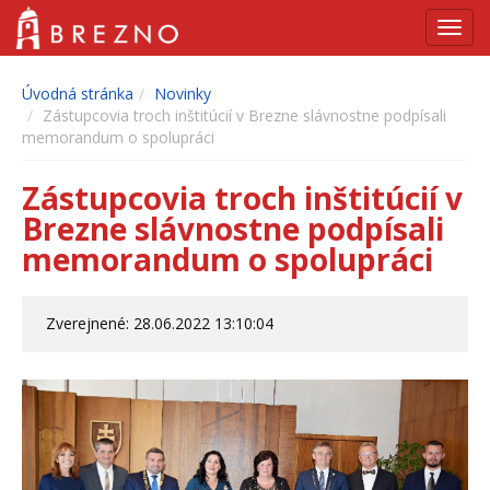
Navig
Úvodná stránka
Novinky
Zástupcovia troch inštitúcií v Brezne slávnostne podpísali
memorandum o spolupráci
Zástupcovia troch inštitúcií v
Brezne slávnostne podpísali
memorandum o spolupráci
Zverejnené: 28.06.2022 13:10:04