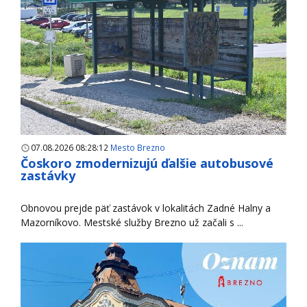
07.08.2026 08:28:12
Mesto Brezno
Čoskoro zmodernizujú ďalšie autobusové
zastávky
Obnovou prejde päť zastávok v lokalitách Zadné Halny a
Mazorníkovo. Mestské služby Brezno už začali s ...