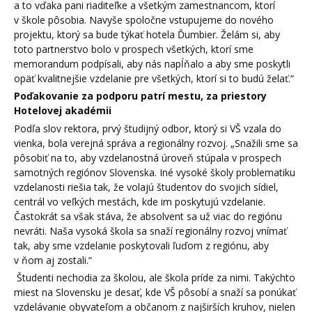
a to vďaka pani riaditeľke a všetkým zamestnancom, ktorí
v škole pôsobia. Navyše spoločne vstupujeme do nového
projektu, ktorý sa bude týkať hotela Ďumbier. Želám si, aby
toto partnerstvo bolo v prospech všetkých, ktorí sme
memorandum podpísali, aby nás napĺňalo a aby sme poskytli
opäť kvalitnejšie vzdelanie pre všetkých, ktorí si to budú želať.“
Poďakovanie za podporu patrí mestu, za priestory
Hotelovej akadémii
Podľa slov rektora, prvý študijný odbor, ktorý si VŠ vzala do
vienka, bola verejná správa a regionálny rozvoj. „Snažili sme sa
pôsobiť na to, aby vzdelanostná úroveň stúpala v prospech
samotných regiónov Slovenska. Iné vysoké školy problematiku
vzdelanosti riešia tak, že volajú študentov do svojich sídiel,
centrál vo veľkých mestách, kde im poskytujú vzdelanie.
Častokrát sa však stáva, že absolvent sa už viac do regiónu
nevráti. Naša vysoká škola sa snaží regionálny rozvoj vnímať
tak, aby sme vzdelanie poskytovali ľuďom z regiónu, aby
v ňom aj zostali.“
Študenti nechodia za školou, ale škola príde za nimi. Takýchto
miest na Slovensku je desať, kde VŠ pôsobí a snaží sa ponúkať
vzdelávanie obyvateľom a občanom z najširších kruhov, nielen