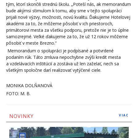
tým, ktorí skončili strednú školu. „Poteší nás, ak memorandum
bude akýmsi stimulom k tomu, aby sme v tejto spolupráci
prijali nové výzvy, možnosti, novú kvalitu. Ďakujeme Hotelovej
akadémii za to, že môžeme pôsobiť v ich priestoroch,
primátorovi mesta za všetku podporu, pretože nie je to úplne
samozrejmé. Veľké ďakujeme za to, že už 12 rokov môžeme
pôsobiť v meste Brezno.“
Memorandum o spolupráci je podpísané a potvrdené
podaním rúk. Táto zmluva nepochybne zvýši kredit mesta
a vzdelávacích inštitúcií a zostáva už len zaželať, nech sa
všetkým spoločne darí realizovať vytýčené ciele.
MONIKA DOLŇANOVÁ
FOTO: M. B.
NOVINKY
VIAC