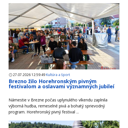
27.07.2026 12:59:49
Kultúra a šport
Brezno žilo Horehronským pivným
festivalom a oslavami významných jubileí
Námestie v Brezne počas uplynulého víkendu zaplnila
výborná hudba, remeselné pivá a bohatý sprievodný
program. Horehronský pivný festival ...