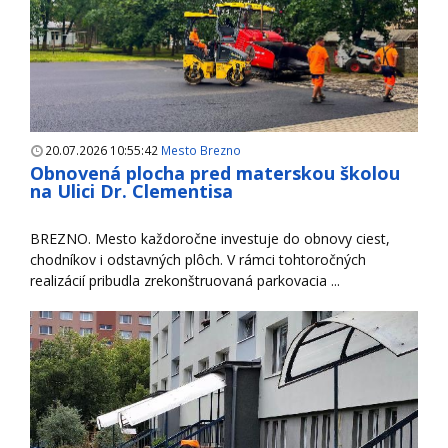
20.07.2026 10:55:42
Mesto Brezno
Obnovená plocha pred materskou školou
na Ulici Dr. Clementisa
BREZNO. Mesto každoročne investuje do obnovy ciest,
chodníkov i odstavných plôch. V rámci tohtoročných
realizácií pribudla zrekonštruovaná parkovacia ...