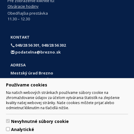
Pre zobrazenie kliknite tu:
Otváracie hodiny
Obedňajšia prestávka
11.30 – 12.30
KONTAKT
048/28 56 301, 048/28 56 302
podatelna@brezno.sk
ADRESA
Mestský úrad Brezno
Námestie gen. M. R. Štefánika 1
Používame cookies
977 01 Brezno
Na našich webových stránkach používame súbory cookie na
Slovakia (Slovak Republic)
zhromažďovanie údajov za účelom vytvárania štatistík na zlepšenie
kvality našej webovej stránky. Naše cookies môžete prijať alebo
odmietnuť kliknutím na tlačidlá nižšie.
Nevyhnutné súbory cookie
© 2017 Mesto Brezno, Námestie gen. M. R. Štefánika 1, Brezno
Analytické
977 01 Tel.: 048/28 56 301, 048/28 56 302 Email: