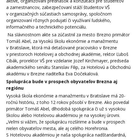
aktivít, organizovaní prednášok a konzultácií pre študentov
a zamestnancov, zabezpečovaní stáží študentov VŠ
v organizačných súčastiach samosprávy, spoločnom
organizovaní rôznych podujatí či využívaní ľudského,
informačného a technického potenciálu.
Na slávnostnom akte sa zúčastnil za mesto Brezno primátor
Tomáš Abel, za Vysokú školu ekonómie a manažmentu
v Bratislave, ktorá má detašované pracovisko v Brezne
v priestoroch Hotelovej a obchodnej akadémie, rektor Ľuboš
Cibák, prorektor VŠ pre vzdelanie Jozef Kirchmayer, predseda
akademického senátu Stanislav Filip, za Hotelovú a Obchodnú
akadémiu v Brezne riaditeľka Eva Dočekalová.
Spolupráca bude v prospech obyvateľov Brezna aj
regiónu
Vysoká škola ekonómie a manažmentu v Bratislave má 20-
ročnú históriu, z toho 12 rokov pôsobí v Brezne. Ako povedal
primátor Tomáš Abel, dlhodobá spolupráca či už s vysokou
školou alebo Hotelovou akadémiou je na vysokej úrovni.
„Veľmi si vážim, že spoluprácu rozšírime a bude v prospech
nielen obyvateľov mesta, ale aj celého Horehronia.
S Hotelovou akadémiou je naša spolupráca nadštandardná,