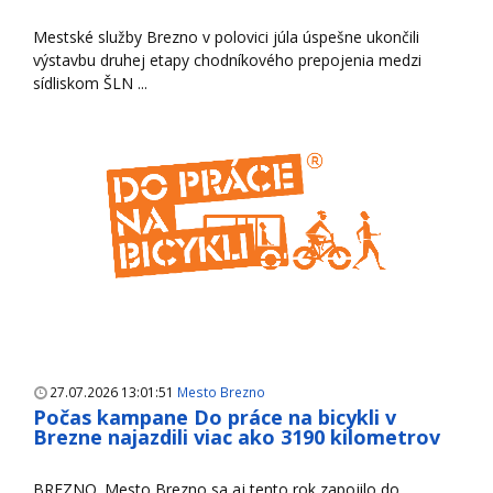
Mestské služby Brezno v polovici júla úspešne ukončili
výstavbu druhej etapy chodníkového prepojenia medzi
sídliskom ŠLN ...
27.07.2026 13:01:51
Mesto Brezno
Počas kampane Do práce na bicykli v
Brezne najazdili viac ako 3190 kilometrov
BREZNO. Mesto Brezno sa aj tento rok zapojilo do