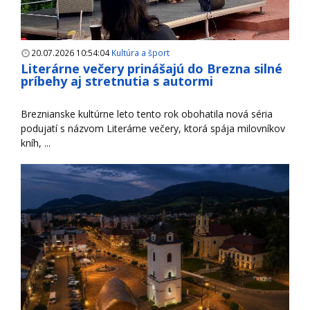
20.07.2026 10:54:04
Kultúra a šport
Literárne večery prinášajú do Brezna silné
príbehy aj stretnutia s autormi
Breznianske kultúrne leto tento rok obohatila nová séria
podujatí s názvom Literárne večery, ktorá spája milovníkov
kníh, ...