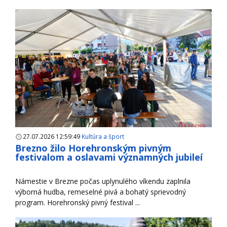
27.07.2026 12:59:49
Kultúra a šport
Brezno žilo Horehronským pivným
festivalom a oslavami významných jubileí
Námestie v Brezne počas uplynulého víkendu zaplnila
výborná hudba, remeselné pivá a bohatý sprievodný
program. Horehronský pivný festival ...