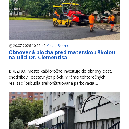
20.07.2026 10:55:42
Mesto Brezno
Obnovená plocha pred materskou školou
na Ulici Dr. Clementisa
BREZNO. Mesto každoročne investuje do obnovy ciest,
chodníkov i odstavných plôch. V rámci tohtoročných
realizácií pribudla zrekonštruovaná parkovacia ...