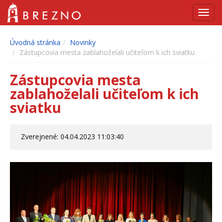
Navig
Úvodná stránka
Novinky
Zástupcovia mesta zablahoželali učiteľom k ich sviatku
Zástupcovia mesta
zablahoželali učiteľom k ich
sviatku
Zverejnené: 04.04.2023 11:03:40