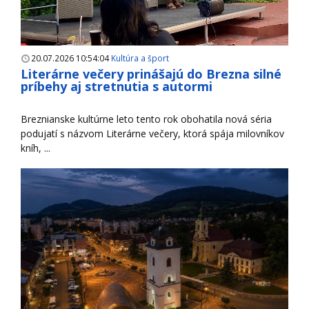
20.07.2026 10:54:04
Kultúra a šport
Literárne večery prinášajú do Brezna silné
príbehy aj stretnutia s autormi
Breznianske kultúrne leto tento rok obohatila nová séria
podujatí s názvom Literárne večery, ktorá spája milovníkov
kníh, ...