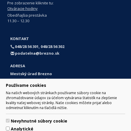
Pre zobrazenie kliknite tu:
Otváracie hodiny
Obedňajšia prestávka
11.30 – 12.30
KONTAKT
048/28 56 301, 048/28 56 302
podatelna@brezno.sk
ADRESA
Mestský úrad Brezno
Námestie gen. M. R. Štefánika 1
Používame cookies
977 01 Brezno
Na našich webových stránkach používame súbory cookie na
Slovakia (Slovak Republic)
zhromažďovanie údajov za účelom vytvárania štatistík na zlepšenie
kvality našej webovej stránky. Naše cookies môžete prijať alebo
odmietnuť kliknutím na tlačidlá nižšie.
Nevyhnutné súbory cookie
© 2017 Mesto Brezno, Námestie gen. M. R. Štefánika 1, Brezno
Analytické
977 01 Tel.: 048/28 56 301, 048/28 56 302 Email: