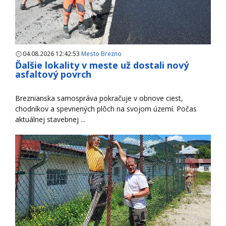
04.08.2026 12:42:53
Mesto Brezno
Ďalšie lokality v meste už dostali nový
asfaltový povrch
Breznianska samospráva pokračuje v obnove ciest,
chodníkov a spevnených plôch na svojom území. Počas
aktuálnej stavebnej ...