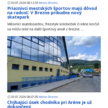
30.07.2026 08:12:03
Mesto Brezno
Priaznivci mestských športov majú dôvod
na radosť. V Brezne pribudne nový
skatepark
Milovníci skateboardov, freestyle kolobežiek či inline korčúľ
sa môžu tešiť na ďalší športový areál v Brezne. ...
30.07.2026 08:07:05
Mesto Brezno
Chýbajúci úsek chodníka pri Aréne je už
dokončený