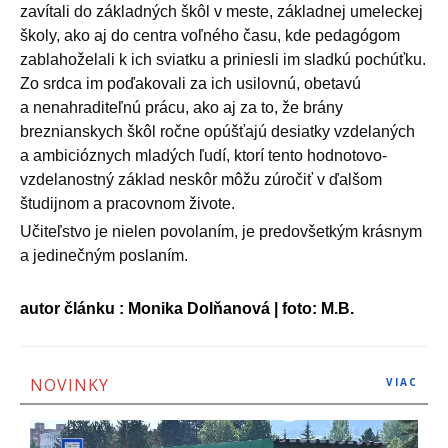
zavítali do základných škôl v meste, základnej umeleckej
školy, ako aj do centra voľného času, kde pedagógom
zablahoželali k ich sviatku a priniesli im sladkú pochúťku.
Zo srdca im poďakovali za ich usilovnú, obetavú
a nenahraditeľnú prácu, ako aj za to, že brány
breznianskych škôl ročne opúšťajú desiatky vzdelaných
a ambicióznych mladých ľudí, ktorí tento hodnotovo-
vzdelanostný základ neskôr môžu zúročiť v ďalšom
študijnom a pracovnom živote.
Učiteľstvo je nielen povolaním, je predovšetkým krásnym
a jedinečným poslaním.
autor článku : Monika Dolňanová | foto: M.B.
NOVINKY
VIAC