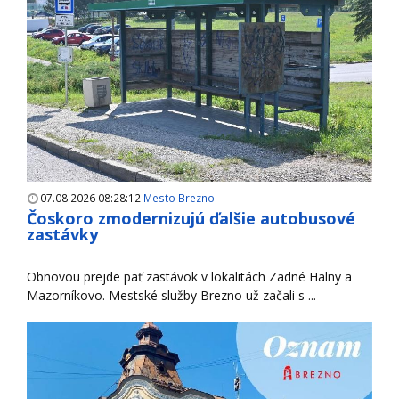
07.08.2026 08:28:12
Mesto Brezno
Čoskoro zmodernizujú ďalšie autobusové
zastávky
Obnovou prejde päť zastávok v lokalitách Zadné Halny a
Mazorníkovo. Mestské služby Brezno už začali s ...