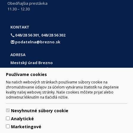
Obedňajšia prestávka
11.30 – 12.30
KONTAKT
048/28 56 301, 048/28 56 302
podatelna@brezno.sk
ADRESA
Mestský úrad Brezno
Námestie gen. M. R. Štefánika 1
Používame cookies
977 01 Brezno
Na našich webových stránkach používame súbory cookie na
Slovakia (Slovak Republic)
zhromažďovanie údajov za účelom vytvárania štatistík na zlepšenie
kvality našej webovej stránky. Naše cookies môžete prijať alebo
odmietnuť kliknutím na tlačidlá nižšie.
Nevyhnutné súbory cookie
© 2017 Mesto Brezno, Námestie gen. M. R. Štefánika 1, Brezno
Analytické
977 01 Tel.: 048/28 56 301, 048/28 56 302 Email:
webmaster@brezno.sk
Marketingové
Za obsah zodpovedá Mesto Brezno. Technický prevádzkovateľ: