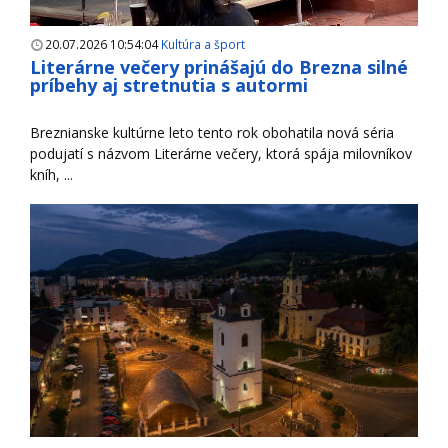
20.07.2026 10:54:04
Kultúra a šport
Literárne večery prinášajú do Brezna silné
príbehy aj stretnutia s autormi
Breznianske kultúrne leto tento rok obohatila nová séria
podujatí s názvom Literárne večery, ktorá spája milovníkov
kníh, ...