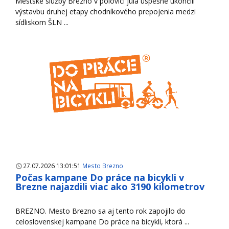
Mestské služby Brezno v polovici júla úspešne ukončili
výstavbu druhej etapy chodníkového prepojenia medzi
sídliskom ŠLN ...
27.07.2026 13:01:51
Mesto Brezno
Počas kampane Do práce na bicykli v
Brezne najazdili viac ako 3190 kilometrov
BREZNO. Mesto Brezno sa aj tento rok zapojilo do
celoslovenskej kampane Do práce na bicykli, ktorá ...