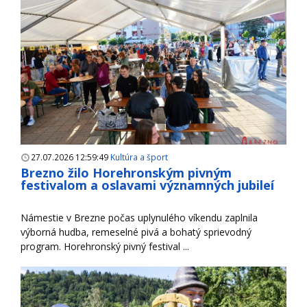
27.07.2026 12:59:49
Kultúra a šport
Brezno žilo Horehronským pivným
festivalom a oslavami významných jubileí
Námestie v Brezne počas uplynulého víkendu zaplnila
výborná hudba, remeselné pivá a bohatý sprievodný
program. Horehronský pivný festival ...