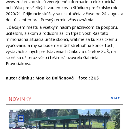
www.zusbrezno.sk sú zverejnené informácie a elektronická
prihláška pre všetkých záujemcov o štúdium pre školský rok
2020/21. Prijímacie skúšky sa uskutočnia v čase od 24. augusta
do 10. septembra. Presný termín včas oznámia.
„Ďakujem mestu a všetkým našim priaznivcom za podporu,
učiteľom, žiakom a rodičom za ich trpezlivosť. Raz táto
mimoriadna situácia určite skončí, vrátime sa ku klasickému
vyučovaniu a my sa budeme môcť stretnúť na koncertoch,
výstavách a iných predstaveniach žiakov a učiteľov ZUŠ, na
ktoré sa už teraz všetci tešíme,“ uzavrela Gabriela
Pravotiaková.
autor článku : Monika Dolňanová | foto : ZUŠ
NOVINKY
VIAC