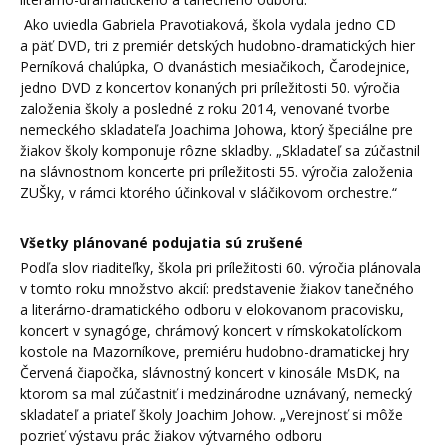
Ako uviedla Gabriela Pravotiaková, škola vydala jedno CD
a päť DVD, tri z premiér detských hudobno-dramatických hier
Perníková chalúpka, O dvanástich mesiačikoch, Čarodejnice,
jedno DVD z koncertov konaných pri príležitosti 50. výročia
založenia školy a posledné z roku 2014, venované tvorbe
nemeckého skladateľa Joachima Johowa, ktorý špeciálne pre
žiakov školy komponuje rôzne skladby. „Skladateľ sa zúčastnil
na slávnostnom koncerte pri príležitosti 55. výročia založenia
ZUŠky, v rámci ktorého účinkoval v sláčikovom orchestre.“
Všetky plánované podujatia sú zrušené
Podľa slov riaditeľky, škola pri príležitosti 60. výročia plánovala
v tomto roku množstvo akcií: predstavenie žiakov tanečného
a literárno-dramatického odboru v elokovanom pracovisku,
koncert v synagóge, chrámový koncert v rímskokatolíckom
kostole na Mazorníkove, premiéru hudobno-dramatickej hry
Červená čiapočka, slávnostný koncert v kinosále MsDK, na
ktorom sa mal zúčastniť i medzinárodne uznávaný, nemecký
skladateľ a priateľ školy Joachim Johow. „Verejnosť si môže
pozrieť výstavu prác žiakov výtvarného odboru