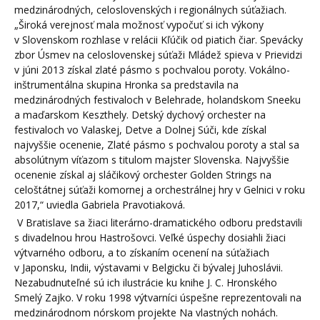
medzinárodných, celoslovenských i regionálnych súťažiach.
„Široká verejnosť mala možnosť vypočuť si ich výkony
v Slovenskom rozhlase v relácii Kľúčik od piatich čiar. Spevácky
zbor Úsmev na celoslovenskej súťaži Mládež spieva v Prievidzi
v júni 2013 získal zlaté pásmo s pochvalou poroty. Vokálno-
inštrumentálna skupina Hronka sa predstavila na
medzinárodných festivaloch v Belehrade, holandskom Sneeku
a maďarskom Keszthely. Detský dychový orchester na
festivaloch vo Valaskej, Detve a Dolnej Súči, kde získal
najvyššie ocenenie, Zlaté pásmo s pochvalou poroty a stal sa
absolútnym víťazom s titulom majster Slovenska. Najvyššie
ocenenie získal aj sláčikový orchester Golden Strings na
celoštátnej súťaži komornej a orchestrálnej hry v Gelnici v roku
2017,“ uviedla Gabriela Pravotiaková.
V Bratislave sa žiaci literárno-dramatického odboru predstavili
s divadelnou hrou Hastrošovci. Veľké úspechy dosiahli žiaci
výtvarného odboru, a to získaním ocenení na súťažiach
v Japonsku, Indii, výstavami v Belgicku či bývalej Juhoslávii.
Nezabudnuteľné sú ich ilustrácie ku knihe J. C. Hronského
Smelý Zajko. V roku 1998 výtvarníci úspešne reprezentovali na
medzinárodnom nórskom projekte Na vlastných nohách.