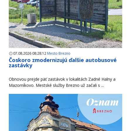
07.08.2026 08:28:12
Mesto Brezno
Čoskoro zmodernizujú ďalšie autobusové
zastávky
Obnovou prejde päť zastávok v lokalitách Zadné Halny a
Mazorníkovo. Mestské služby Brezno už začali s ...