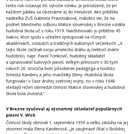
tento rok oslavuje 60. výročie vzniku. Je prirodzené, že pri
každom jubileu sa obzeráme aj do minulosti. Ako priblížila
riaditeľka ZUŠ Gabriela Pravotiaková, málokto vie, že na
podnet Miestneho odboru Matice slovenskej v Brezne vznikla
hudobná škola už v roku 1919. Navštevovalo ju približne 45
žiakov, ktorí spolu s učiteľmi vystupovali na rôznych
akadémiách, oslavách a tradičných kultúrnych večierkoch. „V
tejto škole začínali svoju umeleckú dráhu aj niektorí známi
hudobníci, napr. Pavol Tonkovič, hudobný skladateľ
a upravovateľ ľudových piesní. Veľkým prínosom v 30-tych
rokoch 20. storočia bolo pôsobenie pedagóga a huslistu
Ernesta Kanderu a jeho manželky Eleny. Hudobná škola
fungovala i v čase druhej svetovej vojny, no v roku 1948
vtedajší režim obmedzil činnosť Matice slovenskej a hudobná
škola bola zrušená.“
V Brezne vyučoval aj významný skladateľ populárnych
piesní V. Wick
Činnosť školy obnovili 1. septembra 1959 a veľkú zásluhu na jej
otvorení mala Elena Kanderová. „Je zaujímavé čítať v školskej