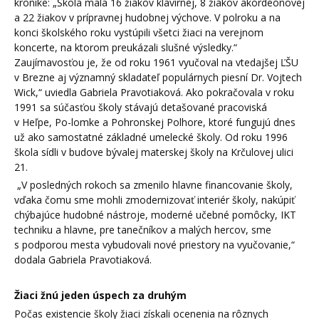
kronike: „Škola mala 16 žiakov klavírnej, 8 žiakov akordeónovej
a 22 žiakov v prípravnej hudobnej výchove. V polroku a na
konci školského roku vystúpili všetci žiaci na verejnom
koncerte, na ktorom preukázali slušné výsledky.“
Zaujímavosťou je, že od roku 1961 vyučoval na vtedajšej ĽŠU
v Brezne aj významný skladateľ populárnych piesní Dr. Vojtech
Wick,“ uviedla Gabriela Pravotiaková. Ako pokračovala v roku
1991 sa súčasťou školy stávajú detašované pracoviská
v Heľpe, Po-lomke a Pohronskej Polhore, ktoré fungujú dnes
už ako samostatné základné umelecké školy. Od roku 1996
škola sídli v budove bývalej materskej školy na Krčulovej ulici
21.
„V posledných rokoch sa zmenilo hlavne financovanie školy,
vďaka čomu sme mohli zmodernizovať interiér školy, nakúpiť
chýbajúce hudobné nástroje, moderné učebné pomôcky, IKT
techniku a hlavne, pre tanečníkov a malých hercov, sme
s podporou mesta vybudovali nové priestory na vyučovanie,“
dodala Gabriela Pravotiaková.
Žiaci žnú jeden úspech za druhým
Počas existencie školy žiaci získali ocenenia na rôznych