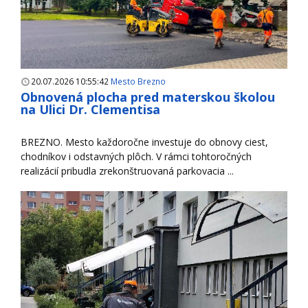
20.07.2026 10:55:42
Mesto Brezno
Obnovená plocha pred materskou školou
na Ulici Dr. Clementisa
BREZNO. Mesto každoročne investuje do obnovy ciest,
chodníkov i odstavných plôch. V rámci tohtoročných
realizácií pribudla zrekonštruovaná parkovacia ...