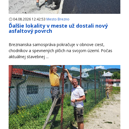
04.08.2026 12:42:53
Mesto Brezno
Ďalšie lokality v meste už dostali nový
asfaltový povrch
Breznianska samospráva pokračuje v obnove ciest,
chodníkov a spevnených plôch na svojom území. Počas
aktuálnej stavebnej ...