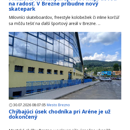
na radosť. V Brezne pribudne nový
skatepark
Milovníci skateboardov, freestyle kolobežiek či inline korčúľ
sa môžu tešiť na ďalší športový areál v Brezne. ...
30.07.2026 08:07:05
Mesto Brezno
Chýbajúci úsek chodníka pri Aréne je už
dokončený