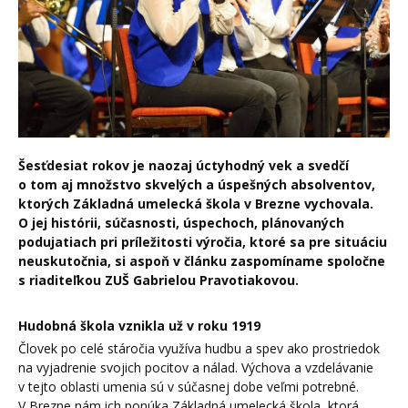
Šesťdesiat rokov je naozaj úctyhodný vek a svedčí
o tom aj množstvo skvelých a úspešných absolventov,
ktorých Základná umelecká škola v Brezne vychovala.
O jej histórii, súčasnosti, úspechoch, plánovaných
podujatiach pri príležitosti výročia, ktoré sa pre situáciu
neuskutočnia, si aspoň v článku zaspomíname spoločne
s riaditeľkou ZUŠ Gabrielou Pravotiakovou.
Hudobná škola vznikla už v roku 1919
Človek po celé stáročia využíva hudbu a spev ako prostriedok
na vyjadrenie svojich pocitov a nálad. Výchova a vzdelávanie
v tejto oblasti umenia sú v súčasnej dobe veľmi potrebné.
V Brezne nám ich ponúka Základná umelecká škola, ktorá