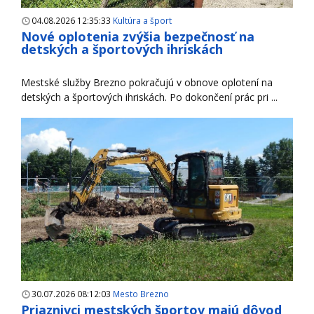
04.08.2026 12:35:33
Kultúra a šport
Nové oplotenia zvýšia bezpečnosť na
detských a športových ihriskách
Mestské služby Brezno pokračujú v obnove oplotení na
detských a športových ihriskách. Po dokončení prác pri ...
30.07.2026 08:12:03
Mesto Brezno
Priaznivci mestských športov majú dôvod