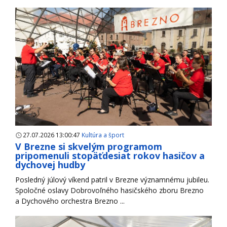
27.07.2026 13:00:47
Kultúra a šport
V Brezne si skvelým programom
pripomenuli stopäťdesiat rokov hasičov a
dychovej hudby
Posledný júlový víkend patril v Brezne významnému jubileu.
Spoločné oslavy Dobrovoľného hasičského zboru Brezno
a Dychového orchestra Brezno ...