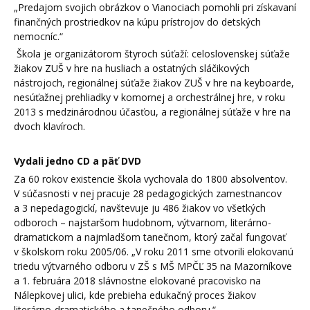
„Predajom svojich obrázkov o Vianociach pomohli pri získavaní
finančných prostriedkov na kúpu prístrojov do detských
nemocníc.“
Škola je organizátorom štyroch súťaží: celoslovenskej súťaže
žiakov ZUŠ v hre na husliach a ostatných sláčikových
nástrojoch, regionálnej súťaže žiakov ZUŠ v hre na keyboarde,
nesúťažnej prehliadky v komornej a orchestrálnej hre, v roku
2013 s medzinárodnou účasťou, a regionálnej súťaže v hre na
dvoch klavíroch.
Vydali jedno CD a päť DVD
Za 60 rokov existencie škola vychovala do 1800 absolventov.
V súčasnosti v nej pracuje 28 pedagogických zamestnancov
a 3 nepedagogickí, navštevuje ju 486 žiakov vo všetkých
odboroch – najstaršom hudobnom, výtvarnom, literárno-
dramatickom a najmladšom tanečnom, ktorý začal fungovať
v školskom roku 2005/06. „V roku 2011 sme otvorili elokovanú
triedu výtvarného odboru v ZŠ s MŠ MPČĽ 35 na Mazorníkove
a 1. februára 2018 slávnostne elokované pracovisko na
Nálepkovej ulici, kde prebieha edukačný proces žiakov
literárno-dramatického a tanečného odboru.“