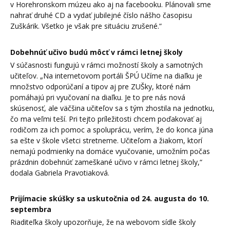
v Horehronskom múzeu ako aj na facebooku. Plánovali sme
nahrať druhé CD a vydať jubilejné číslo nášho časopisu
Zuškárik. Všetko je však pre situáciu zrušené.“
Dobehnúť učivo budú môcť v rámci letnej školy
V súčasnosti fungujú v rámci možností školy a samotných
učiteľov. „Na internetovom portáli ŠPÚ Učíme na diaľku je
množstvo odporúčaní a tipov aj pre ZUŠky, ktoré nám
pomáhajú pri vyučovaní na diaľku. Je to pre nás nová
skúsenosť, ale väčšina učiteľov sa s tým zhostila na jednotku,
čo ma veľmi teší. Pri tejto príležitosti chcem poďakovať aj
rodičom za ich pomoc a spoluprácu, verím, že do konca júna
sa ešte v škole všetci stretneme. Učiteľom a žiakom, ktorí
nemajú podmienky na domáce vyučovanie, umožním počas
prázdnin dobehnúť zameškané učivo v rámci letnej školy,“
dodala Gabriela Pravotiaková.
Prijímacie skúšky sa uskutočnia od 24. augusta do 10.
septembra
Riaditeľka školy upozorňuje, že na webovom sídle školy