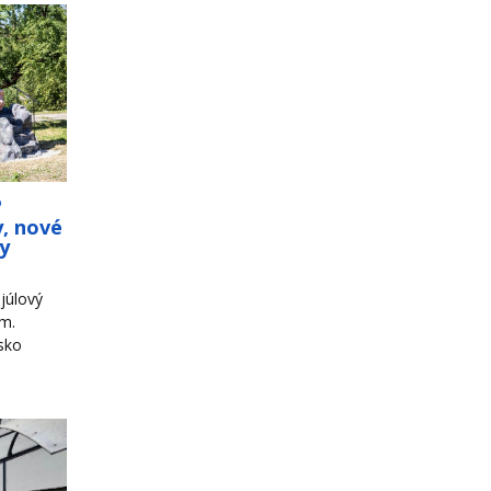
o
y, nové
ky
júlový
om.
sko