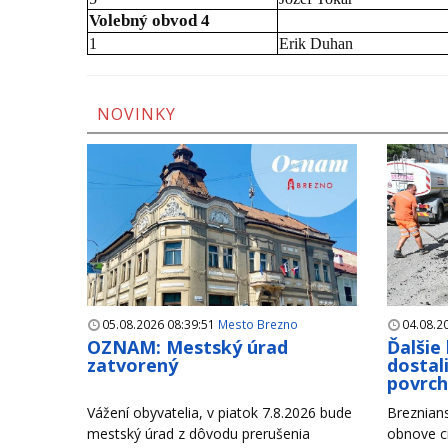
Volebný obvod 4
1
Erik Duhan
NOVINKY
05.08.2026 08:39:51
Mesto Brezno
04.08.2
OZNAM: Mestský úrad
Ďalšie
zatvorený
dostal
povrc
Vážení obyvatelia, v piatok 7.8.2026 bude
Breznian
mestský úrad z dôvodu prerušenia
obnove c