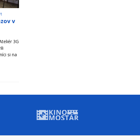
rt
azov v
teliér 3G
li
íci si na