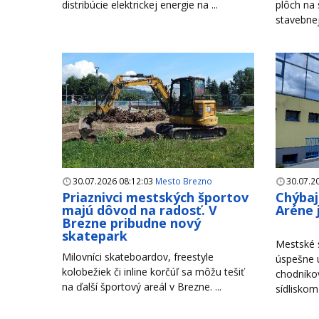
distribúcie elektrickej energie na ...
plôch na
stavebnej 
30.07.2026 08:12:03
Mesto Brezno
30.07.2
Priaznivci mestských športov
Chýbaj
majú dôvod na radosť. V
Aréne 
Brezne pribudne nový
skatepark
Mestské s
Milovníci skateboardov, freestyle
úspešne u
kolobežiek či inline korčúľ sa môžu tešiť
chodníko
na ďalší športový areál v Brezne. ...
sídliskom