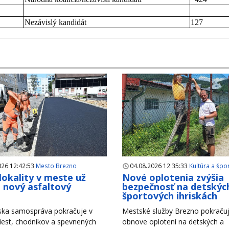
Nezávislý kandidát
127
026 12:42:53
Mesto Brezno
04.08.2026 12:35:33
Kultúra a špo
 lokality v meste už
Nové oplotenia zvýšia
i nový asfaltový
bezpečnosť na detskýc
h
športových ihriskách
ska samospráva pokračuje v
Mestské služby Brezno pokračuj
iest, chodníkov a spevnených
obnove oplotení na detských a