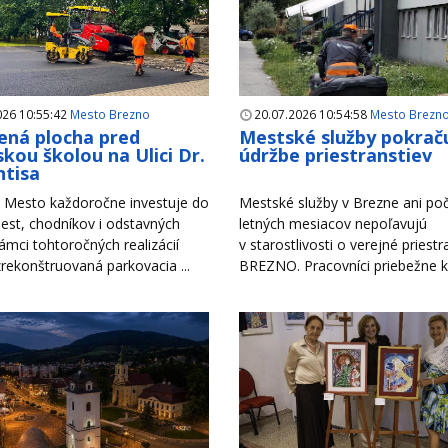
026 10:55:42
Mesto Brezno
20.07.2026 10:54:58
Mesto Brezn
ná plocha pred
Mestské služby pokraču
kou školou na Ulici Dr.
údržbe priestranstiev
tisa
Mesto každoročne investuje do
Mestské služby v Brezne ani po
est, chodníkov i odstavných
letných mesiacov nepoľavujú
rámci tohtoročných realizácií
v starostlivosti o verejné priest
zrekonštruovaná parkovacia ...
BREZNO. Pracovníci priebežne ko