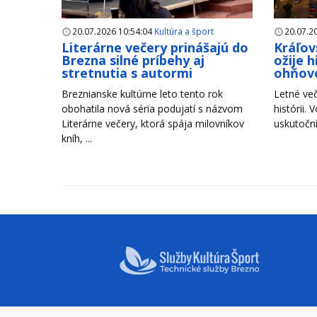
20.07.2026 10:54:04
Kultúra a šport
20.07.2
Literárne večery prinášajú do
Kráľov
Brezna silné príbehy aj
ožije 
stretnutia s autormi
ohňov
Breznianske kultúrne leto tento rok
Letné več
obohatila nová séria podujatí s názvom
histórii. 
Literárne večery, ktorá spája milovníkov
uskutoční
kníh, ...