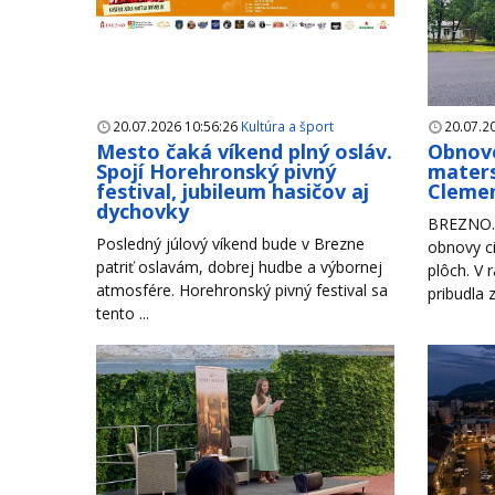
20.07.2026 10:56:26
Kultúra a šport
20.07.2
Mesto čaká víkend plný osláv.
Obnove
Spojí Horehronský pivný
maters
festival, jubileum hasičov aj
Clemen
dychovky
BREZNO. 
Posledný júlový víkend bude v Brezne
obnovy ci
patriť oslavám, dobrej hudbe a výbornej
plôch. V 
atmosfére. Horehronský pivný festival sa
pribudla 
tento ...