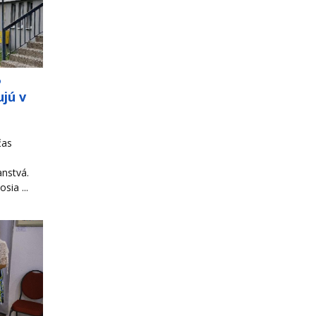
o
jú v
čas
ranstvá.
sia ...