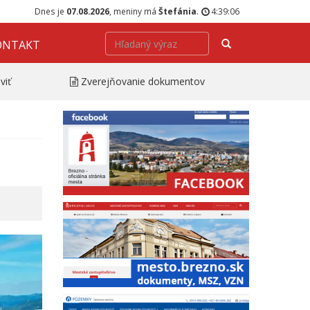
Dnes je
07.08.2026
, meniny má
Štefánia
.
4:39:07
Hľadať
ONTAKT
viť
Zverejňovanie dokumentov