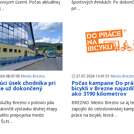
 svojom území. Počas aktuálnej
športových ihriskách. Po dokonč
...
pri ...
026 08:07:05
Mesto Brezno
27.07.2026 13:01:51
Mesto Brezn
úci úsek chodníka pri
Počas kampane Do prá
je už dokončený
bicykli v Brezne najazdil
ako 3190 kilometrov
lužby Brezno v polovici júla
BREZNO. Mesto Brezno sa aj te
končili výstavbu druhej etapy
zapojilo do celoslovenskej ka
vého prepojenia medzi
práce na bicykli, ktorá ...
 ŠLN ...