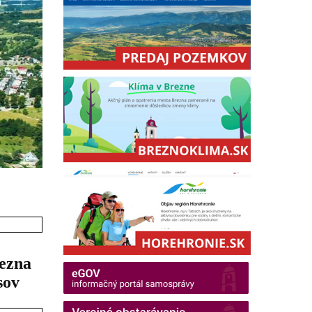
rezna
sov