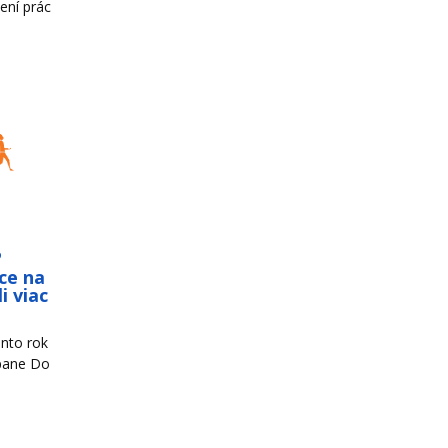
ení prác
o
ce na
i viac
nto rok
mpane Do