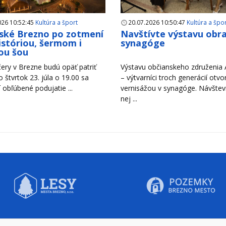
026 10:52:45
Kultúra a šport
20.07.2026 10:50:47
Kultúra a špo
ské Brezno po zotmení
Navštívte výstavu obr
históriou, šermom i
synagóge
ou šou
ery v Brezne budú opäť patriť
Výstavu občianskeho združenia A
Vo štvrtok 23. júla o 19.00 sa
– výtvarníci troch generácií otvori
 obľúbené podujatie ...
vernisážou v synagóge. Návštevn
nej ...