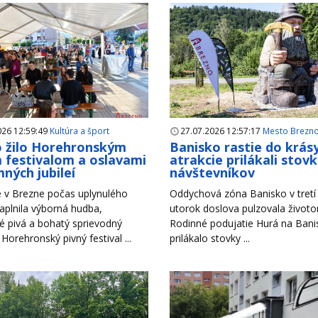
026 12:59:49
Kultúra a šport
27.07.2026 12:57:17
Mesto Brezn
 žilo Horehronským
Banisko rastie do krás
 festivalom a oslavami
atrakcie prilákali stov
ných jubileí
návštevníkov
 v Brezne počas uplynulého
Oddychová zóna Banisko v tretí 
aplnila výborná hudba,
utorok doslova pulzovala život
é pivá a bohatý sprievodný
Rodinné podujatie Hurá na Bani
Horehronský pivný festival ...
prilákalo stovky ...