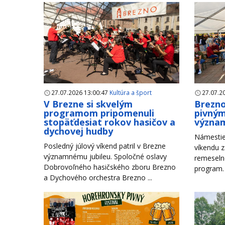
27.07.2026 13:00:47
Kultúra a šport
27.07.2
V Brezne si skvelým
Brezno
programom pripomenuli
pivným
stopäťdesiat rokov hasičov a
význam
dychovej hudby
Námestie
Posledný júlový víkend patril v Brezne
víkendu z
významnému jubileu. Spoločné oslavy
remeseln
Dobrovoľného hasičského zboru Brezno
program. 
a Dychového orchestra Brezno ...