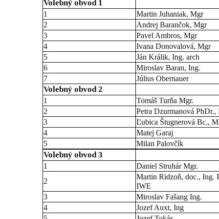
Volebný obvod 1
1
Martin Juhaniak, Mgr
2
Andrej Barančok, Mgr
3
Pavel Ambros, Mgr
4
Ivana Donovalová, Mgr
5
Ján Králik, Ing. arch
6
Miroslav Baran, Ing.
7
Július Obernauer
Volebný obvod 2
1
Tomáš Turňa Mgr.
2
Petra Dzurmanová PhDr.,
3
Ľubica Štugnerová Bc., 
4
Matej Garaj
5
Milan Palovčík
Volebný obvod 3
1
Daniel Struhár Mgr.
Martin Ridzoň, doc., Ing.
2
IWE
3
Miroslav Fašang Ing.
4
Jozef Auxt, Ing
5
Jozef Tokár