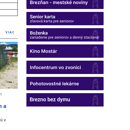
VIAC
rt
h a
ú v