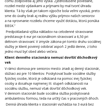
čomu zodpovedá aj jeho výška. Zjednodušene povedané,
rozdiel medzi výdavkami a príjmami by mal tvoriť úhradu
klienta. Tá by však pri takom výpočte bola veľmi vysoká, preto
sme do úvahy brali aj reálnu výšku príjmov našich seniorov
a na vyrovnanie rozdielu chceme využiť dotáciu, ktorú ponúka
BBSK.“
Predpokladaná výška nákladov na celodenné stravovanie
predstavuje 6 eur pri racionálnom stravovaní a 6,50 pri
diétnom stravovaní. V zmysle zákona pri tomto druhu sociálnej
služby je klient povinný odobrať aspoň 2 jedlá denne, z toho
jedno musí byť obed alebo večera.
Klient denného stacionára nemusí dovŕšiť dôchodkový
vek
V rámci domova pre seniorov mesto zriadi aj denný stacionár,
slúžiaci asi pre 10 klientov. Poskytovať bude sociálne služby
fyzickej osobe, ktorá je odkázaná na pomoc inej fyzickej
osoby a dosahuje najmenej III. stupeň odkázanosti na
sociálnu službu, nemusí však dovŕšiť dôchodkový vek.
V dennom stacionári bude sociálna služba poskytovaná
ambulantnou formou, teda na určitý čas v pracovných dňoch.
Denná úhrada klienta v stacionári vychádza na 3 eurá bez