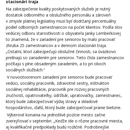
stacionári traja
Na zabezpečenie kvality poskytovaných služieb je nutný
dostatok odborného a obslužného personálu a zároveň
v zmysle platnej legislatívy musí byť dodržaný percentuálny
podiel odborných zamestnancov na počet klientov. Podľa slov
vedúcej odboru starostlivosti o obyvateľa Janky Lemberkovej
to znamená, že v zariadení pre seniorov by malo pracovať
zhruba 25 zamestnancov a v dennom stacionári traja.
„Ostatní, ktorí zabezpečujú obslužné činnosti, sa úväzkovo
prelínajú so zariadením pre seniorov. Tieto čísla zamestnancov
počítajú s plne obsadeným zaradením, a to pri oboch
sociálnych službách.“
V novootvorenom zariadení pre seniorov bude pracovať
vedúci, sociálny pracovník, zdravotné sestry, inštruktori
sociálnej rehabilitácie, pracovník pre rozvoj pracovných
zručností, opatrovateľky, údržbár, upratovačky, zamestnanec,
ktorý bude zabezpečovať výdaj stravy a skladové
hospodárstvo, ďalší, ktorý bude zabezpečovať pranie bielizne.
Výberové konania na jednotlivé pozície mesto začne
zverejňovať v septembri. „Keďže ide o rôzne pracovné miesta,
aj kvalifikačné predpoklady budú rozličné. Podrobnejšie