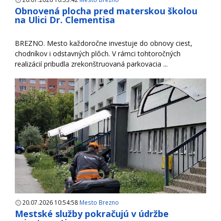
Obnovená plocha pred materskou školou
na Ulici Dr. Clementisa
BREZNO. Mesto každoročne investuje do obnovy ciest,
chodníkov i odstavných plôch. V rámci tohtoročných
realizácií pribudla zrekonštruovaná parkovacia ...
20.07.2026 10:54:58
Mesto Brezno
Mestské služby pokračujú v údržbe