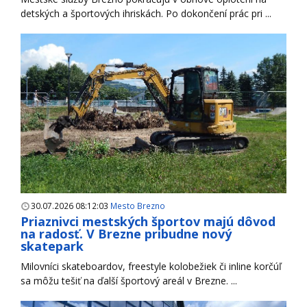
detských a športových ihriskách. Po dokončení prác pri ...
30.07.2026 08:12:03
Mesto Brezno
Priaznivci mestských športov majú dôvod
na radosť. V Brezne pribudne nový
skatepark
Milovníci skateboardov, freestyle kolobežiek či inline korčúľ
sa môžu tešiť na ďalší športový areál v Brezne. ...