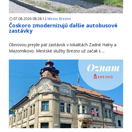
07.08.2026 08:28:12
Mesto Brezno
Čoskoro zmodernizujú ďalšie autobusové
zastávky
Obnovou prejde päť zastávok v lokalitách Zadné Halny a
Mazorníkovo. Mestské služby Brezno už začali s ...