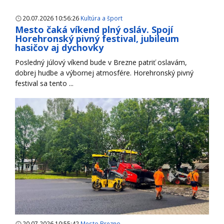
20.07.2026 10:56:26
Kultúra a šport
Mesto čaká víkend plný osláv. Spojí
Horehronský pivný festival, jubileum
hasičov aj dychovky
Posledný júlový víkend bude v Brezne patriť oslavám,
dobrej hudbe a výbornej atmosfére. Horehronský pivný
festival sa tento ...
20.07.2026 10:55:42
Mesto Brezno