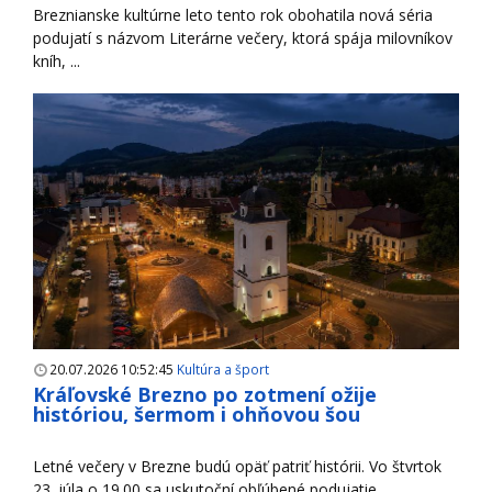
Breznianske kultúrne leto tento rok obohatila nová séria
podujatí s názvom Literárne večery, ktorá spája milovníkov
kníh, ...
20.07.2026 10:52:45
Kultúra a šport
Kráľovské Brezno po zotmení ožije
históriou, šermom i ohňovou šou
Letné večery v Brezne budú opäť patriť histórii. Vo štvrtok
23. júla o 19.00 sa uskutoční obľúbené podujatie ...