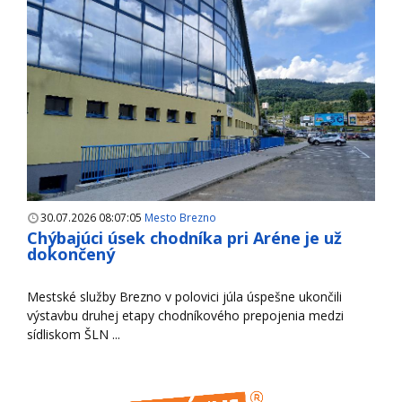
30.07.2026 08:07:05
Mesto Brezno
Chýbajúci úsek chodníka pri Aréne je už
dokončený
Mestské služby Brezno v polovici júla úspešne ukončili
výstavbu druhej etapy chodníkového prepojenia medzi
sídliskom ŠLN ...