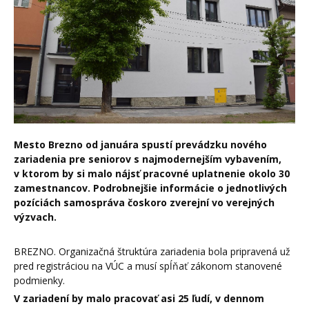
Mesto Brezno od januára spustí prevádzku nového
zariadenia pre seniorov s najmodernejším vybavením,
v ktorom by si malo nájsť pracovné uplatnenie okolo 30
zamestnancov. Podrobnejšie informácie o jednotlivých
pozíciách samospráva čoskoro zverejní vo verejných
výzvach.
BREZNO. Organizačná štruktúra zariadenia bola pripravená už
pred registráciou na VÚC a musí spĺňať zákonom stanovené
podmienky.
V zariadení by malo pracovať asi 25 ľudí, v dennom