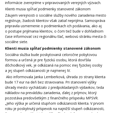
informácie zverejníme v pripravovaných verejných výzvach.
Klienti musia spĺňať podmienky stanovené zákonom
Záujem verejnosti o sociálne služby nového zariadenia mesto
registruje, žiadosti klientov však zatiaľ neprijíma. Samospráva
pripravila usmernenie o podmienkach ich podávania, ako aj
o postupe prijímania klientov, o čom tiež bude v dohľadnom
čase informovať cez regionálnu tlač, webovú stránku mesta či
sociálne siete.
Klienti musia spĺňať podmienky stanovené zákonom
Sociálna služba bude poskytovaná celoročne pobytovou
formou a určená je pre fyzickú osobu, ktorá dovŕšila
dôchodkový vek, je odkázaná na pomoc inej fyzickej osoby
a jej stupeň odkázanosti je najmenej IV.
Ako informovala Janka Lemberková, úhrada zo strany klienta
bude 17 eur na deň bez stravovania. Pri stanovení výšky
úhrady mesto vychádzalo z predpokladaných výdavkov, teda
nákladov na prevádzku zariadenia, ďalej z príjmov, ktorý
pozostáva predovšetkým z finančného príspevku MPSVR.
„Jeho výška je určená stupňom odkázanosti klienta. V prvom
roku je poskytnutý príspevok na najnižší stupeň odkázanosti,