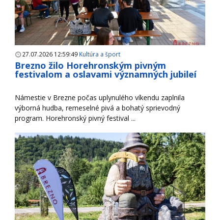
27.07.2026 12:59:49
Kultúra a šport
Brezno žilo Horehronským pivným
festivalom a oslavami významných jubileí
Námestie v Brezne počas uplynulého víkendu zaplnila
výborná hudba, remeselné pivá a bohatý sprievodný
program. Horehronský pivný festival ...