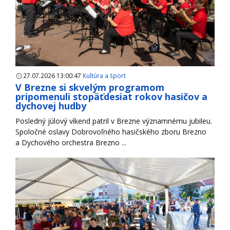
27.07.2026 13:00:47
Kultúra a šport
V Brezne si skvelým programom
pripomenuli stopäťdesiat rokov hasičov a
dychovej hudby
Posledný júlový víkend patril v Brezne významnému jubileu.
Spoločné oslavy Dobrovoľného hasičského zboru Brezno
a Dychového orchestra Brezno ...