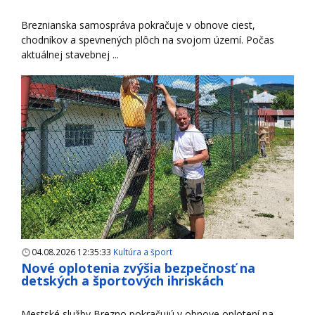
Breznianska samospráva pokračuje v obnove ciest,
chodníkov a spevnených plôch na svojom území. Počas
aktuálnej stavebnej ...
04.08.2026 12:35:33
Kultúra a šport
Nové oplotenia zvýšia bezpečnosť na
detských a športových ihriskách
Mestské služby Brezno pokračujú v obnove oplotení na