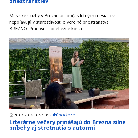
priestranstiev
Mestské služby v Brezne ani počas letných mesiacov
nepoľavujú v starostlivosti o verejné priestranstvá.
BREZNO. Pracovníci priebežne kosia ...
20.07.2026 10:54:04
Kultúra a šport
Literárne večery prinášajú do Brezna silné
príbehy aj stretnutia s autormi